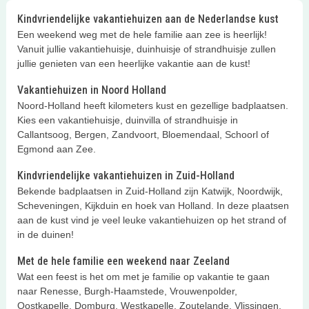
rolstoelvriendelijke vakantiewoningen
Kindvriendelijke vakantiehuizen aan de Nederlandse kust
op leuke, kindvriendelijke
Een weekend weg met de hele familie aan zee is heerlijk!
vakantieparken en campings in
Vanuit jullie vakantiehuisje, duinhuisje of strandhuisje zullen
Nederland!
jullie genieten van een heerlijke vakantie aan de kust!
Vakantiehuizen in Noord Holland
Noord-Holland heeft kilometers kust en gezellige badplaatsen.
Kies een vakantiehuisje, duinvilla of strandhuisje in
Callantsoog, Bergen, Zandvoort, Bloemendaal, Schoorl of
Egmond aan Zee.
Kindvriendelijke vakantiehuizen in Zuid-Holland
Bekende badplaatsen in Zuid-Holland zijn Katwijk, Noordwijk,
Scheveningen, Kijkduin en hoek van Holland. In deze plaatsen
aan de kust vind je veel leuke vakantiehuizen op het strand of
in de duinen!
Met de hele familie een weekend naar Zeeland
Wat een feest is het om met je familie op vakantie te gaan
naar Renesse, Burgh-Haamstede, Vrouwenpolder,
Oostkapelle, Domburg, Westkapelle, Zoutelande, Vlissingen,