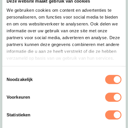
Deze website maakt gebruik van cookies
We gebruiken cookies om content en advertenties te
Z’ANDvillas
personaliseren, om functies voor social media te bieden
Luxe, familievriendelijke villa's in de
en om ons websiteverkeer te analyseren. Ook delen we
Zeeuwse duinen met sauna, jacuzzi of
informatie over uw gebruik van onze site met onze
trampoline
partners voor social media, adverteren en analyse. Deze
Buitenplaats Zeeuwse Liefde
partners kunnen deze gegevens combineren met andere
Kindvriendelijke vakantiehuizen en tiny
informatie die u aan ze heeft verstrekt of die ze hebben
houses aan het strand van
verzameld op basis van uw gebruik van hun services.
Westkapelle.
Vakantiehuis ’t Uusje
Toestemmingsselectie
Vierpersoons vakantiehuisje op 800
Noodzakelijk
meter van het strand in Oostkapelle
Voorkeuren
Strandweelde
Slapen op het Zeeuwse strand in de
strandhuisjes van Strandweelde
Statistieken