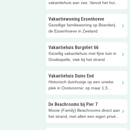
vakantiehuis aan zee. Vanuit het huis
wandel je zó de natuur in!
Vakantiewoning Essenhoeve
Gezellige familiewoning op Boerderij
de Essenhoeve in Zeeland
Vakantiehuis Burgvliet 66
Gezellig vakantiehuis met fijne tuin in
Oostkapelle, vlak bij het strand
Vakantiehuis Duins End
Historisch duinhuisje op een unieke
plek in Oostvoorne; op maar 1,5
kilometer van zee!
De Beachrooms bij Pier 7
Mooie (Family) Beachrooms direct aan
het strand, met allen een eigen privé
terras op het strand