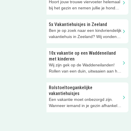
Hoort jouw trouwe viervoeter helemaal
bij het gezin en nemen jullie je hond
óók graag mee op vakantie? Op deze
campings, vakantieparken en hotels in
5x Vakantiehuisjes in Zeeland
Nederland zijn honden welkom!
Ben je op zoek naar een kindvriendelijk
vakantiehuis in Zeeland? Wij vonden
deze heerlijke vakantiehuizen voor jou
en je gezin. Inpakken en uitwaaien
10x vakantie op een Waddeneiland
maar!
met kinderen
Wij zijn gek op de Waddeneilanden!
Rollen van een duin, uitwaaien aan het
strand. Wij delen onze favoriete
vakantieadresjes met je. Van
Rolstoeltoegankelijke
groepsaccommodatie tot
vakantiehuisjes
kindercamping en van ruim
Een vakantie moet onbezorgd zijn.
vakantiehuis tot duinhuisje. Er zijn
Wanneer iemand in je gezin afhankelijk
genoeg opties voor een
is van een rolstoel wil je je dus geen
kindvriendelijke vakantie op de
zorgen maken over de
Waddeneilanden!
toegankelijkheid van een vakantiehuis.
Wij vonden deze aangepaste,