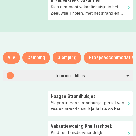
Krabbenkreek Vakanties
Kies een mooi vakantiehuisje in het
Zeeuwse Tholen, met het strand en de
Oosterschelde op loopafstand!
Alle
Camping
Glamping
Groepsaccommodatie
Toon meer filters
Haagse Strandhuisjes
Slapen in een strandhuisje: geniet van
zee en strand vanuit je huisje op het
strand van Kijkduin!
Vakantiewoning Knuitershoek
Kind- en huisdiervriendelijk