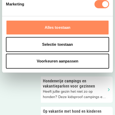
Marketing
Alles toestaan
Meer inspiratie
Selectie toestaan
Vakantie aan zee? Deze Ardoer
campings zijn wat je zoekt!
Voorkeuren aanpassen
Een camping aan zee doet iets met je.
Instant vakantiegevoel! Met de Ardoer
campings aan de Nederlandse kust zit
je altijd goed voor een ontspannen én
Hondenvrije campings en
kindvriendelijke vakantie, het hele jaar
vakantieparken voor gezinnen
door.
Heeft jullie gezin het niet zo op
honden? Deze kidsproof campings en
vakantiehuizen in Nederland zijn
hondenvrij!
Op vakantie met hond en kinderen