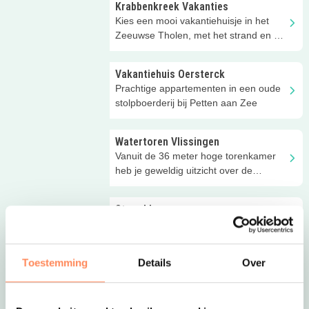
Krabbenkreek Vakanties
Kies een mooi vakantiehuisje in het
Zeeuwse Tholen, met het strand en de
Oosterschelde op loopafstand!
Vakantiehuis Oersterck
Prachtige appartementen in een oude
stolpboerderij bij Petten aan Zee
Watertoren Vlissingen
Vanuit de 36 meter hoge torenkamer
heb je geweldig uitzicht over de
boulevard en de zee!
Stranddroom
Wegdromen op het Domburgse
strand... in heerlijke strandhuisjes!
Toestemming
Details
Over
Haags Duinhuis
Vakantie in de duinen van Den Haag,
vakantiegevoel met de luxe van thuis!