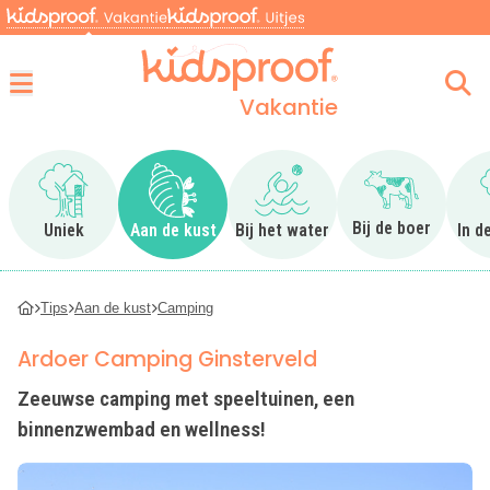
Vakantie
Menu
Ga naar Uniek
Ga naar Aan de kust
Ga naar Bij het water
Ga naar Bij 
Bij de boer
Uniek
Aan de kust
Bij het water
In d
Tips
Aan de kust
Camping
Ardoer Camping Ginsterveld
Zeeuwse camping met speeltuinen, een
binnenzwembad en wellness!