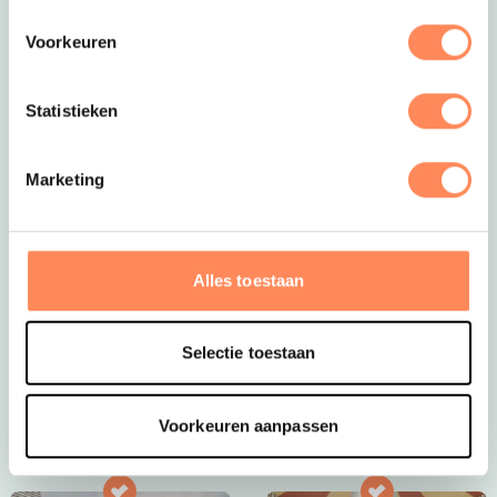
Voorkeuren
Statistieken
Marketing
Dít is vakantie op z’n mooist!
Bij Camping Huttopia De Roos spelen kinderen
Alles toestaan
eindeloos in de natuur, bouwen ze hutten, spetteren ze
in de Vecht en beleven ze elke dag een nieuw
avontuur. Een paradijs voor jonge ontdekkers én een
Selectie toestaan
plek waar ouders helemaal tot rust komen.
Bekijk Huttopia de Roos
Voorkeuren aanpassen