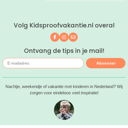
Hier wil je toch meteen eens een
nachtje slapen? Bekijk snel deze 10
kinderhotels van Valk Exclusief en
boek een heerlijk nachtje weg met je
Volg Kidsproofvakantie.nl overal
kind(eren).
Volg ons op Facebook
Volg ons op Instagram
Mail ons
Ontvang de tips in je mail!
Abonneer
Nachtje, weekendje of vakantie met kinderen in Nederland? Wij
zorgen voor eindeloos veel inspiratie!