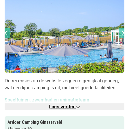
De recensies op de website zeggen eigenlijk al genoeg;
wat een fijne camping is dit, met veel goede faciliteiten!
Speeltuinen, zwembad en animatieteam
Lees verder
Kies je voor een vakantie aan de kust én wil je op het
vakantiepark zelf ook voldoende vertier hebben? Dan is
Camping Ginsterveld een topkeuze!
Ardoer Camping Ginsterveld
Maireweg 10