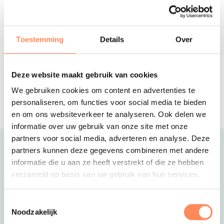
Vakantiepark de Meerpaal
Aan de voet van de Zeeuwse duinen
ligt dit vakantiepark met het grootste
Toestemming
Details
Over
speelschip van Nederland!
Reserveer
Deze website maakt gebruik van cookies
Camping Geversduin
Midden in het groen en op fietsafstand
We gebruiken cookies om content en advertenties te
van het strand ligt deze avontuurlijke
personaliseren, om functies voor social media te bieden
camping!
en om ons websiteverkeer te analyseren. Ook delen we
informatie over uw gebruik van onze site met onze
partners voor social media, adverteren en analyse. Deze
Uitgelicht
partners kunnen deze gegevens combineren met andere
informatie die u aan ze heeft verstrekt of die ze hebben
verzameld op basis van uw gebruik van hun services.
Toestemmingsselectie
Noodzakelijk