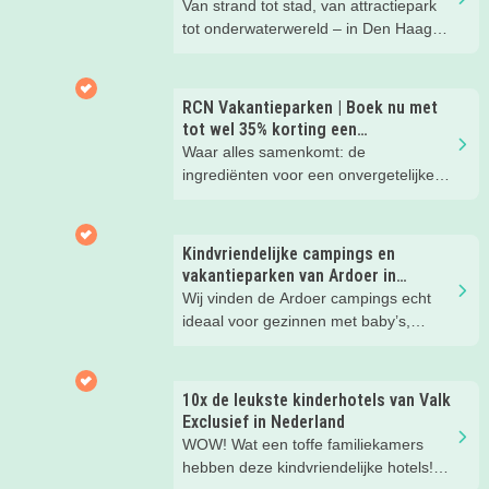
Van strand tot stad, van attractiepark
tot onderwaterwereld – in Den Haag
beleef je de leukste avonturen met
kinderen. En tussendoor? Even
ontspannen met een lekkere lunch op
RCN Vakantieparken | Boek nu met
het strand en een duik in zee. Heerlijk!
tot wel 35% korting een
zomervakantie!
Waar alles samenkomt: de
ingrediënten voor een onvergetelijke
gezinsvakantie!
Kindvriendelijke campings en
vakantieparken van Ardoer in
Nederland
Wij vinden de Ardoer campings echt
ideaal voor gezinnen met baby’s,
peuters en oudere kinderen. Lees hier
waarom!
10x de leukste kinderhotels van Valk
Exclusief in Nederland
WOW! Wat een toffe familiekamers
hebben deze kindvriendelijke hotels!