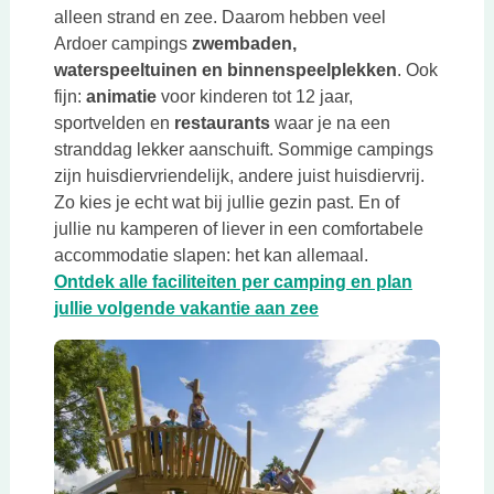
alleen strand en zee. Daarom hebben veel
Ardoer campings
zwembaden,
waterspeeltuinen en binnenspeelplekken
. Ook
fijn:
animatie
voor kinderen tot 12 jaar,
sportvelden en
restaurants
waar je na een
stranddag lekker aanschuift. Sommige campings
zijn huisdiervriendelijk, andere juist huisdiervrij.
Zo kies je echt wat bij jullie gezin past. En of
jullie nu kamperen of liever in een comfortabele
accommodatie slapen: het kan allemaal.
Ontdek alle faciliteiten per camping en plan
Deze link opent in e
jullie volgende vakantie aan zee