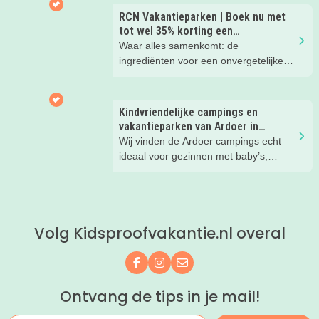
kinderhotels van Valk Exclusief en
RCN Vakantieparken | Boek nu met
boek een heerlijk nachtje weg met je
tot wel 35% korting een
kind(eren).
zomervakantie!
Waar alles samenkomt: de
ingrediënten voor een onvergetelijke
gezinsvakantie!
Kindvriendelijke campings en
vakantieparken van Ardoer in
Nederland
Wij vinden de Ardoer campings echt
ideaal voor gezinnen met baby’s,
peuters en oudere kinderen. Lees hier
waarom!
Volg Kidsproofvakantie.nl overal
Volg ons op Facebook
Volg ons op Instagram
Mail ons
Ontvang de tips in je mail!