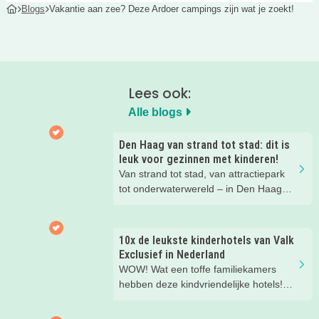
Blogs
Vakantie aan zee? Deze Ardoer campings zijn wat je zoekt!
Lees ook:
Alle blogs
Den Haag van strand tot stad: dit is
leuk voor gezinnen met kinderen!
Van strand tot stad, van attractiepark
tot onderwaterwereld – in Den Haag
beleef je de leukste avonturen met
kinderen. En tussendoor? Even
ontspannen met een lekkere lunch op
10x de leukste kinderhotels van Valk
het strand en een duik in zee. Heerlijk!
Exclusief in Nederland
WOW! Wat een toffe familiekamers
hebben deze kindvriendelijke hotels!
Hier wil je toch meteen eens een
nachtje slapen? Bekijk snel deze 10