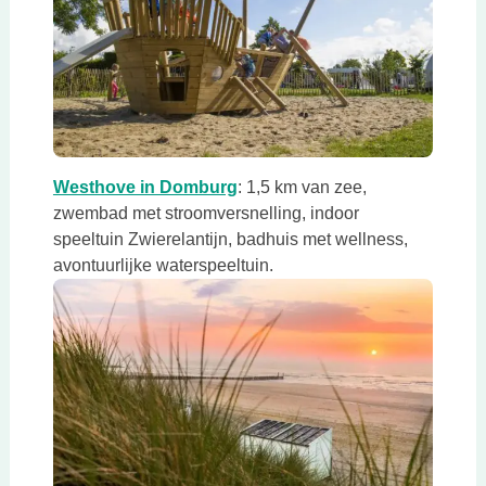
Deze link opent in een nieuwe tab
Deze link opent in een nieuwe 
Westhove in Domburg
: 1,5 km van zee,
zwembad met stroomversnelling, indoor
speeltuin Zwierelantijn, badhuis met wellness,
avontuurlijke waterspeeltuin.