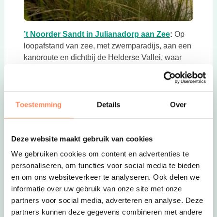
Deze link opent in een nieuwe tab
Deze link op
’t Noorder Sandt in Julianadorp aan Zee
:
Op
loopafstand van zee, met zwemparadijs, aan een
kanoroute en dichtbij de Helderse Vallei, waar
veel leuke uitjes mogelijk zijn.
Toestemming
Details
Over
Deze website maakt gebruik van cookies
We gebruiken cookies om content en advertenties te
personaliseren, om functies voor social media te bieden
en om ons websiteverkeer te analyseren. Ook delen we
informatie over uw gebruik van onze site met onze
Deze link opent in een nieuwe tab
partners voor social media, adverteren en analyse. Deze
partners kunnen deze gegevens combineren met andere
Deze link opent in een nieuw
Tempelhof in Callantsoog
:
Op slechts 1