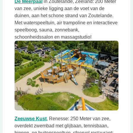
Deze link opent in een nieuwe tab
De Meerpaal
in Zoutelande, Zeeland: 200 Meter
van zee, unieke ligging aan de voet van de
duinen, aan het schone strand van Zoutelande.
Met waterspeeltuin, air trampoline en interactieve
speelboog, sauna, zonnebank,
schoonheidssalon en massagstudio!
Deze link opent in een nieuwe tab
Deze link opent in een nieuwe tab
Zeeuwse Kust
, Renesse: 250 Meter van zee,
overdekt zwembad met glijbaan, tennisbaan,
binnen- en buitenspeeltuin, sfeervol restaurant: