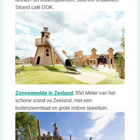
Strand café DOK.
Deze link opent in een nieuwe tab
Deze link opent in een nieuw
Zonneweelde in Zeeland
: 950 Meter van het
schone srand va Zeeland, met een
buitenzwembad en grote indoor speeltuin.