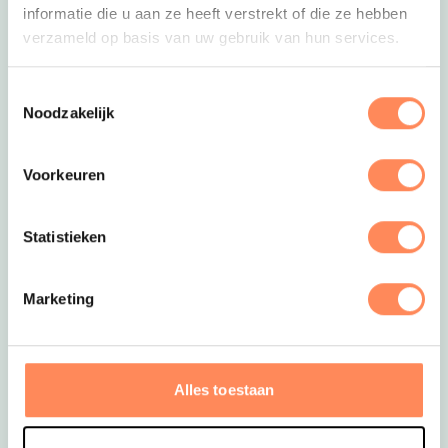
informatie die u aan ze heeft verstrekt of die ze hebben
kilometer van het strand, met leuke beachlodges,
verzameld op basis van uw gebruik van hun services.
een overdekt zwembad, veel speeltuinen, een
geweldige waterspeeltuin en diverse sportvelden
en een sporthal.
Toestemmingsselectie
Noodzakelijk
Voorkeuren
Statistieken
Marketing
Deze link opent in een nieuwe tab
Veel campings liggen ook dichtbij duinen of bos.
Alles toestaan
Dat betekent ’s ochtends strandwandelingen en
’s middags lekker een stuk fietsen of samen