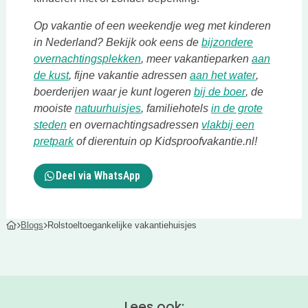
Op vakantie of een weekendje weg met kinderen
in Nederland? Bekijk ook eens de
bijzondere
Deze link opent in een nieuwe tab
overnachtingsplekken
, meer vakantieparken
aan
Deze link opent in een nieuwe tab
Deze link 
de kust
, fijne vakantie adressen
aan het water
,
Deze link op
boerderijen waar je kunt logeren
bij de boer
, de
Deze link opent in een nieuwe tab
mooiste
natuurhuisjes
, familiehotels
in de grote
Deze link opent in een nieuwe tab
steden
en overnachtingsadressen
vlakbij een
Deze link opent in een nieuwe tab
pretpark
of dierentuin op Kidsproofvakantie.nl!
Deel via WhatsApp
Blogs
Rolstoeltoegankelijke vakantiehuisjes
Lees ook: