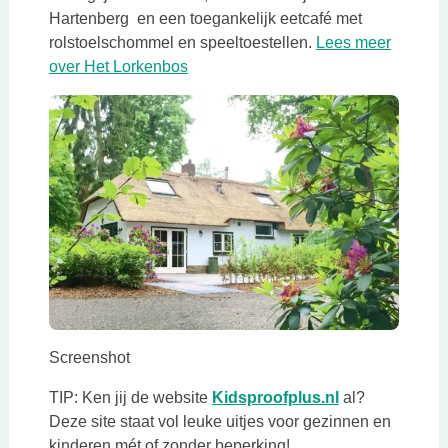
Hartenberg en een toegankelijk eetcafé met
rolstoelschommel en speeltoestellen.
Lees meer
Deze link opent in een nieuwe tab
over Het Lorkenbos
Deze link opent in een nieuwe tab
Screenshot
Deze link open
TIP: Ken jij de website
Kidsproofplus.nl
al?
Deze site staat vol leuke uitjes voor gezinnen en
kinderen mét of zonder beperking!