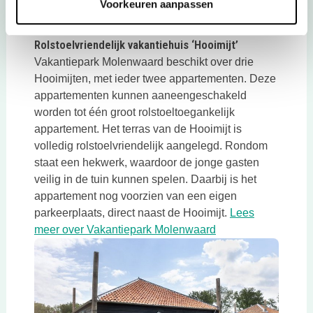
Voorkeuren aanpassen
vele steden in de buurt zijn het bezoeken waard.
Rolstoelvriendelijk vakantiehuis ‘Hooimijt’
Vakantiepark Molenwaard beschikt over drie
Hooimijten, met ieder twee appartementen. Deze
appartementen kunnen aaneengeschakeld
worden tot één groot rolstoeltoegankelijk
appartement. Het terras van de Hooimijt is
volledig rolstoelvriendelijk aangelegd. Rondom
staat een hekwerk, waardoor de jonge gasten
veilig in de tuin kunnen spelen. Daarbij is het
appartement nog voorzien van een eigen
parkeerplaats, direct naast de Hooimijt.
Lees
Deze link opent in 
meer over Vakantiepark Molenwaard