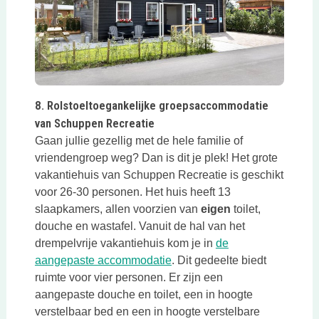
Deze link opent in een nieuwe tab
8. Rolstoeltoegankelijke groepsaccommodatie
van Schuppen Recreatie
Gaan jullie gezellig met de hele familie of
vriendengroep weg? Dan is dit je plek! Het grote
vakantiehuis van Schuppen Recreatie is geschikt
voor 26-30 personen. Het huis heeft 13
slaapkamers, allen voorzien van
eigen
toilet,
douche en wastafel. Vanuit de hal van het
drempelvrije vakantiehuis kom je in
de
Deze link opent in een nieuw
aangepaste accommodatie
. Dit gedeelte biedt
ruimte voor vier personen. Er zijn een
aangepaste douche en toilet, een in hoogte
verstelbaar bed en een in hoogte verstelbare