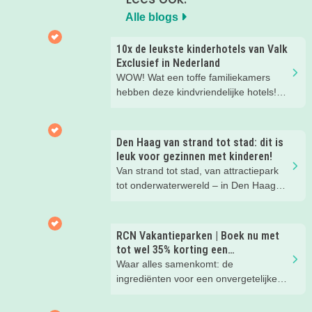
Alle blogs
10x de leukste kinderhotels van Valk
Exclusief in Nederland
WOW! Wat een toffe familiekamers
hebben deze kindvriendelijke hotels!
Hier wil je toch meteen eens een
nachtje slapen? Bekijk snel deze 10
kinderhotels van Valk Exclusief en
Den Haag van strand tot stad: dit is
boek een heerlijk nachtje weg met je
leuk voor gezinnen met kinderen!
kind(eren).
Van strand tot stad, van attractiepark
tot onderwaterwereld – in Den Haag
beleef je de leukste avonturen met
kinderen. En tussendoor? Even
ontspannen met een lekkere lunch op
RCN Vakantieparken | Boek nu met
het strand en een duik in zee. Heerlijk!
tot wel 35% korting een
zomervakantie!
Waar alles samenkomt: de
ingrediënten voor een onvergetelijke
gezinsvakantie!