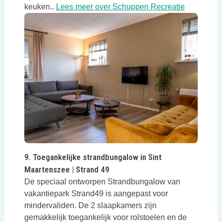
Deze link 
keuken..
Lees meer over Schuppen Recreatie
Deze link opent in een nieuwe tab
9. Toegankelijke strandbungalow in Sint
Maartenszee | Strand 49
De speciaal ontworpen Strandbungalow van
vakantiepark Strand49 is aangepast voor
mindervaliden. De 2 slaapkamers zijn
gemakkelijk toegankelijk voor rolstoelen en de