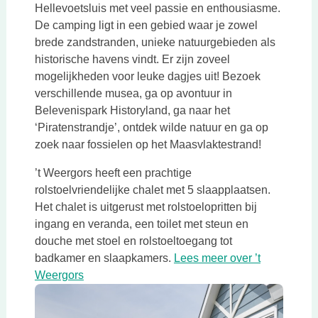
Hellevoetsluis met veel passie en enthousiasme.
De camping ligt in een gebied waar je zowel
brede zandstranden, unieke natuurgebieden als
historische havens vindt. Er zijn zoveel
mogelijkheden voor leuke dagjes uit! Bezoek
verschillende musea, ga op avontuur in
Belevenispark Historyland, ga naar het
‘Piratenstrandje’, ontdek wilde natuur en ga op
zoek naar fossielen op het Maasvlaktestrand!
’t Weergors heeft een prachtige
rolstoelvriendelijke chalet met 5 slaapplaatsen.
Het chalet is uitgerust met rolstoelopritten bij
ingang en veranda, een toilet met steun en
douche met stoel en rolstoeltoegang tot
badkamer en slaapkamers.
Lees meer over ’t
Deze link opent in een nieuwe tab
Weergors