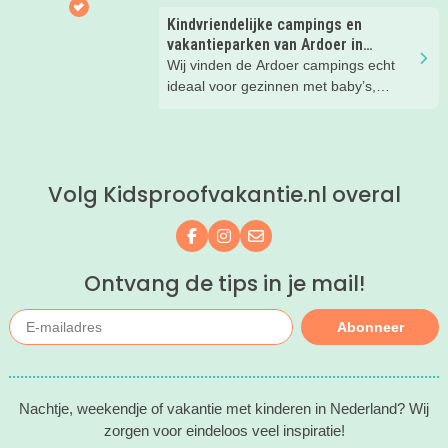
Kindvriendelijke campings en
vakantieparken van Ardoer in
Nederland
Wij vinden de Ardoer campings echt
ideaal voor gezinnen met baby’s,
peuters en oudere kinderen. Lees hier
waarom!
Volg Kidsproofvakantie.nl overal
Volg ons op Facebook
Volg ons op Instagram
Mail ons
Ontvang de tips in je mail!
Abonneer
Nachtje, weekendje of vakantie met kinderen in Nederland? Wij
zorgen voor eindeloos veel inspiratie!