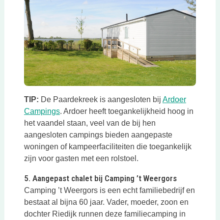
Deze link opent in een nieuwe tab
TIP:
De Paardekreek is aangesloten bij
Ardoer
Deze link opent in een nieuwe tab
Campings
. Ardoer heeft toegankelijkheid hoog in
het vaandel staan, veel van de bij hen
aangesloten campings bieden aangepaste
woningen of kampeerfaciliteiten die toegankelijk
zijn voor gasten met een rolstoel.
5. Aangepast chalet bij Camping ’t Weergors
Camping ’t Weergors is een echt familiebedrijf en
bestaat al bijna 60 jaar. Vader, moeder, zoon en
dochter Riedijk runnen deze familiecamping in