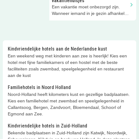
vakantiehuisjes
kindercamping en van ruim
Een vakantie moet onbezorgd zijn.
vakantiehuis tot duinhuisje. Er zijn
Wanneer iemand in je gezin afhankelijk
genoeg opties voor een
is van een rolstoel wil je je dus geen
kindvriendelijke vakantie op de
zorgen maken over de
Waddeneilanden!
toegankelijkheid van een vakantiehuis.
Wij vonden deze aangepaste,
rolstoelvriendelijke vakantiewoningen
Kindvriendelijke hotels aan de Nederlandse kust
op leuke, kindvriendelijke
Een weekend weg met kinderen aan zee is heerlijk! Kies een
vakantieparken en campings in
hotel met fijne familiekamers of een hostel met de beste
Nederland!
faciliteiten zoals zwembad, speelgelegenheid en restaurant
aan de kust
Familiehotels in Noord Holland
Noord-Holland heeft kilometers kust en gezellige badplaatsen.
Kies een familiehotel met zwembad en speelgelegenheid in
Callantsoog, Bergen, Zandvoort, Bloemendaal, Schoorl of
Egmond aan Zee.
Kindvriendelijke hotels in Zuid-Holland
Bekende badplaatsen in Zuid-Holland zijn Katwijk, Noordwijk,