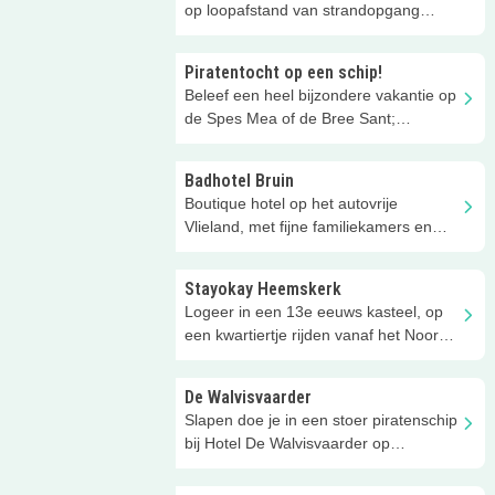
op loopafstand van strandopgang
Wassenaarse Slag
Piratentocht op een schip!
Beleef een heel bijzondere vakantie op
de Spes Mea of de Bree Sant;
eilandhoppen op de Waddenzee!
Badhotel Bruin
Boutique hotel op het autovrije
Vlieland, met fijne familiekamers en
aandacht voor gezinnen
Stayokay Heemskerk
Logeer in een 13e eeuws kasteel, op
een kwartiertje rijden vanaf het Noord-
Hollandse strand!
De Walvisvaarder
Slapen doe je in een stoer piratenschip
bij Hotel De Walvisvaarder op
Terschelling!