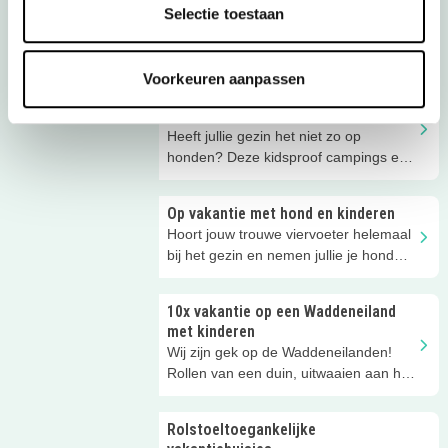
Selectie toestaan
Een camping aan zee doet iets met je.
Instant vakantiegevoel! Met de Ardoer
campings aan de Nederlandse kust zit
Voorkeuren aanpassen
je altijd goed voor een ontspannen én
Hondenvrije campings en
kindvriendelijke vakantie, het hele jaar
vakantieparken voor gezinnen
door.
Heeft jullie gezin het niet zo op
honden? Deze kidsproof campings en
vakantiehuizen in Nederland zijn
hondenvrij!
Op vakantie met hond en kinderen
Hoort jouw trouwe viervoeter helemaal
bij het gezin en nemen jullie je hond
óók graag mee op vakantie? Op deze
campings, vakantieparken en hotels in
10x vakantie op een Waddeneiland
Nederland zijn honden welkom!
met kinderen
Wij zijn gek op de Waddeneilanden!
Rollen van een duin, uitwaaien aan het
strand. Wij delen onze favoriete
vakantieadresjes met je. Van
Rolstoeltoegankelijke
groepsaccommodatie tot