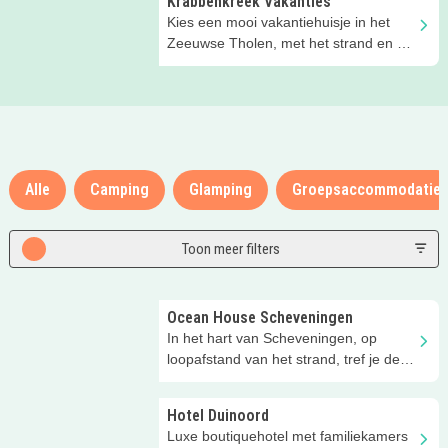
Krabbenkreek Vakanties
Kies een mooi vakantiehuisje in het
Zeeuwse Tholen, met het strand en de
Oosterschelde op loopafstand!
Alle
Camping
Glamping
Groepsaccommodatie
Toon meer filters
Ocean House Scheveningen
In het hart van Scheveningen, op
loopafstand van het strand, tref je deze
prachtige appartementen!
Hotel Duinoord
Luxe boutiquehotel met familiekamers