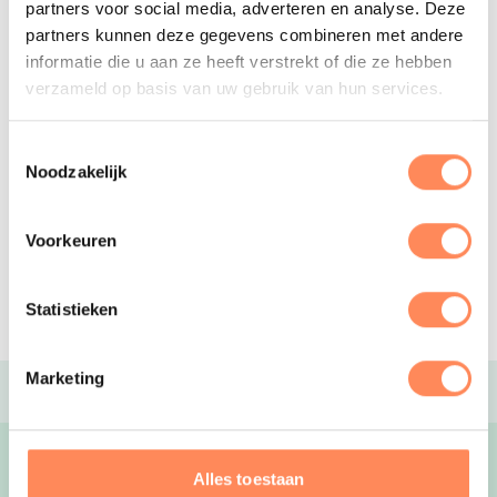
partners voor social media, adverteren en analyse. Deze
E-mailadres
*
partners kunnen deze gegevens combineren met andere
informatie die u aan ze heeft verstrekt of die ze hebben
verzameld op basis van uw gebruik van hun services.
Toestemming
Ik geef Kidsproof toestemming mijn data te
Toestemmingsselectie
gebruiken volgens de privacyverklaring op deze
Noodzakelijk
website, alleen voor het verwerken van dit
formulier.
Voorkeuren
Bevestig
Statistieken
Marketing
Volg Kidsproofvakantie.nl overal
Alles toestaan