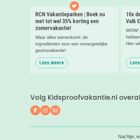
RCN Vakantieparken | Boek nu
10x de
met tot wel 35% korting een
Valk E
zomervakantie!
WOW! W
hebben 
Waar alles samenkomt: de
Hier wi
ingrediënten voor een onvergetelijke
nachtje
gezinsvakantie!
kinderh
Lees meer
Lees
een hee
kind(er
Volg Kidsproofvakantie.nl overa
Volg ons op Facebook
Volg ons op Instagram
Mail ons
Nachtje, w