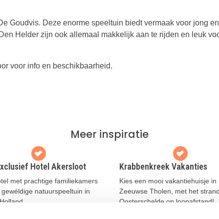
k De Goudvis. Deze enorme speeltuin biedt vermaak voor jong en
en Helder zijn ook allemaal makkelijk aan te rijden en leuk vo
or voor info en beschikbaarheid.
Meer inspiratie
xclusief Hotel Akersloot
Krabbenkreek Vakanties
tel met prachtige familiekamers
Kies een mooi vakantiehuisje in 
 gewéldige natuurspeeltuin in
Zeeuwse Tholen, met het stran
Holland
Oosterschelde op loopafstand!