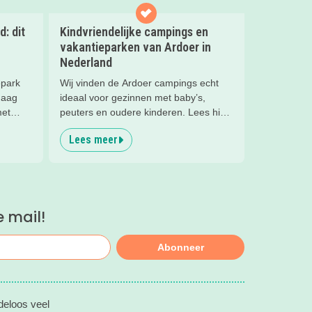
: dit
Kindvriendelijke campings en
vakantieparken van Ardoer in
Nederland
epark
Wij vinden de Ardoer campings echt
Haag
ideaal voor gezinnen met baby’s,
met
peuters en oudere kinderen. Lees hier
waarom!
Lees meer
nch op
erlijk!
e mail!
Abonneer
deloos veel