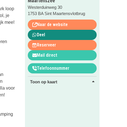
Maartenszee
Westerduinweg 30
ark loop
1753 BA Sint Maartensvlotbrug
l, je
ijk mee!
Naar de website
Deel
eren
Reserveer
Mail direct
Telefoonnummer
an
en
Toon op kaart
lla voor
en!
camping