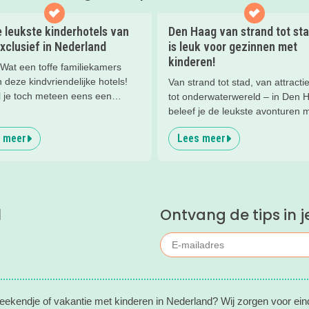
 leukste kinderhotels van
Den Haag van strand tot stad
xclusief in Nederland
is leuk voor gezinnen met
kinderen!
at een toffe familiekamers
deze kindvriendelijke hotels!
Van strand tot stad, van attracti
l je toch meteen eens een
tot onderwaterwereld – in Den 
 slapen? Bekijk snel deze 10
beleef je de leukste avonturen 
otels van Valk Exclusief en boek
kinderen. En tussendoor? Even
 meer
Lees meer
rlijk nachtje weg met je
ontspannen met een lekkere lu
en).
het strand en een duik in zee. He
l
Ontvang de tips in j
eekendje of vakantie met kinderen in Nederland? Wij zorgen voor ein