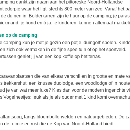
amping dankt zijn naam aan het pittoreske Noord-Hollandse
ntiedorpje waar het ligt; slechts 800 meter van zee! Vanaf het p
 de duinen in. Bolderkarren zijn te huur op de camping; je paraso
nickmand, je hond en ó ja; je kinderen, kunnen allemaal makkel
en op de camping
e camping kun je met je gezin een potje ‘duingolf’ spelen. Kind
en zich ook vermaken in de fijne speeltuin of op het sportveld.
tussen geniet jij van een kop koffie op het terras.
caravanplaatsen die van elkaar verschillen in grootte en mate v
ns trekkershut, een knusse duolodge, een woodlodge of in hout
Houd je van wat meer luxe? Kies dan voor de modern ingerichte vi
 Vogelnestjes; leuk als je als ouder met 1 kind komt overnacht
 Callantsoog, langs bloembollenvelden en natuurgebieden. De 
 van de ruimte en rust die de Kop van Noord-Holland biedt!