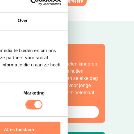
Lees meer
Reserveer
Over
 media te bieden en om ons
ít is vakantie op z’n mooist!
ze partners voor social
ij Camping Huttopia De Roos spelen kinderen
nformatie die u aan ze heeft
indeloos in de natuur, bouwen ze hutten,
petteren ze in de Vecht en beleven ze elke dag
en nieuw avontuur. Een paradijs voor jonge
ntdekkers én een plek waar ouders helemaal
Marketing
ot rust komen.
Bekijk Huttopia de Roos
Alles toestaan