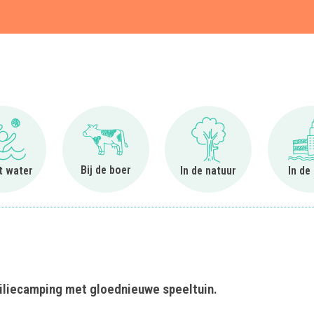
t
Ga naar Bij het water
Ga naar Bij de boer
Ga naar In de natuur
Bij de boer
et water
In de natuur
In de
miliecamping met gloednieuwe speeltuin.