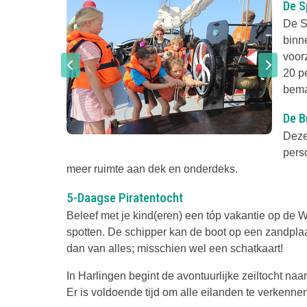
De S
De S
binne
voor
20 p
beman
De B
Deze
pers
meer ruimte aan dek en onderdeks.
5-Daagse Piratentocht
Beleef met je kind(eren) een tóp vakantie op de
spotten. De schipper kan de boot op een zandpla
dan van alles; misschien wel een schatkaart!
In Harlingen begint de avontuurlijke zeiltocht na
Er is voldoende tijd om alle eilanden te verkennen