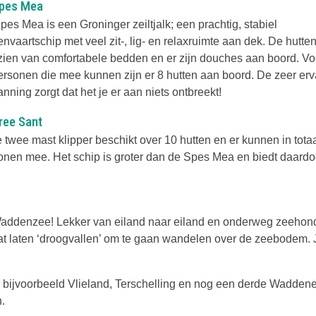
pes Mea
pes Mea is een Groninger zeiltjalk; een prachtig, stabiel
nvaartschip met veel zit-, lig- en relaxruimte aan dek. De hutten
zien van comfortabele bedden en er zijn douches aan boord. Vo
ersonen die mee kunnen zijn er 8 hutten aan boord. De zeer er
ning zorgt dat het je er aan niets ontbreekt!
ree Sant
 twee mast klipper beschikt over 10 hutten en er kunnen in tota
onen mee. Het schip is groter dan de Spes Mea en biedt daardo
 Waddenzee! Lekker van eiland naar eiland en onderweg zeehon
at laten ‘droogvallen’ om te gaan wandelen over de zeebodem. J
ar bijvoorbeeld Vlieland, Terschelling en nog een derde Waddene
.