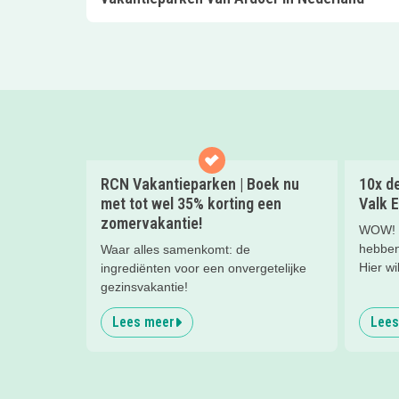
RCN Vakantieparken | Boek nu
10x de
met tot wel 35% korting een
Valk E
zomervakantie!
WOW! W
hebben 
Waar alles samenkomt: de
Hier wi
ingrediënten voor een onvergetelijke
nachtje
gezinsvakantie!
kinderh
Lees meer
Lees
een hee
kind(er