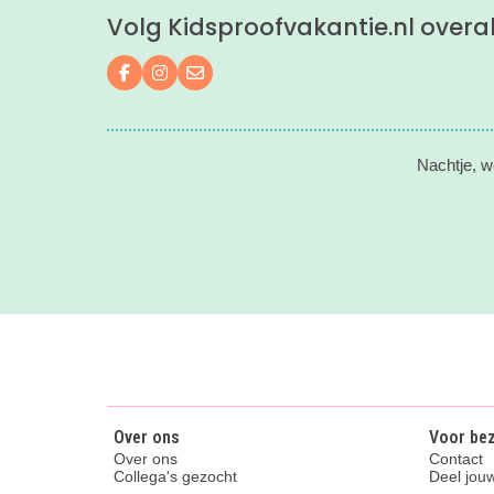
Volg Kidsproofvakantie.nl overa
Volg ons op Facebook
Volg ons op Instagram
Mail ons
Nachtje, w
Over ons
Voor be
Over ons
Contact
Collega's gezocht
Deel jouw