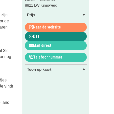
8821 LW Kimswerd
 zijn
Prijs
or de
Naar de website
varen
Deel
Mail direct
al 28
or nog
Telefoonnummer
Toon op kaart
djes
e vindt
iland.