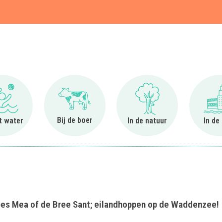
t
Ga naar Bij het water
Ga naar Bij de boer
Ga naar In de natuur
Bij de boer
et water
In de natuur
In de
Spes Mea of de Bree Sant; eilandhoppen op de Waddenzee!