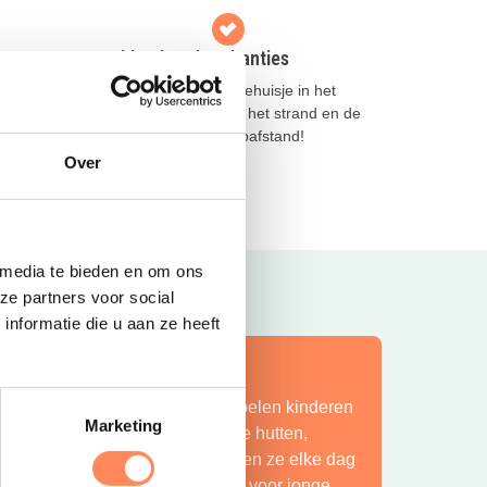
oot
Krabbenkreek Vakanties
ekamers
Kies een mooi vakantiehuisje in het
n in
Zeeuwse Tholen, met het strand en de
Oosterschelde op loopafstand!
Over
Lees meer
 media te bieden en om ons
ze partners voor social
nformatie die u aan ze heeft
ít is vakantie op z’n mooist!
ij Camping Huttopia De Roos spelen kinderen
Marketing
indeloos in de natuur, bouwen ze hutten,
petteren ze in de Vecht en beleven ze elke dag
en nieuw avontuur. Een paradijs voor jonge