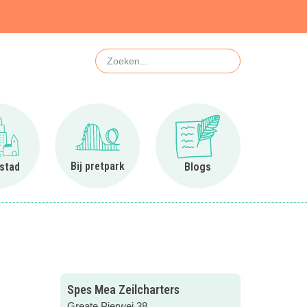
Zoeken
Ga naar In de stad
Ga naar Bij pretpark
Ga naar Blogs
Bij pretpark
 stad
Blogs
Spes Mea Zeilcharters
Greate Pierwei 38