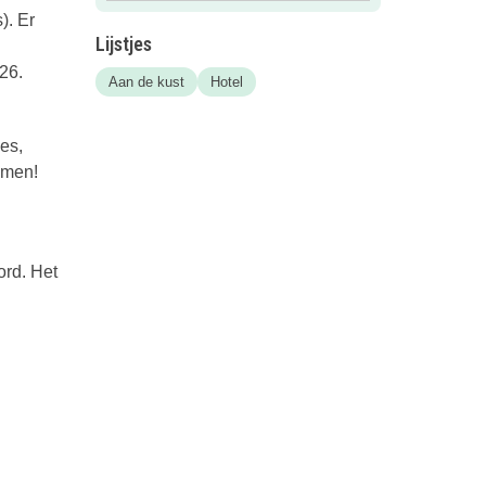
). Er
Lijstjes
26.
Aan de kust
Hotel
es,
omen!
ord. Het