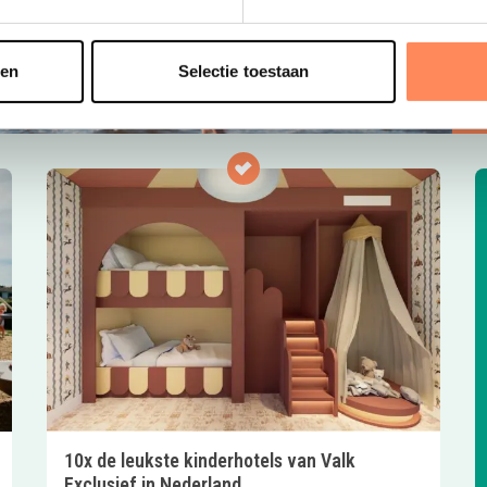
o
t
sen
Selectie toestaan
10x de leukste kinderhotels van Valk
Exclusief in Nederland