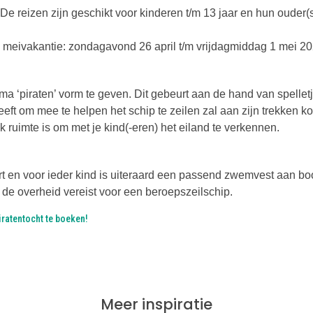
De reizen zijn geschikt voor kinderen t/m 13 jaar en hun ouder(s
e meivakantie: zondagavond 26 april t/m vrijdagmiddag 1 mei 20
ma ‘piraten’ vorm te geven. Dit gebeurt aan de hand van spelletj
eft om mee te helpen het schip te zeilen zal aan zijn trekken k
 ruimte is om met je kind(-eren) het eiland te verkennen.
t en voor ieder kind is uiteraard een passend zwemvest aan bo
ie de overheid vereist voor een beroepszeilschip.
iratentocht te boeken!
Meer inspiratie