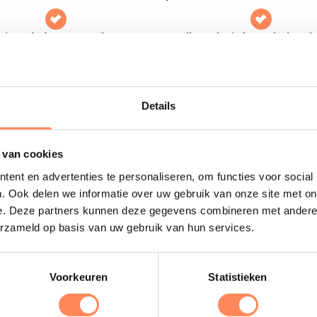
tiepark de Meerpaal
Valk Exclusief Hotel Akersl
 voet van de Zeeuwse duinen
Kids hotel met prachtige famili
t vakantiepark met het grootste
en een gewéldige natuurspeeltui
chip van Nederland!
Noord-Holland
Details
 meer
Reserveer
Lees meer
 van cookies
ent en advertenties te personaliseren, om functies voor social
Uitgelicht
. Ook delen we informatie over uw gebruik van onze site met on
e. Deze partners kunnen deze gegevens combineren met andere i
erzameld op basis van uw gebruik van hun services.
D
B
Voorkeuren
Statistieken
e
s
e