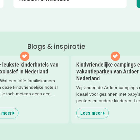
Blogs & inspiratie
 leukste kinderhotels van
Kindvriendelijke campings 
xclusief in Nederland
vakantieparken van Ardoer 
Nederland
at een toffe familiekamers
deze kindvriendelijke hotels!
Wij vinden de Ardoer campings 
l je toch meteen eens een
ideaal voor gezinnen met baby’s
 slapen? Bekijk snel deze 10
peuters en oudere kinderen. Lee
otels van Valk Exclusief en boek
waarom!
 meer
Lees meer
rlijk nachtje weg met je
en).