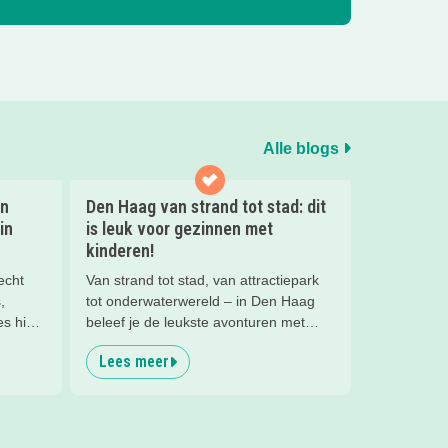
Alle blogs
en
Den Haag van strand tot stad: dit
in
is leuk voor gezinnen met
kinderen!
echt
Van strand tot stad, van attractiepark
,
tot onderwaterwereld – in Den Haag
s hier
beleef je de leukste avonturen met
kinderen. En tussendoor? Even
Lees meer
ontspannen met een lekkere lunch op
het strand en een duik in zee. Heerlijk!