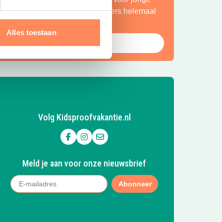
ntdekkers én een plek waar ouders helemaal
ot rust komen.
Alles toestaan
Bekijk Huttopia de Roos
Volg Kidsproofvakantie.nl
Volg ons op Facebook
Volg ons op Instagram
Mail ons
Meld je aan voor onze nieuwsbrief
Abonneer