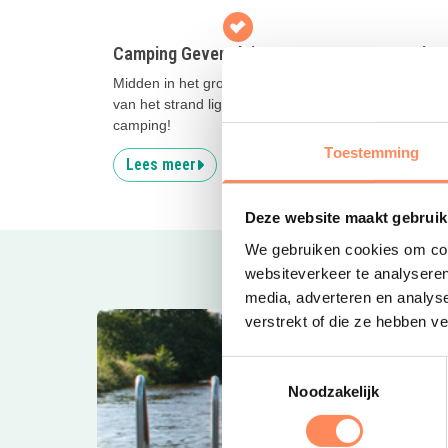
Camping Geversduin
Vakan
Midden in het groen en op fietsafstand
Aan de
van het strand ligt deze avontuurlijke
ligt di
camping!
speels
Toestemming
Lees meer
Lees
Deze website maakt gebruik
We gebruiken cookies om cont
websiteverkeer te analyseren
media, adverteren en analys
verstrekt of die ze hebben v
Toestemmingsselectie
Noodzakelijk