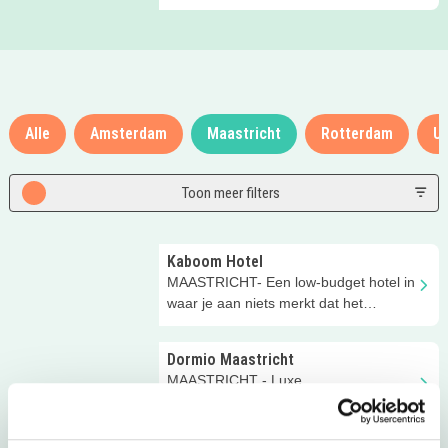
Hotel Haarlem heeft het!
Alle
Amsterdam
Maastricht
Rotterdam
Ut
Toon meer filters
Kaboom Hotel
MAASTRICHT- Een low-budget hotel in
waar je aan niets merkt dat het
goedkoop is!
Dormio Maastricht
MAASTRICHT - Luxe
vakantiewoningen die helemaal zijn
toegerust op jonge kinderen!