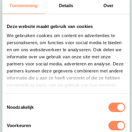
Valk Exclusief Hotel Maastricht
Toestemming
Details
Over
MAASTRICHT- Beleef een
minivakantie in dit kindvriendelijke
hotel met zwembad en familiekamers
Deze website maakt gebruik van cookies
The Green Elephant Hostel
We gebruiken cookies om content en advertenties te
MAASTRICHT- Een rustige haven in
personaliseren, om functies voor social media te bieden
de mooie stad in het zuiden; met fijne,
en om ons websiteverkeer te analyseren. Ook delen we
frisse familiekamers
informatie over uw gebruik van onze site met onze
partners voor social media, adverteren en analyse. Deze
partners kunnen deze gegevens combineren met andere
informatie die u aan ze heeft verstrekt of die ze hebben
verzameld op basis van uw gebruik van hun services.
Meer inspiratie
Toestemmingsselectie
Noodzakelijk
Toffe stedentrips met kids
Zin in een leuke stedentrip met je kind
in Nederland? Wij hebben de 6 leukste
Voorkeuren
plekken voor jullie op een rijtje gezet.