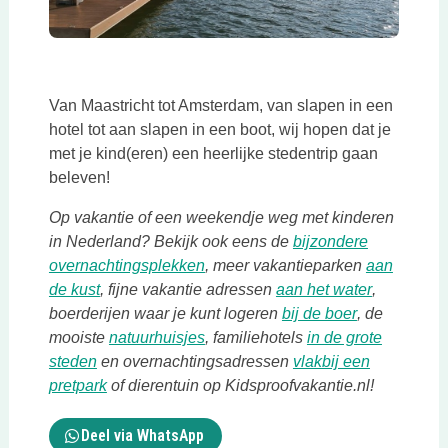
Deze link opent in een nieuwe tab
Van Maastricht tot Amsterdam, van slapen in een
hotel tot aan slapen in een boot, wij hopen dat je
met je kind(eren) een heerlijke stedentrip gaan
beleven!
Op vakantie of een weekendje weg met kinderen
in Nederland? Bekijk ook eens de
bijzondere
Deze link opent in een nieuwe tab
overnachtingsplekken
, meer vakantieparken
aan
Deze link opent in een nieuwe tab
Deze link 
de kust
, fijne vakantie adressen
aan het water
,
Deze link op
boerderijen waar je kunt logeren
bij de boer
, de
Deze link opent in een nieuwe tab
mooiste
natuurhuisjes
, familiehotels
in de grote
Deze link opent in een nieuwe tab
steden
en overnachtingsadressen
vlakbij een
Deze link opent in een nieuwe tab
pretpark
of dierentuin op Kidsproofvakantie.nl!
Deel via WhatsApp