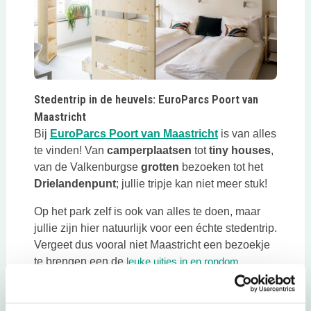
Deze link opent in een nieuwe tab
Stedentrip in de heuvels: EuroParcs Poort van
Maastricht
Deze link opent i
Bij
EuroParcs Poort van Maastricht
is van alles
te vinden! Van
camperplaatsen
tot
tiny houses
,
van de Valkenburgse
grotten
bezoeken tot het
Drielandenpunt
; jullie tripje kan niet meer stuk!
Op het park zelf is ook van alles te doen, maar
jullie zijn hier natuurlijk voor een échte stedentrip.
Vergeet dus vooral niet Maastricht een bezoekje
te brengen een de
leuke uitjes in en rondom
Deze link opent in een nieuwe tab
Maastricht
.