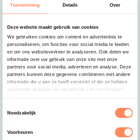
Toestemming
Details
Over
Deze website maakt gebruik van cookies
We gebruiken cookies om content en advertenties te
personaliseren, om functies voor social media te bieden
en om ons websiteverkeer te analyseren. Ook delen we
informatie over uw gebruik van onze site met onze
Deze link opent in een nieuwe tab
partners voor social media, adverteren en analyse. Deze
partners kunnen deze gegevens combineren met andere
informatie die u aan ze heeft verstrekt of die ze hebben
Stedentrip naar Amsterdam
verzameld op basis van uw gebruik van hun services.
Bijzondere stedentrip: Train Lodge Hostel in
Amsterdam
Met jullie gezin in een
treinrijtuig
slapen; hoe gaaf is
Toestemmingsselectie
Noodzakelijk
dat! Een
betaalbare
en
unieke
ervaring. Boek een
eigen deel van de trein en slaap in échte
treinstapelbedden
, net zoals treinreizigers dat doen.
Voorkeuren
Elk treingedeelte heeft zijn eigen wasbak en op de