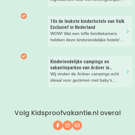
gezinsvakantie!
10x de leukste kinderhotels van Valk
Exclusief in Nederland
WOW! Wat een toffe familiekamers
hebben deze kindvriendelijke hotels!
Hier wil je toch meteen eens een
nachtje slapen? Bekijk snel deze 10
kinderhotels van Valk Exclusief en
Kindvriendelijke campings en
boek een heerlijk nachtje weg met je
vakantieparken van Ardoer in
kind(eren).
Nederland
Wij vinden de Ardoer campings echt
ideaal voor gezinnen met baby’s,
peuters en oudere kinderen. Lees hier
waarom!
Volg Kidsproofvakantie.nl overal
Volg ons op Facebook
Volg ons op Instagram
Mail ons