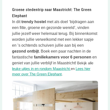
Groene stedentrip naar Maastricht: The Green
Elephant
In dit
trendy
hostel
met als doel ‘bijdragen aan
een fitte, groene en gezonde wereld’, vinden
jullie jezelf weer helemaal terug. Bij binnenkomst
worden jullie verwelkomd met een lekker sapje
en ’s ochtends schuiven jullie aan bij een
gezond ontbijt
. Boek een paar nachten in de
fantastische
familiekamers voor 6 personen
en
geniet van jullie verblijf in Maastricht!
Bekijk alle
Deze link opent in een n
leuke uitjes in en rondom Maastricht
en
Lees hier
Deze link opent in een nieuwe
meer over The Green Elephant
.