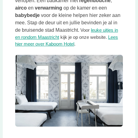
verlopen. Een badkamer met
regendouche
,
airco
en
verwarming
op de kamer en een
babybedje
voor de kleine helpen hier zeker aan
mee. Stap de deur uit en jullie bevinden je al in
de bruisende stad Maastricht.
Voor
leuke uitjes in
Deze link opent in een nieuwe tab
en rondom Maastricht
kijk je op onze website.
Lees
Deze link opent in een nieuwe t
hier meer over Kaboom Hotel
.
Deze link opent in een nieuwe tab