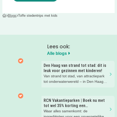
Blogs
Toffe stedentrips met kids
Lees ook:
Alle blogs
Den Haag van strand tot stad: dit is
leuk voor gezinnen met kinderen!
Van strand tot stad, van attractiepark
tot onderwaterwereld – in Den Haag
beleef je de leukste avonturen met
kinderen. En tussendoor? Even
ontspannen met een lekkere lunch op
RCN Vakantieparken | Boek nu met
het strand en een duik in zee. Heerlijk!
tot wel 35% korting een
zomervakantie!
Waar alles samenkomt: de
ingrediënten voor een onvergetelijke