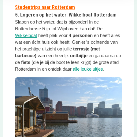
Stedentrips naar Rotterdam
5. Logeren op het water: Wikkelboat Rotterdam
Slapen op het water, dat is bijzonder! In de
Rotterdamse Rijn- of Wijnhaven kan dat! De
Deze link opent in een nieuwe tab
Wikkelboat
heeft plek voor
4 personen
en heeft alles
wat een écht huis ook heeft. Geniet ’s ochtends van
het prachtige uitzicht op jullie
terrasje (met
barbecue)
van een heerlijk
ontbijtje
en ga daarna op
de
fiets
(die je bij de boot te leen krijgt) de grote stad
Deze link opent 
Rotterdam in en ontdek daar
alle leuke uitjes
.