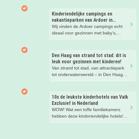
Kindvriendelijke campings en
vakantieparken van Ardoer in
Nederland
Wij vinden de Ardoer campings echt
ideaal voor gezinnen met baby’s,
peuters en oudere kinderen. Lees hier
waarom!
Den Haag van strand tot stad: dit is
leuk voor gezinnen met kinderen!
Van strand tot stad, van attractiepark
tot onderwaterwereld – in Den Haag
beleef je de leukste avonturen met
kinderen. En tussendoor? Even
ontspannen met een lekkere lunch op
10x de leukste kinderhotels van Valk
het strand en een duik in zee. Heerlijk!
Exclusief in Nederland
WOW! Wat een toffe familiekamers
hebben deze kindvriendelijke hotels!
Hier wil je toch meteen eens een
nachtje slapen? Bekijk snel deze 10
kinderhotels van Valk Exclusief en