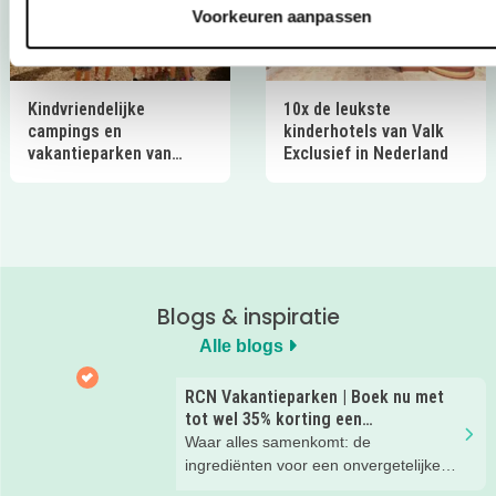
Voorkeuren aanpassen
Kindvriendelijke
10x de leukste
campings en
kinderhotels van Valk
vakantieparken van
Exclusief in Nederland
Ardoer in Nederland
Blogs & inspiratie
Alle blogs
RCN Vakantieparken | Boek nu met
tot wel 35% korting een
zomervakantie!
Waar alles samenkomt: de
ingrediënten voor een onvergetelijke
gezinsvakantie!