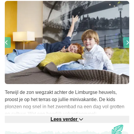
Terwijl de zon wegzakt achter de Limburgse heuvels,
proost je op het terras op jullie minivakantie. De kids
plonzen nog snel in het zwembad na een dag vol grotten
en cultuur. Wat een heerlijk vakantiegevoel:
Lees verder
bourgondische gezelligheid gecombineerd met de luxe en
het comfort waar je als gezin zo naar op zoek was!