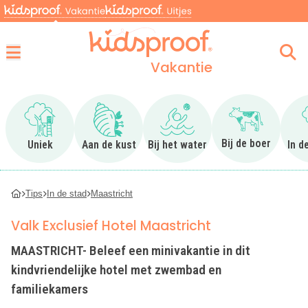
Vakantie
Menu
Ga naar Uniek
Ga naar Aan de kust
Ga naar Bij het water
Ga naar Bij 
Bij de boer
Uniek
Aan de kust
Bij het water
In d
Tips
In de stad
Maastricht
Valk Exclusief Hotel Maastricht
MAASTRICHT- Beleef een minivakantie in dit
kindvriendelijke hotel met zwembad en
familiekamers