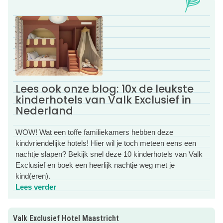
Luxe familiehotel in het bourgondische Zuiden
Wil je Zuid-Limburg ontdekken, maar ook in alle rust
bijkomen? Valk Exclusief Hotel Maastricht is het perfecte
kinderhotel voor een relaxed weekendje weg. Vanuit dit
gastvrije hotel in Maastricht sta je zo op het Vrijthof, terwijl
je geniet van de fijne faciliteiten net buiten de stadsdrukte.
Lees ook onze blog: 10x de leukste
Dit maakt een verblijf hier zo fijn voor gezinnen:
kinderhotels van Valk Exclusief in
✓ Familiekamers: met 3 of 4 éénpersoonsbedden óf met
Nederland
een tof stapelbed voor de kinderen
✓ Heerlijk binnenzwembad: De absolute favoriet van de
WOW! Wat een toffe familiekamers hebben deze
kids voor een verfrissende duik
kindvriendelijke hotels! Hier wil je toch meteen eens een
✓ Luxe Spa: Ideaal voor ouders om even helemaal op te
nachtje slapen? Bekijk snel deze 10 kinderhotels van Valk
laden
Exclusief en boek een heerlijk nachtje weg met je
✓ Bourgondisch genieten: Kindvriendelijk dineren en een
kind(eren).
Lees verder
Lees verder
spectaculair live-cooking ontbijtbuffet
Ruime familiekamers voor het hele gezin
Valk Exclusief Hotel Maastricht
In dit familiehotel overnacht je gezellig samen in een