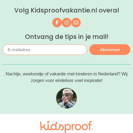
boek een heerlijk nachtje weg met je
Volg Kidsproofvakantie.nl overal
kind(eren).
Volg ons op Facebook
Volg ons op Instagram
Mail ons
Ontvang de tips in je mail!
Abonneer
Nachtje, weekendje of vakantie met kinderen in Nederland? Wij
zorgen voor eindeloos veel inspiratie!