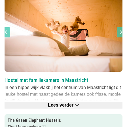
Hostel met familiekamers in Maastricht
In een hippe wijk vlakbij het centrum van Maastricht ligt dit
leuke hostel met naast gedeelde kamers ook frisse, mooie
familiekamers. Het hostel wil graag bijdragen aan een fitte,
Lees verder
groene en gezonde wereld. Wil jij dat ook? Dan is dit jullie
‘place to be’ tijdens een stedentrip in Maastricht!
The Green Elephant Hostels
Van cool tot nóg cooler
Sint Maartenslaan 11