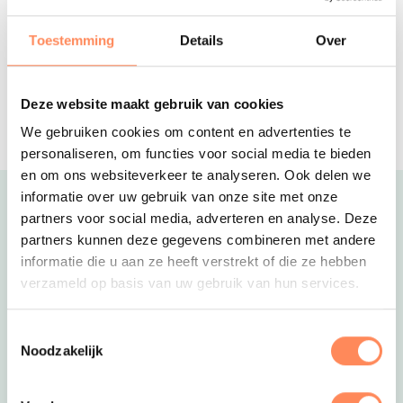
Geweldig all-inclusive hotel in Drenthe.
Met zwembad, restaurants, bowling en
Klik door naar de website van The Green Elephant om de
Toestemming
Details
Over
meer; alles onder 1 dak!
beschikbaarheid te bekijken!
Valk Exclusief Hotel Apeldoorn
APELDOORN- Verblijf na een gezellige
Deze website maakt gebruik van cookies
dag in een fijne familiekamer in
We gebruiken cookies om content en advertenties te
Apeldoorn
personaliseren, om functies voor social media te bieden
en om ons websiteverkeer te analyseren. Ook delen we
informatie over uw gebruik van onze site met onze
Uitgelicht
partners voor social media, adverteren en analyse. Deze
partners kunnen deze gegevens combineren met andere
informatie die u aan ze heeft verstrekt of die ze hebben
verzameld op basis van uw gebruik van hun services.
Toestemmingsselectie
Noodzakelijk