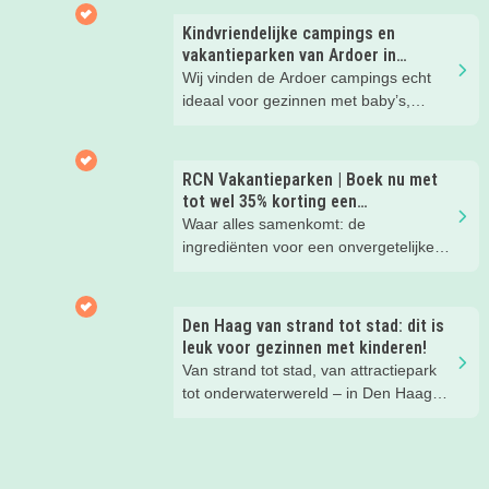
nachtje slapen? Bekijk snel deze 10
kinderhotels van Valk Exclusief en
Kindvriendelijke campings en
boek een heerlijk nachtje weg met je
vakantieparken van Ardoer in
kind(eren).
Nederland
Wij vinden de Ardoer campings echt
ideaal voor gezinnen met baby’s,
peuters en oudere kinderen. Lees hier
waarom!
RCN Vakantieparken | Boek nu met
tot wel 35% korting een
zomervakantie!
Waar alles samenkomt: de
ingrediënten voor een onvergetelijke
gezinsvakantie!
Den Haag van strand tot stad: dit is
leuk voor gezinnen met kinderen!
Van strand tot stad, van attractiepark
tot onderwaterwereld – in Den Haag
beleef je de leukste avonturen met
kinderen. En tussendoor? Even
ontspannen met een lekkere lunch op
het strand en een duik in zee. Heerlijk!