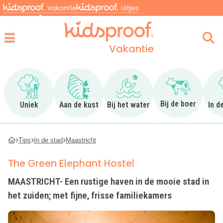
Vakantie
Menu
Ga naar Uniek
Ga naar Aan de kust
Ga naar Bij het water
Ga naar Bij 
Bij de boer
Uniek
Aan de kust
Bij het water
In d
Tips
In de stad
Maastricht
The Green Elephant Hostel
MAASTRICHT- Een rustige haven in de mooie stad in
het zuiden; met fijne, frisse familiekamers