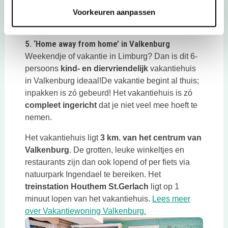
Voorkeuren aanpassen
Deze link opent in een nieuwe tab
5. ‘Home away from home’ in Valkenburg
Weekendje of vakantie in Limburg? Dan is dit 6-
persoons
kind- en diervriendelijk
vakantiehuis
in Valkenburg ideaal!De vakantie begint al thuis;
inpakken is zó gebeurd! Het vakantiehuis is zó
compleet ingericht
dat je niet veel mee hoeft te
nemen.
Het vakantiehuis ligt
3 km. van het centrum van
Valkenburg
. De grotten, leuke winkeltjes en
restaurants zijn dan ook lopend of per fiets via
natuurpark Ingendael te bereiken. Het
treinstation Houthem St.Gerlach
ligt op 1
minuut lopen van het vakantiehuis.
Lees meer
over Vakantiewoning Valkenburg.