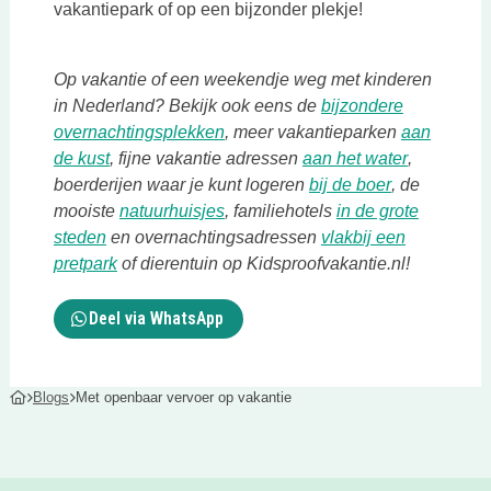
vakantiepark of op een bijzonder plekje!
Op vakantie of een weekendje weg met kinderen
in Nederland? Bekijk ook eens de
bijzondere
Deze link opent in een nieuwe tab
overnachtingsplekken
, meer vakantieparken
aan
Deze link opent in een nieuwe tab
Deze link 
de kust
, fijne vakantie adressen
aan het water
,
Deze link op
boerderijen waar je kunt logeren
bij de boer
, de
Deze link opent in een nieuwe tab
mooiste
natuurhuisjes
, familiehotels
in de grote
Deze link opent in een nieuwe tab
steden
en overnachtingsadressen
vlakbij een
Deze link opent in een nieuwe tab
pretpark
of dierentuin op Kidsproofvakantie.nl!
Deel via WhatsApp
Blogs
Met openbaar vervoer op vakantie