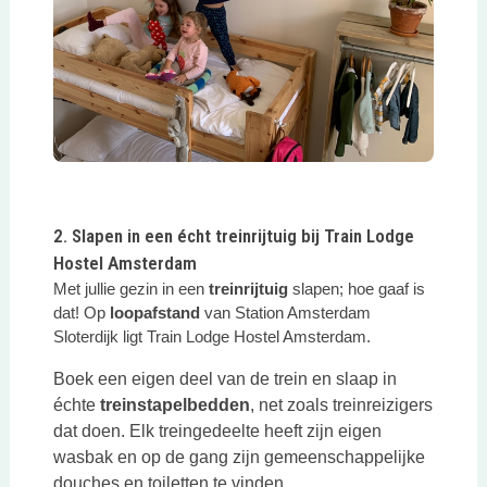
Deze link opent in een nieuwe tab
2. Slapen in een écht treinrijtuig bij Train Lodge
Hostel Amsterdam
Met jullie gezin in een
treinrijtuig
slapen; hoe gaaf is
dat! Op
loopafstand
van Station Amsterdam
Sloterdijk ligt Train Lodge Hostel Amsterdam.
Boek een eigen deel van de trein en slaap in
échte
treinstapelbedden
, net zoals treinreizigers
dat doen. Elk treingedeelte heeft zijn eigen
wasbak en op de gang zijn gemeenschappelijke
douches en toiletten te vinden.