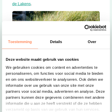
Deze link opent in een nieuwe tab
de Lakens
.
Toestemming
Details
Over
Deze website maakt gebruik van cookies
We gebruiken cookies om content en advertenties te
Deze link opent in een nieuwe tab
4. Een koninklijk verblijf voor burgerlijke prijs bij
personaliseren, om functies voor social media te bieden
Stayokay Domburg
en om ons websiteverkeer te analyseren. Ook delen we
Stayokay Domburg is een hostel op een wel heel
informatie over uw gebruik van onze site met onze
bijzondere locatie: Kasteel Westhove. Dit
13e-
partners voor social media, adverteren en analyse. Deze
eeuwse kasteel
, compleet met torens en een
partners kunnen deze gegevens combineren met andere
slotgracht, ligt op
loopafstand van het strand
.
informatie die u aan ze heeft verstrekt of die ze hebben
Ook Deltapark Neeltje Jans en museum Terra
verzameld op basis van uw gebruik van hun services.