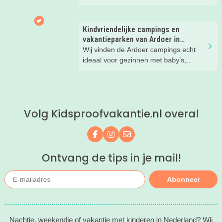
gezinsvakantie!
Kindvriendelijke campings en
vakantieparken van Ardoer in
Nederland
Wij vinden de Ardoer campings echt
ideaal voor gezinnen met baby’s,
peuters en oudere kinderen. Lees hier
waarom!
Volg Kidsproofvakantie.nl overal
Volg ons op Facebook
Volg ons op Instagram
Mail ons
Ontvang de tips in je mail!
Abonneer
Nachtje, weekendje of vakantie met kinderen in Nederland? Wij