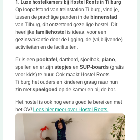
1. Luxe hostelkamers bij Hostel Roots in Tilburg
Op loopafstand van treinstation Tilburg, vind je,
tussen de prachtige panden in de
binnenstad
van Tilburg, dit ontzettend gezellige hostel. Dit
heerlijke
familiehostel
is ideaal voor een
gezinsvakantie door de ligging, de (vrijblijvende)
activiteiten en de faciliteiten.
Er is een
pooltafel
, dartbord, sjoelbak,
piano
,
spellen en er zijn
stepjes
en
SUP-boards
(gratis
voor kids) te huur. Ook maakt Hostel Roots
Tilburg het ouders en kinderen graag naar hun
zin met
speelgoed
op de kamer en bij de bar.
Het hostel is ook nog eens goed te bereiken met
Deze link ope
het OV!
Lees hier meer over Hostel Roots.