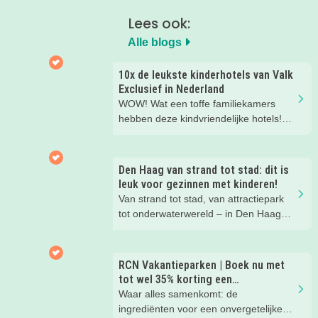
Lees ook:
Alle blogs
10x de leukste kinderhotels van Valk
Exclusief in Nederland
WOW! Wat een toffe familiekamers
hebben deze kindvriendelijke hotels!
Hier wil je toch meteen eens een
nachtje slapen? Bekijk snel deze 10
kinderhotels van Valk Exclusief en
Den Haag van strand tot stad: dit is
boek een heerlijk nachtje weg met je
leuk voor gezinnen met kinderen!
kind(eren).
Van strand tot stad, van attractiepark
tot onderwaterwereld – in Den Haag
beleef je de leukste avonturen met
kinderen. En tussendoor? Even
ontspannen met een lekkere lunch op
RCN Vakantieparken | Boek nu met
het strand en een duik in zee. Heerlijk!
tot wel 35% korting een
zomervakantie!
Waar alles samenkomt: de
ingrediënten voor een onvergetelijke