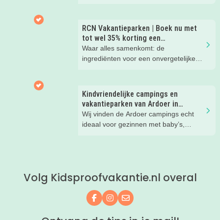
Hier wil je toch meteen eens een
nachtje slapen? Bekijk snel deze 10
kinderhotels van Valk Exclusief en
RCN Vakantieparken | Boek nu met
boek een heerlijk nachtje weg met je
tot wel 35% korting een
kind(eren).
zomervakantie!
Waar alles samenkomt: de
ingrediënten voor een onvergetelijke
gezinsvakantie!
Kindvriendelijke campings en
vakantieparken van Ardoer in
Nederland
Wij vinden de Ardoer campings echt
ideaal voor gezinnen met baby’s,
peuters en oudere kinderen. Lees hier
waarom!
Volg Kidsproofvakantie.nl overal
Volg ons op Facebook
Volg ons op Instagram
Mail ons