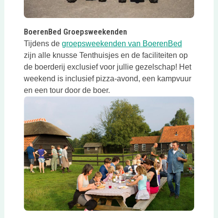
Deze link opent in een nieuwe tab
BoerenBed Groepsweekenden
Deze link 
Tijdens de
groepsweekenden van BoerenBed
zijn alle knusse Tenthuisjes en de faciliteiten op
de boerderij exclusief voor jullie gezelschap! Het
weekend is inclusief pizza-avond, een kampvuur
en een tour door de boer.
Deze link opent in een nieuwe tab