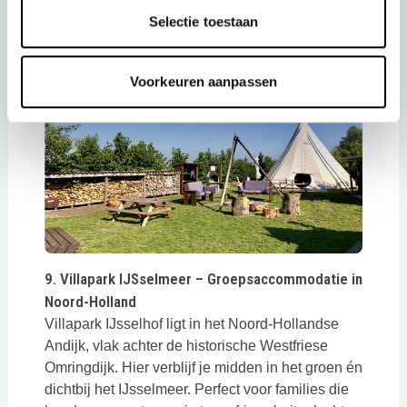
een eigen tipi of Finse kota.
Lees meer over ’t
Selectie toestaan
Deze link opent in een nieuwe tab
Buitenland
Voorkeuren aanpassen
Deze link opent in een nieuwe tab
9. Villapark IJSselmeer – Groepsaccommodatie in
Noord-Holland
Villapark IJsselhof ligt in het Noord-Hollandse
Andijk, vlak achter de historische Westfriese
Omringdijk. Hier verblijf je midden in het groen én
dichtbij het IJsselmeer. Perfect voor families die