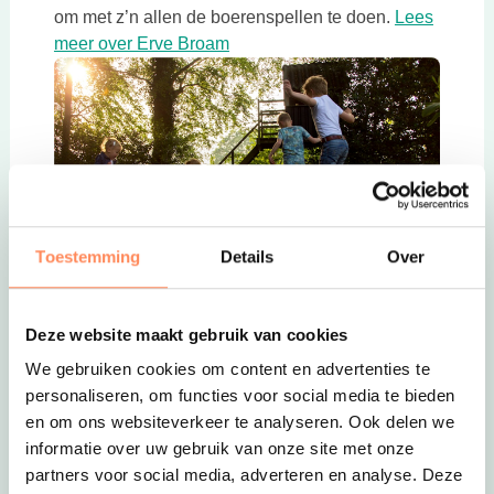
om met z’n allen de boerenspellen te doen.
Lees
Deze link opent in een nieuwe tab
meer over Erve Broam
Toestemming
Details
Over
Deze link opent in een nieuwe tab
Deze website maakt gebruik van cookies
7. Eiland van Maurik – Groepsaccommodatie in de
We gebruiken cookies om content en advertenties te
Betuwe
personaliseren, om functies voor social media te bieden
Op dit 5-sterren vakantiepark, midden in de
en om ons websiteverkeer te analyseren. Ook delen we
Betuwe, beleef je met 18-20 personen een
informatie over uw gebruik van onze site met onze
geweldige, actieve tijd met elkaar. Er is een o.a.
partners voor social media, adverteren en analyse. Deze
zwembad, een fantastisch entertainment center