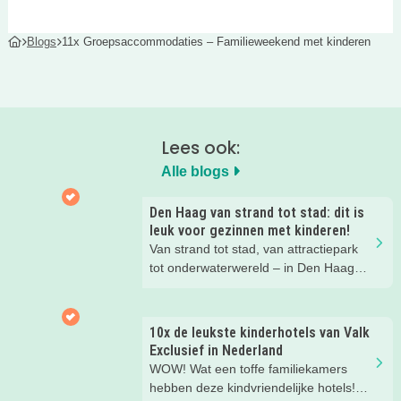
Blogs
11x Groepsaccommodaties – Familieweekend met kinderen
Lees ook:
Alle blogs
Den Haag van strand tot stad: dit is
leuk voor gezinnen met kinderen!
Van strand tot stad, van attractiepark
tot onderwaterwereld – in Den Haag
beleef je de leukste avonturen met
kinderen. En tussendoor? Even
ontspannen met een lekkere lunch op
10x de leukste kinderhotels van Valk
het strand en een duik in zee. Heerlijk!
Exclusief in Nederland
WOW! Wat een toffe familiekamers
hebben deze kindvriendelijke hotels!