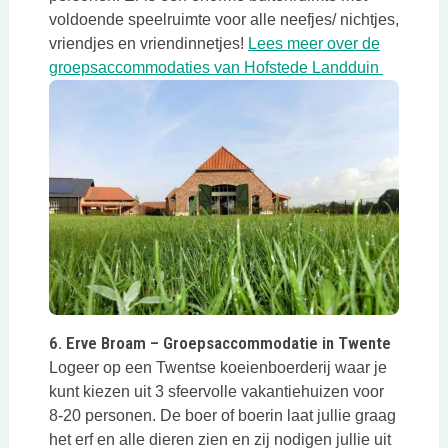
voldoende speelruimte voor alle neefjes/ nichtjes,
vriendjes en vriendinnetjes!
Lees meer over de
Deze link
groepsaccommodaties van Hofstede Landduin
Deze link opent in een nieuwe tab
6. Erve Broam – Groepsaccommodatie in Twente
Logeer op een Twentse koeienboerderij waar je
kunt kiezen uit 3 sfeervolle vakantiehuizen voor
8-20 personen. De boer of boerin laat jullie graag
het erf en alle dieren zien en zij nodigen jullie uit