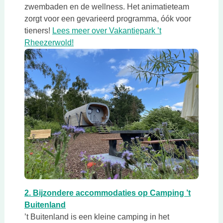
zwembaden en de wellness. Het animatieteam
zorgt voor een gevarieerd programma, óók voor
tieners!
Lees meer over Vakantiepark ’t
Deze link opent in een nieuwe tab
Rheezerwold!
Deze link opent in een nieuwe tab
2. Bijzondere accommodaties op Camping ’t
Deze link opent in een nieuwe tab
Buitenland
’t Buitenland is een kleine camping in het