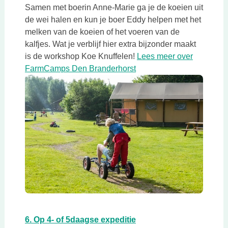
Samen met boerin Anne-Marie ga je de koeien uit
de wei halen en kun je boer Eddy helpen met het
melken van de koeien of het voeren van de
kalfjes. Wat je verblijf hier extra bijzonder maakt
is de workshop Koe Knuffelen!
Lees meer over
Deze link opent in een n
FarmCamps Den Branderhorst
Deze link opent in een nieuwe tab
Deze link opent in een 
6. Op 4- of 5daagse expeditie