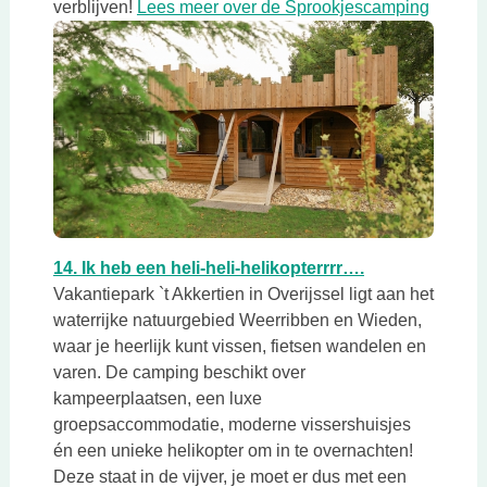
Deze li
verblijven!
Lees meer over de Sprookjescamping
Deze link opent in een nieuwe tab
Deze link open
14. Ik heb een heli-heli-helikopterrrr….
Vakantiepark `t Akkertien in Overijssel ligt aan het
waterrijke natuurgebied Weerribben en Wieden,
waar je heerlijk kunt vissen, fietsen wandelen en
varen. De camping beschikt over
kampeerplaatsen, een luxe
groepsaccommodatie, moderne vissershuisjes
én een unieke helikopter om in te overnachten!
Deze staat in de vijver, je moet er dus met een