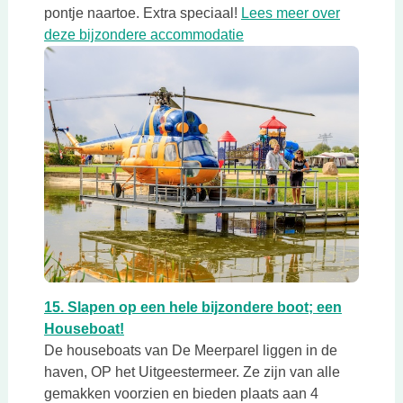
pontje naartoe. Extra speciaal!
Lees meer over
Deze link opent in een n
deze bijzondere accommodatie
Deze link opent in een nieuwe tab
15. Slapen op een hele bijzondere boot; een
Deze link opent in een nieuwe tab
Houseboat!
De houseboats van De Meerparel liggen in de
haven, OP het Uitgeestermeer. Ze zijn van alle
gemakken voorzien en bieden plaats aan 4