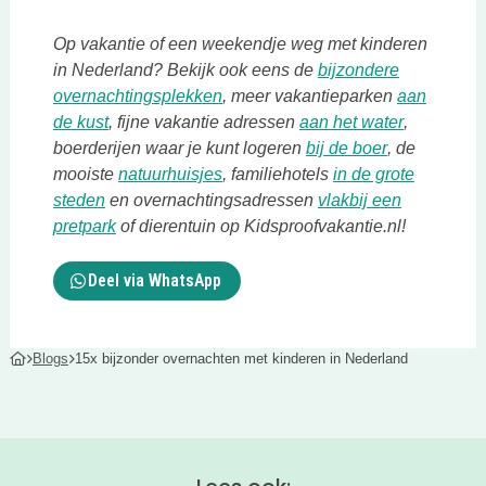
Op vakantie of een weekendje weg met kinderen
in Nederland? Bekijk ook eens de
bijzondere
Deze link opent in een nieuwe tab
overnachtingsplekken
, meer vakantieparken
aan
Deze link opent in een nieuwe tab
Deze link 
de kust
, fijne vakantie adressen
aan het water
,
Deze link op
boerderijen waar je kunt logeren
bij de boer
, de
Deze link opent in een nieuwe tab
mooiste
natuurhuisjes
, familiehotels
in de grote
Deze link opent in een nieuwe tab
steden
en overnachtingsadressen
vlakbij een
Deze link opent in een nieuwe tab
pretpark
of dierentuin op Kidsproofvakantie.nl!
Deel via WhatsApp
Blogs
15x bijzonder overnachten met kinderen in Nederland