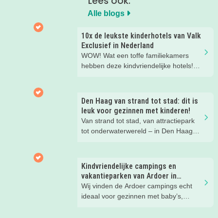
Lees ook:
Alle blogs
10x de leukste kinderhotels van Valk
Exclusief in Nederland
WOW! Wat een toffe familiekamers
hebben deze kindvriendelijke hotels!
Hier wil je toch meteen eens een
nachtje slapen? Bekijk snel deze 10
kinderhotels van Valk Exclusief en
Den Haag van strand tot stad: dit is
boek een heerlijk nachtje weg met je
leuk voor gezinnen met kinderen!
kind(eren).
Van strand tot stad, van attractiepark
tot onderwaterwereld – in Den Haag
beleef je de leukste avonturen met
kinderen. En tussendoor? Even
ontspannen met een lekkere lunch op
Kindvriendelijke campings en
het strand en een duik in zee. Heerlijk!
vakantieparken van Ardoer in
Nederland
Wij vinden de Ardoer campings echt
ideaal voor gezinnen met baby’s,
peuters en oudere kinderen. Lees hier
waarom!