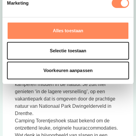
Marketing
Alles toestaan
Selectie toestaan
Deze link opent in een nieuwe tab
Deze link ope
10. Kamperen ‘in de lagere versnelling’
Voorkeuren aanpassen
Kamperen op Camping Torentjeshoek betekent
kamperen midden in de natuur. Je zult hier
genieten ‘in de lagere versnelling’, op een
vakantiepark dat is omgeven door de prachtige
natuur van Nationaal Park Dwingelderveld in
Drenthe.
Camping Torentjeshoek staat bekend om de
ontzettend leuke, originele huuraccommodaties.
Wat denk je bijvoorbeeld van slapen in een