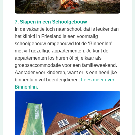
Deze link opent in een nieuwe tab
Deze link opent in ee
7. Slapen in een Schoolgebouw
In de vakantie toch naar school, dat is leuker dan
het klinkt! In Friesland is een voormalig
schoolgebouw omgebouwd tot de ‘BinnenInn’
met vijf gezellige appartementen. Je kunt de
appartementen los huren óf bij elkaar als
groepsaccommodatie voor een familieweekend.
Aanrader voor kinderen, want er is een heerlijke
binnentuin vol boerderijdieren.
Lees meer over
Deze link opent in een nieuwe tab
BinnenInn.