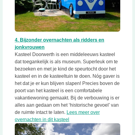
Deze link opent in een nieuwe tab
4. Bijzonder overnachten als ridders en
Deze link opent in een nieuwe tab
jonkvrouwen
Kasteel Doorwerth is een middeleeuws kasteel
dat toegankelijk is als museum. Superleuk om te
bezoeken en met je kind de speurtocht door het
kasteel en in de kasteeltuin te doen. Nóg gaver is
het dat je er kun blijven slapen! Precies boven de
poort van het kasteel is een comfortabele
vakantiewoning gemaakt. Bij de verbouwing is er
alles aan gedaan om het ‘historische gevoel’ van
de ruimte intact te laten.
Lees meer over
Deze link opent in een nieuwe
overnachten in dit kasteel