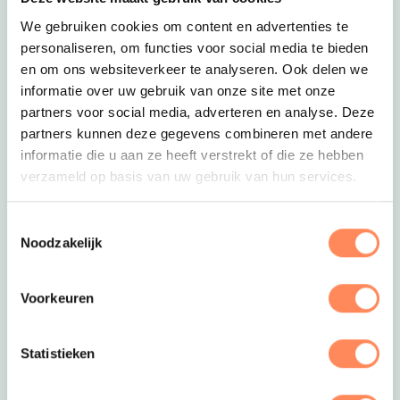
We gebruiken cookies om content en advertenties te
personaliseren, om functies voor social media te bieden
en om ons websiteverkeer te analyseren. Ook delen we
informatie over uw gebruik van onze site met onze
partners voor social media, adverteren en analyse. Deze
partners kunnen deze gegevens combineren met andere
Deze link opent in een nieuwe tab
informatie die u aan ze heeft verstrekt of die ze hebben
verzameld op basis van uw gebruik van hun services.
Deze link opent in een nieuwe tab
9. Parel in Zeeland
De Zeeuwse Camping Zonneweelde is een
Toestemmingsselectie
pareltje voor kinderen. Wat zijn hier veel
Noodzakelijk
speelmogelijkheden: een zwembad,
waterspeeltuin, buitenspeeltuin met houten schip,
trampolines en meer. En vergeet het
Voorkeuren
nabijgelegen strand niet! De echte
strandliefhebbers kunnen een strandhuisje
Statistieken
huren, maar ook de chalets en glamping tenten
Deze li
zijn fijn.
Lees meer over Camping Zonneweelde.