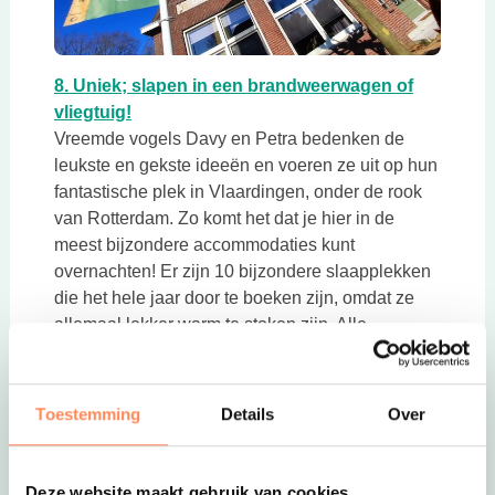
Deze link opent in een nieuwe tab
8. Uniek; slapen in een brandweerwagen of
Deze link opent in een nieuwe tab
vliegtuig!
Vreemde vogels Davy en Petra bedenken de
leukste en gekste ideeën en voeren ze uit op hun
fantastische plek in Vlaardingen, onder de rook
van Rotterdam. Zo komt het dat je hier in de
meest bijzondere accommodaties kunt
overnachten! Er zijn 10 bijzondere slaapplekken
die het hele jaar door te boeken zijn, omdat ze
allemaal lekker warm te stoken zijn. Alle
accommodaties beschikken over een privé
sanitair en comfortabele, opgemaakte bedden.
Bekijk hier alle bijzondere overnachtingsplekken
Toestemming
Details
Over
Deze link opent in een nieuwe ta
van de Vreemde Vogel
Deze website maakt gebruik van cookies