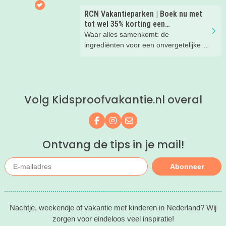
RCN Vakantieparken | Boek nu met
tot wel 35% korting een
zomervakantie!
Waar alles samenkomt: de
ingrediënten voor een onvergetelijke
gezinsvakantie!
Volg Kidsproofvakantie.nl overal
Volg ons op Facebook
Volg ons op Instagram
Mail ons
Ontvang de tips in je mail!
Abonneer
Nachtje, weekendje of vakantie met kinderen in Nederland? Wij
zorgen voor eindeloos veel inspiratie!