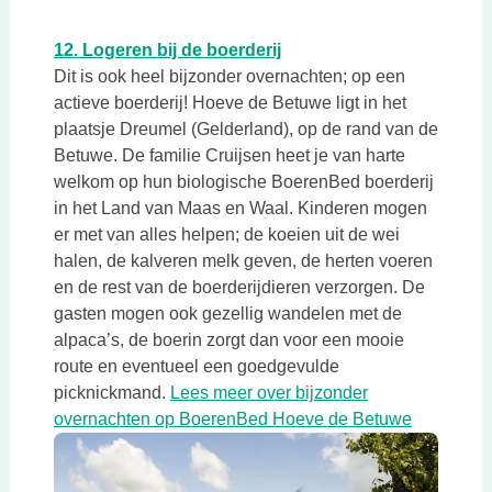
Deze link opent in een nieuwe tab
Deze link opent in een ni
12. Logeren bij de boerderij
Dit is ook heel bijzonder overnachten; op een
actieve boerderij! Hoeve de Betuwe ligt in het
plaatsje Dreumel (Gelderland), op de rand van de
Betuwe. De familie Cruijsen heet je van harte
welkom op hun biologische BoerenBed boerderij
in het Land van Maas en Waal. Kinderen mogen
er met van alles helpen; de koeien uit de wei
halen, de kalveren melk geven, de herten voeren
en de rest van de boerderijdieren verzorgen. De
gasten mogen ook gezellig wandelen met de
alpaca’s, de boerin zorgt dan voor een mooie
route en eventueel een goedgevulde
picknickmand.
Lees meer over bijzonder
Deze link 
overnachten op BoerenBed Hoeve de Betuwe