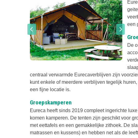
Eurec
geit
veer
een 
Gro
De o
acco
verd
slaa
centraal verwarmde Eurecaverblijven zijn voorzien 
kunt enkele of meerdere verblijven tegelijk hure
een fijne locatie is.
Groepskamperen
Eureca heeft sinds 2019 compleet ingerichte luxe 
komen kamperen. De tenten zijn geschikt voor gro
met eettafels en een gemakkelijke zithoek. De sla
matrassen en kussens) en hebben net als de leef