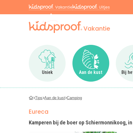
Vakantie
Ga naar Uniek
Ga naar Aan de kus
Uniek
Aan de kust
Bij h
Tips
Aan de kust
Camping
Eureca
Kamperen bij de boer op Schiermonnikoog, i