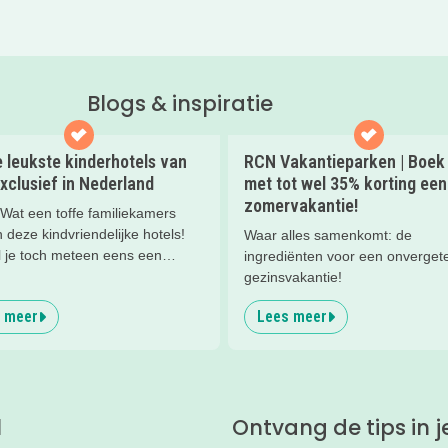
Blogs & inspiratie
 leukste kinderhotels van
RCN Vakantieparken | Boek
xclusief in Nederland
met tot wel 35% korting een
zomervakantie!
at een toffe familiekamers
deze kindvriendelijke hotels!
Waar alles samenkomt: de
l je toch meteen eens een
ingrediënten voor een onvergete
 slapen? Bekijk snel deze 10
gezinsvakantie!
otels van Valk Exclusief en boek
 meer
Lees meer
rlijk nachtje weg met je
en).
l
Ontvang de tips in j