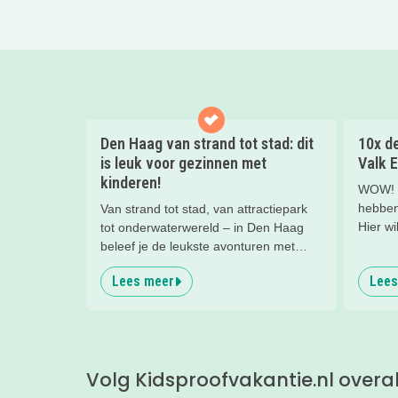
Den Haag van strand tot stad: dit
10x de
is leuk voor gezinnen met
Valk E
kinderen!
WOW! W
hebben 
Van strand tot stad, van attractiepark
Hier wi
tot onderwaterwereld – in Den Haag
nachtje
beleef je de leukste avonturen met
kinderh
kinderen. En tussendoor? Even
Lees meer
Lees
een hee
ontspannen met een lekkere lunch op
kind(er
het strand en een duik in zee. Heerlijk!
Volg Kidsproofvakantie.nl overa