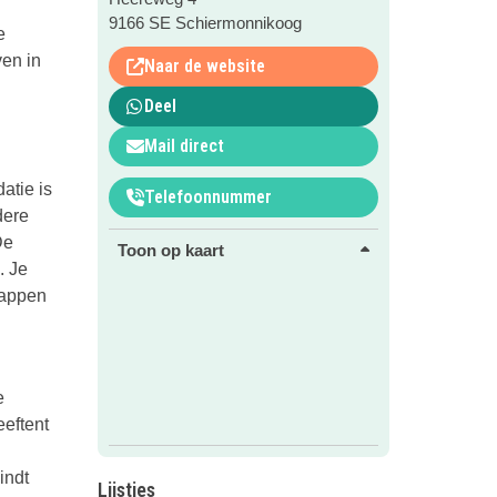
9166 SE Schiermonnikoog
e
ven in
Naar de website
Deel
Mail direct
atie is
Telefoonnummer
dere
De
Toon op kaart
. Je
happen
e
eeftent
indt
Lijstjes