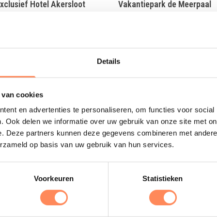
xclusief Hotel Akersloot
Vakantiepark de Meerpaal
tel met prachtige familiekamers
Aan de voet van de Zeeuwse du
 gewéldige natuurspeeltuin in
ligt dit vakantiepark met het gro
Holland
speelschip van Nederland!
 meer
Lees meer
Reserveer
Details
 van cookies
Uitgelicht
ent en advertenties te personaliseren, om functies voor social
. Ook delen we informatie over uw gebruik van onze site met on
e. Deze partners kunnen deze gegevens combineren met andere i
D
erzameld op basis van uw gebruik van hun services.
B
e
Voorkeuren
Statistieken
s
e
o