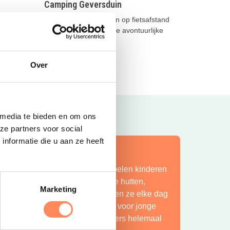
Camping Geversduin
inen
Midden in het groen en op fietsafstand
otste
van het strand ligt deze avontuurlijke
camping!
Lees meer
Over
 media te bieden en om ons
ze partners voor social
nformatie die u aan ze heeft
ít is vakantie op z’n mooist!
ij Camping Huttopia De Roos spelen kinderen
indeloos in de natuur, bouwen ze hutten,
Marketing
petteren ze in de Vecht en beleven ze elke dag
en nieuw avontuur. Een paradijs voor jonge
ntdekkers én een plek waar ouders helemaal