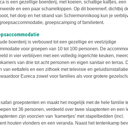
a is een gezellige boerderij, met koeien, schattige kalfjes, een
enweide en een paar scharrelkippen. Op dit boerenerf, dichtbij d
boot, het dorp en het strand van Schiermonnikoog kun je verblij
groepsaccommodatie, groepscamping of familietent.
epsaccommodatie
ude boerderij is verbouwd tot een gezellige en veelzijdige
mmodatie voor groepen van 10 tot 100 personen. De accommod
eeld in vier verblijven met een volledig ingerichte keuken, meer
pkamers van drie tot acht personen en eigen sanitair en terras. 
van eettafels en een zithoek met televisie en geluidsinstallatie
n, waardoor Eureca zowel voor families als voor grotere gezelsc
safari groepstenten en maakt het mogelijk met de hele familie t
epen tot 36 personen, verdeeld over twee slaaptenten en een l
aptenten zijn voorzien van ‘kamertjes’ met stapelbedden (incl.
tent houten vlonders en een veranda. Naast het tentenkamp bev