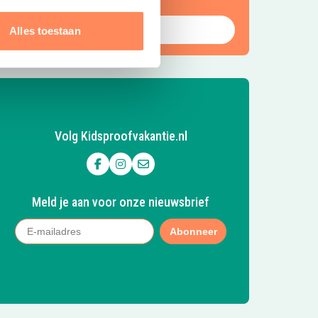
ot rust komen.
Bekijk Huttopia de Roos
Alles toestaan
Volg Kidsproofvakantie.nl
Volg ons op Facebook
Volg ons op Instagram
Mail ons
Meld je aan voor onze nieuwsbrief
Abonneer