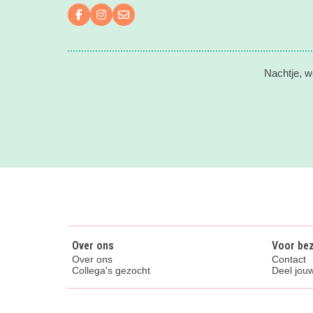
Volg ons op Facebook
Volg ons op Instagram
Mail ons
Nachtje, w
Over ons
Voor be
Over ons
Contact
Collega's gezocht
Deel jouw