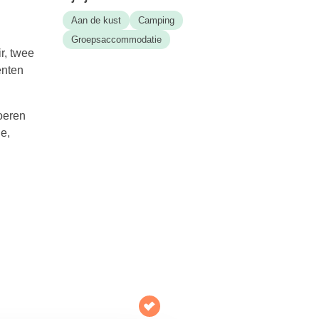
Aan de kust
Camping
Groepsaccommodatie
r, twee
enten
oeren
e,