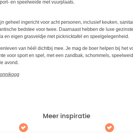
sport- en speelweide met vuurplaats.
jn geheel ingericht voor acht personen, inclusief keuken, sanitai
ntische bedstee voor twee. Daarnaast hebben de luxe gezinst
nda en eigen grasveldje met picknicktafel en speelgelegenheid.
enleven van héél dichtbij mee. Je mag de boer helpen bij het v
uimte voor sport en spel, met een zandbak, schommels, speelweid
de avond.
monnikoog
Meer inspiratie