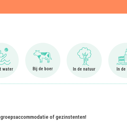
t
Ga naar Bij het water
Ga naar Bij de boer
Ga naar In de natuur
Bij de boer
et water
In de natuur
In de
n groepsaccommodatie of gezinstenten!