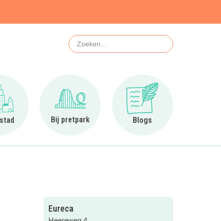
Zoeken
Ga naar In de stad
Ga naar Bij pretpark
Ga naar Blogs
Bij pretpark
 stad
Blogs
Eureca
Heereweg 4