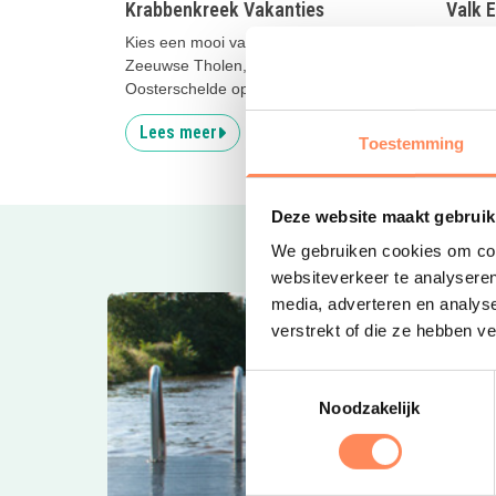
Krabbenkreek Vakanties
Valk E
Kies een mooi vakantiehuisje in het
Kids ho
Zeeuwse Tholen, met het strand en de
en een
Oosterschelde op loopafstand!
Noord-
Lees meer
Lees
Toestemming
Deze website maakt gebruik
We gebruiken cookies om cont
websiteverkeer te analyseren
media, adverteren en analys
verstrekt of die ze hebben v
Toestemmingsselectie
Noodzakelijk