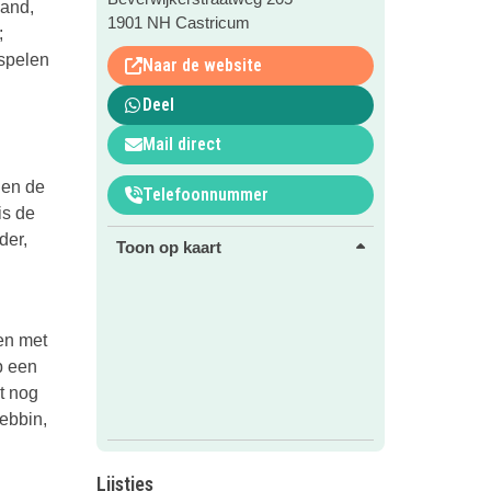
zand,
1901 NH Castricum
;
 spelen
Naar de website
Deel
Mail direct
 en de
Telefoonnummer
is de
der,
Toon op kaart
en met
p een
t nog
ebbin,
Lijstjes