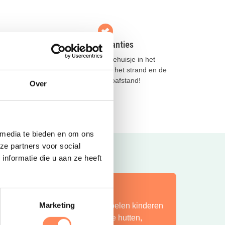
Krabbenkreek Vakanties
afstand
Kies een mooi vakantiehuisje in het
lijke
Zeeuwse Tholen, met het strand en de
Oosterschelde op loopafstand!
Over
Lees meer
 media te bieden en om ons
ze partners voor social
nformatie die u aan ze heeft
ít is vakantie op z’n mooist!
Marketing
ij Camping Huttopia De Roos spelen kinderen
indeloos in de natuur, bouwen ze hutten,