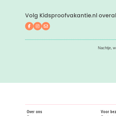
Volg Kidsproofvakantie.nl overa
Volg ons op Facebook
Volg ons op Instagram
Mail ons
Nachtje, w
Over ons
Voor be