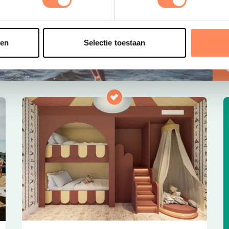
s
e
o
t
sen
Selectie toestaan