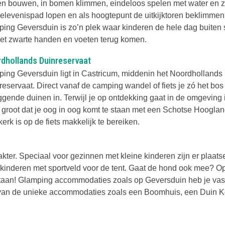
en bouwen, in bomen klimmen, eindeloos spelen met water en 
belevenispad lopen en als hoogtepunt de uitkijktoren beklimmen
ing Geversduin is zo’n plek waar kinderen de hele dag buiten
et zwarte handen en voeten terug komen.
dhollands Duinreservaat
ing Geversduin ligt in Castricum, middenin het Noordhollands
reservaat. Direct vanaf de camping wandel of fiets je zó het bos
ggende duinen in. Terwijl je op ontdekking gaat in de omgeving 
 groot dat je oog in oog komt te staan met een Schotse Hooglan
rk is op de fiets makkelijk te bereiken.
ter. Speciaal voor gezinnen met kleine kinderen zijn er plaats
 kinderen met sportveld voor de tent. Gaat de hond ook mee? O
taan! Glamping accommodaties zoals op Geversduin heb je vas
n van de unieke accommodaties zoals een Boomhuis, een Duin K