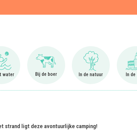
t
Ga naar Bij het water
Ga naar Bij de boer
Ga naar In de natuur
Bij de boer
et water
In de natuur
In de
t strand ligt deze avontuurlijke camping!