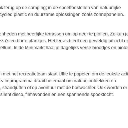
ok terug op de camping; in de speeltoestellen van natuurlijke
ycled plastic en duurzame oplossingen zoals zonnepanelen.
enheden met heerlijke terrassen om op neer te ploffen. Zo kun je
a’s en borrelplankjes. Het terras biedt een geweldig uitzicht op
eltuin! In de Minimarkt haal je dagelijks verse broodjes en biol
 met het recreatieteam staat Ullie te popelen om de leukste acti
creatieprogramma draait helemaal om natuur, ontdekken en
, strandjutten of op avontuur met de boswachter. Ook worden er
 silent disco, filmavonden en een spannende spooktocht.