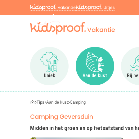
Vakantie
Ga naar Uniek
Ga naar Aan de kus
Uniek
Aan de kust
Bij h
Tips
Aan de kust
Camping
Camping Geversduin
Midden in het groen en op fietsafstand van he