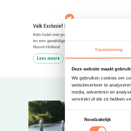
Valk Exclusief Hotel Akersloot
Vakan
Kids hotel met prachtige familiekamers
Aan de
en een gewéldige natuurspeeltuin in
ligt di
Noord-Holland
speels
Toestemming
Lees meer
Lees
Deze website maakt gebruik
We gebruiken cookies om cont
websiteverkeer te analyseren
media, adverteren en analys
verstrekt of die ze hebben v
Toestemmingsselectie
Noodzakelijk