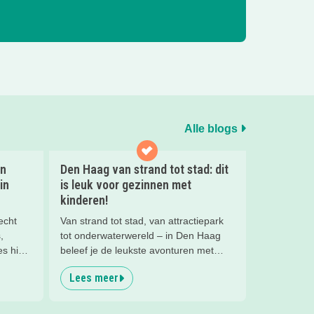
Alle blogs
en
Den Haag van strand tot stad: dit
in
is leuk voor gezinnen met
kinderen!
echt
Van strand tot stad, van attractiepark
,
tot onderwaterwereld – in Den Haag
s hier
beleef je de leukste avonturen met
kinderen. En tussendoor? Even
Lees meer
ontspannen met een lekkere lunch op
het strand en een duik in zee. Heerlijk!