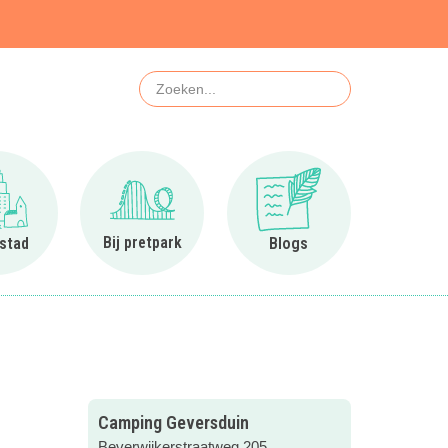
Zoeken
Ga naar In de stad
Ga naar Bij pretpark
Ga naar Blogs
Bij pretpark
 stad
Blogs
Camping Geversduin
Beverwijkerstraatweg 205