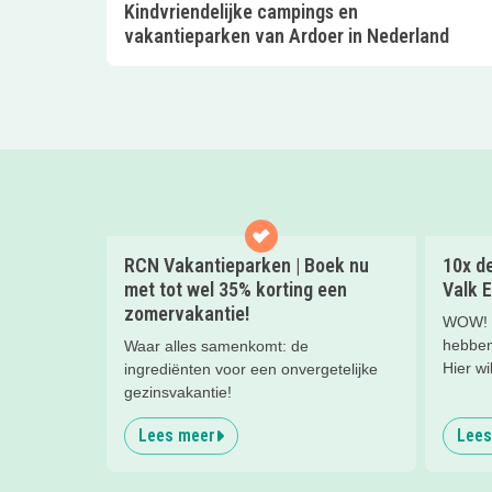
Kindvriendelijke campings en
vakantieparken van Ardoer in Nederland
RCN Vakantieparken | Boek nu
10x de
met tot wel 35% korting een
Valk E
zomervakantie!
WOW! W
hebben 
Waar alles samenkomt: de
Hier wi
ingrediënten voor een onvergetelijke
nachtje
gezinsvakantie!
kinderh
Lees meer
Lees
een hee
kind(er