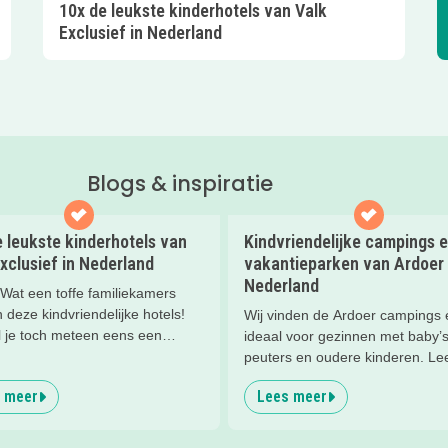
10x de leukste kinderhotels van Valk
Exclusief in Nederland
Blogs & inspiratie
 leukste kinderhotels van
Kindvriendelijke campings 
xclusief in Nederland
vakantieparken van Ardoer 
Nederland
at een toffe familiekamers
deze kindvriendelijke hotels!
Wij vinden de Ardoer campings 
l je toch meteen eens een
ideaal voor gezinnen met baby’s
 slapen? Bekijk snel deze 10
peuters en oudere kinderen. Lee
otels van Valk Exclusief en boek
waarom!
 meer
Lees meer
rlijk nachtje weg met je
en).