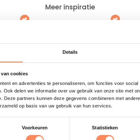
Meer inspiratie
tiepark de Meerpaal
Camping Geversduin
 voet van de Zeeuwse duinen
Midden in het groen en op fiets
t vakantiepark met het grootste
van het strand ligt deze avontuur
chip van Nederland!
camping!
Details
 meer
Reserveer
Lees meer
 van cookies
ent en advertenties te personaliseren, om functies voor social
. Ook delen we informatie over uw gebruik van onze site met on
Uitgelicht
e. Deze partners kunnen deze gegevens combineren met andere i
erzameld op basis van uw gebruik van hun services.
D
Voorkeuren
Statistieken
B
e