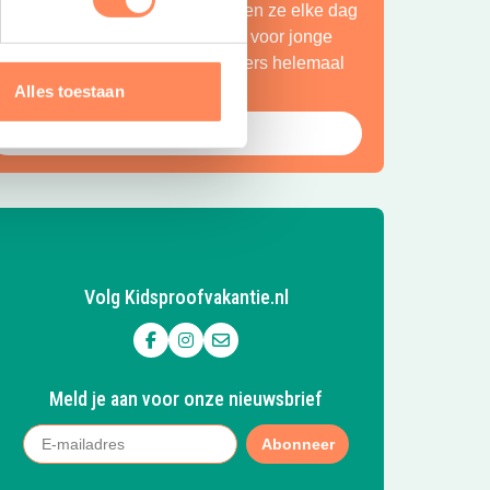
petteren ze in de Vecht en beleven ze elke dag
en nieuw avontuur. Een paradijs voor jonge
ntdekkers én een plek waar ouders helemaal
ot rust komen.
Alles toestaan
Bekijk Huttopia de Roos
Volg Kidsproofvakantie.nl
Volg ons op Facebook
Volg ons op Instagram
Mail ons
Meld je aan voor onze nieuwsbrief
Abonneer