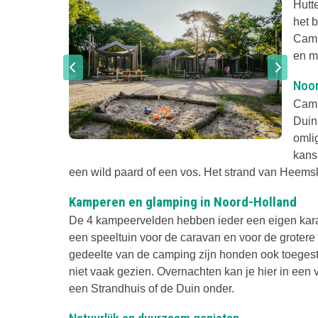
Hutt
het 
Camp
en m
Noor
Camp
Duin
omli
kans
een wild paard of een vos. Het strand van Heemske
Kamperen en glamping in Noord-Holland
De 4 kampeervelden hebben ieder een eigen karak
een speeltuin voor de caravan en voor de grotere
gedeelte van de camping zijn honden ook toeges
niet vaak gezien. Overnachten kan je hier in ee
een Strandhuis of de Duin onder.