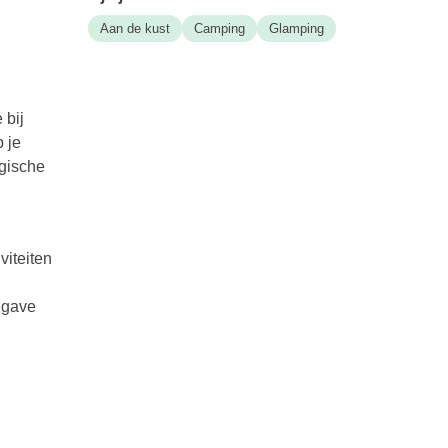
Aan de kust
Camping
Glamping
 bij
 je
ogische
viteiten
 gave