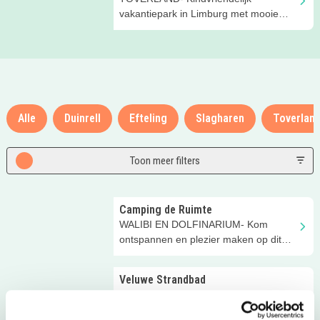
vakantiepark in Limburg met mooie
vakantiehuizen en veel leuke
faciliteiten
Alle
Duinrell
Efteling
Slagharen
Toverlan
Toon meer filters
Camping de Ruimte
WALIBI EN DOLFINARIUM- Kom
ontspannen en plezier maken op dit
kleine kampeerparadijsje in Dronten!
Veluwe Strandbad
WALIBI EN DOLFINARIUM- Direct aan
het Veluwemeer; perfecte spot voor