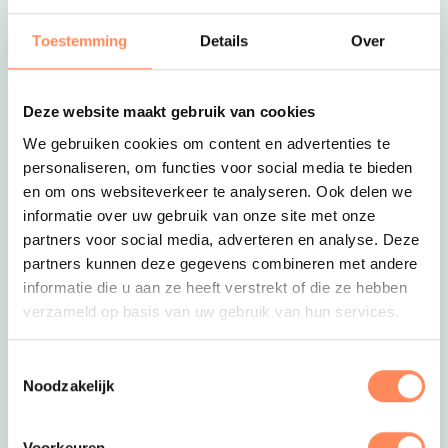
een actieve familievakantie
Camping de Haeghehorst
Toestemming
Details
Over
JULIANATOREN, WALIBI EN
DOLFINARIUM- Gezellige 5-sterren
familiecamping & bungalowpark met
Deze website maakt gebruik van cookies
Reserveer
zwembaden
We gebruiken cookies om content en advertenties te
personaliseren, om functies voor social media te bieden
Landgoed Volenbeek
en om ons websiteverkeer te analyseren. Ook delen we
WALIBI EN DOLFINARIUM- Glamping
op een gezellige koeienboerderij (met
informatie over uw gebruik van onze site met onze
alpaca!) op de Veluwe
partners voor social media, adverteren en analyse. Deze
partners kunnen deze gegevens combineren met andere
informatie die u aan ze heeft verstrekt of die ze hebben
verzameld op basis van uw gebruik van hun services.
Toestemmingsselectie
Noodzakelijk
Meer inspiratie
Voorkeuren