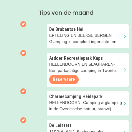
Tips van de maand
De Brabantse Hei
EFTELING EN BEEKSE BERGEN-
Glamping in compleet ingerichte tenten
op de Brabantse boerderij
Ardoer Recreatiepark Kaps
HELLENDOORN EN SLAGHAREN-
Een parkachtige camping in Twente
met glamping- en
Reserveer
groepsaccommodaties
Charmecamping Heidepark
HELLENDOORN -Camping & glamping
in de Overijsselse natuur, autovrij
terrein, met natuurbad en zwembad
De Leistert
TOVERLAND- Kindvriendelijk