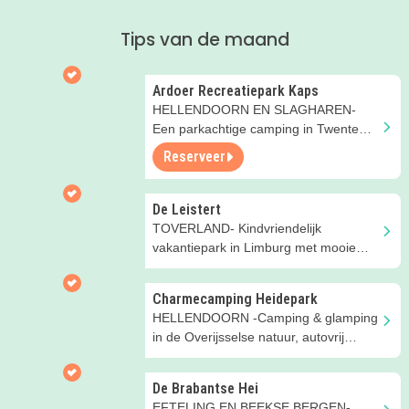
Tips van de maand
Ardoer Recreatiepark Kaps
HELLENDOORN EN SLAGHAREN-
Een parkachtige camping in Twente
met glamping- en
Reserveer
groepsaccommodaties
De Leistert
TOVERLAND- Kindvriendelijk
vakantiepark in Limburg met mooie
vakantiehuizen en veel leuke
faciliteiten
Charmecamping Heidepark
HELLENDOORN -Camping & glamping
in de Overijsselse natuur, autovrij
terrein, met natuurbad en zwembad
De Brabantse Hei
EFTELING EN BEEKSE BERGEN-