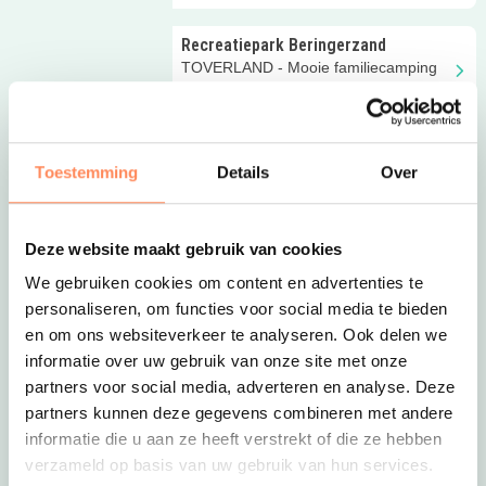
groepsaccommodatie in Limburg
Recreatiepark Beringerzand
TOVERLAND - Mooie familiecamping
met binnen- en buitenzwembad,
binnenspeeltuin en meer!
Ardoer De Heldense Bossen
Toestemming
Details
Over
TOVERLAND- Fijne familiecamping in
het bos met mooie kampeervelden en
huuraccommodaties
Reserveer
Deze website maakt gebruik van cookies
We gebruiken cookies om content en advertenties te
Het Meerdal
personaliseren, om functies voor social media te bieden
TOVERLAND- Kinderen zijn koning op
en om ons websiteverkeer te analyseren. Ook delen we
dit Limburgse vakantiepark vlakbij
attractiepark Toverland!
informatie over uw gebruik van onze site met onze
partners voor social media, adverteren en analyse. Deze
De Leistert
partners kunnen deze gegevens combineren met andere
TOVERLAND- Kindvriendelijk
informatie die u aan ze heeft verstrekt of die ze hebben
vakantiepark in Limburg met mooie
verzameld op basis van uw gebruik van hun services.
vakantiehuizen en veel leuke