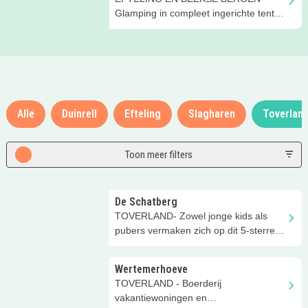
Glamping in compleet ingerichte tenten
op de Brabantse boerderij
Alle
Duinrell
Efteling
Slagharen
Toverlan
Toon meer filters
De Schatberg
TOVERLAND- Zowel jonge kids als
pubers vermaken zich op dit 5-sterren
vakantiepark in Limburg!
Wertemerhoeve
TOVERLAND - Boerderij
vakantiewoningen en