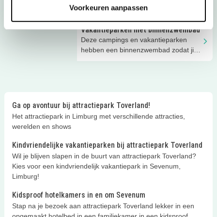
zoon of dochter? Wij hebben de meest
jij en je peuter een geweldige tijd
Voorkeuren aanpassen
originele slaapplaatsen voor twee (of
hebben!
drie) personen op een rij gezet. Van
Vakantieparken met binnenzwembad
slapen in een raket tot wakker worden
Deze campings en vakantieparken
in een drakenei; quality time wordt zes
hebben een binnenzwembad zodat jij
keer leuker met deze zes tips!
en je kinderen lekker kunnen
zwemmen op vakantie, weer of geen
weer!
Ga op avontuur bij attractiepark Toverland!
Het attractiepark in Limburg met verschillende attracties,
werelden en shows
Kindvriendelijke vakantieparken bij attractiepark Toverland
Wil je blijven slapen in de buurt van attractiepark Toverland?
Kies voor een kindvriendelijk vakantiepark in Sevenum,
Limburg!
Kidsproof hotelkamers in en om Sevenum
Stap na je bezoek aan attractiepark Toverland lekker in een
opgemaakt hotelbed in een familiekamer in een kidsproof