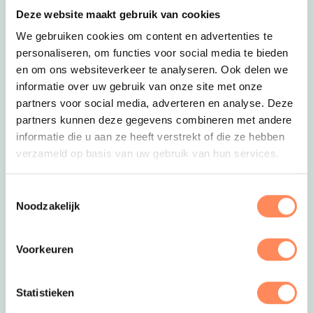
Eibernest
Deze website maakt gebruik van cookies
Capfun Camping Eibernest in de Achterhoek
We gebruiken cookies om content en advertenties te
neemt je heel wat zorg uit handen wanneer je
personaliseren, om functies voor social media te bieden
met een peuter op vakantie gaat; zij hebben één
en om ons websiteverkeer te analyseren. Ook delen we
van de types stacaravans die zij verhuren
informatie over uw gebruik van onze site met onze
‘gecustomized’ speciaal voor gezinnen met
partners voor social media, adverteren en analyse. Deze
kleine kinderen! De stacaravan heeft een een
partners kunnen deze gegevens combineren met andere
kleurrijke speelkamer met spelletjes, een veilig
informatie die u aan ze heeft verstrekt of die ze hebben
omheind terras, een commode, babybad,
verzameld op basis van uw gebruik van hun services.
kinderstoel en kinderbedje. Ook aan de echte
kampeerders met peuters is gedacht; enkele
Toestemmingsselectie
kampeerplekken liggen direct aan een klein
Noodzakelijk
speelveldje. Je jonge kind kan dus heerlijk vrij
spelen met andere kleine kinderen terwijl jij vanaf
Voorkeuren
je kampeerplek een oogje in het zeil kunt
houden. En kijk eens hoe leuk peuters in het
waterpark van Capfun Camping Eibernest
Statistieken
kunnen spelen! Lees meer over
Camping