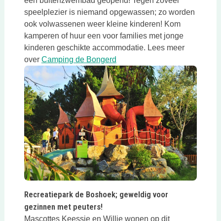
een buitenzwembad geopend! Tegen zoveel
speelplezier is niemand opgewassen; zo worden
ook volwassenen weer kleine kinderen! Kom
kamperen of huur een voor families met jonge
kinderen geschikte accommodatie. Lees meer
Deze link opent in een nieuwe
over
Camping de Bongerd
Deze link opent in een nieuwe tab
Recreatiepark de Boshoek; geweldig voor
gezinnen met peuters!
Mascottes Keessie en Willie wonen op dit