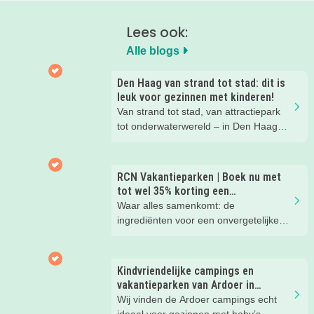
Lees ook:
Alle blogs
Den Haag van strand tot stad: dit is
leuk voor gezinnen met kinderen!
Van strand tot stad, van attractiepark
tot onderwaterwereld – in Den Haag
beleef je de leukste avonturen met
kinderen. En tussendoor? Even
ontspannen met een lekkere lunch op
RCN Vakantieparken | Boek nu met
het strand en een duik in zee. Heerlijk!
tot wel 35% korting een
zomervakantie!
Waar alles samenkomt: de
ingrediënten voor een onvergetelijke
gezinsvakantie!
Kindvriendelijke campings en
vakantieparken van Ardoer in
Nederland
Wij vinden de Ardoer campings echt