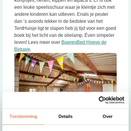
konijntjes, herten, kippen én alpaca’s. Er is ook
een leuke speelsschuur waar je kleintje zich met
andere kinderen kan uitleven. Enals je peuter
dan ’s avonds lekker in de bedstee van het
TentHuisje ligt te slapen heb jij tijd voor een goed
boek bij het licht van de olielamp. Éven simpeler
leven! Lees meer over
BoerenBed Hoeve de
Deze link opent in een nieuwe tab
Betuwe
.
Toestemming
Details
Over
Deze link opent in een nieuwe tab
Alles voor een vakantie met peuters bij Camping