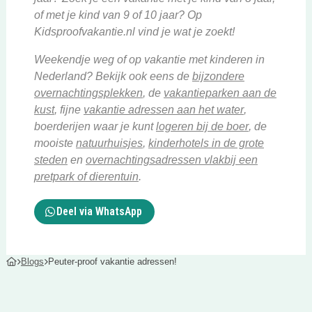
of met je kind van 9 of 10 jaar? Op
Kidsproofvakantie.nl vind je wat je zoekt!
Weekendje weg of op vakantie met kinderen in
Nederland? Bekijk ook eens de
bijzondere
Deze link opent in een nieuwe tab
overnachtingsplekken
, de
vakantieparken aan de
Deze link opent in een nieuwe tab
Deze link ope
kust
, fijne
vakantie adressen aan het water
,
Deze link op
boerderijen waar je kunt
logeren bij de boer
, de
Deze link opent in een nieuwe tab
mooiste
natuurhuisjes
,
kinderhotels in de grote
Deze link opent in een nieuwe tab
steden
en
overnachtingsadressen vlakbij een
Deze link opent in een nieuwe tab
pretpark of dierentuin
.
Deel via WhatsApp
Blogs
Peuter-proof vakantie adressen!