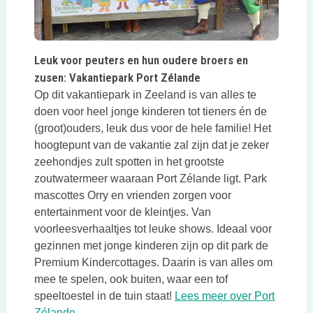
Deze link opent in een nieuwe tab
Leuk voor peuters en hun oudere broers en
zusen: Vakantiepark Port Zélande
Op dit vakantiepark in Zeeland is van alles te
doen voor heel jonge kinderen tot tieners én de
(groot)ouders, leuk dus voor de hele familie! Het
hoogtepunt van de vakantie zal zijn dat je zeker
zeehondjes zult spotten in het grootste
zoutwatermeer waaraan Port Zélande ligt. Park
mascottes Orry en vrienden zorgen voor
entertainment voor de kleintjes. Van
voorleesverhaaltjes tot leuke shows. Ideaal voor
gezinnen met jonge kinderen zijn op dit park de
Premium Kindercottages. Daarin is van alles om
mee te spelen, ook buiten, waar een tof
speeltoestel in de tuin staat!
Lees meer over Port
Deze link opent in een nieuwe tab
Zélande