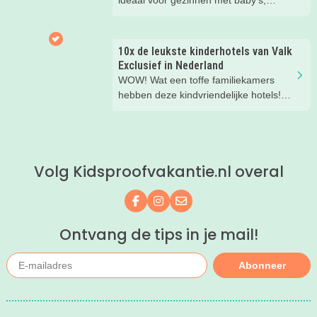
ideaal voor gezinnen met baby’s,
peuters en oudere kinderen. Lees hier
waarom!
10x de leukste kinderhotels van Valk
Exclusief in Nederland
WOW! Wat een toffe familiekamers
hebben deze kindvriendelijke hotels!
Hier wil je toch meteen eens een
nachtje slapen? Bekijk snel deze 10
kinderhotels van Valk Exclusief en
boek een heerlijk nachtje weg met je
Volg Kidsproofvakantie.nl overal
kind(eren).
Volg ons op Facebook
Volg ons op Instagram
Mail ons
Ontvang de tips in je mail!
Abonneer