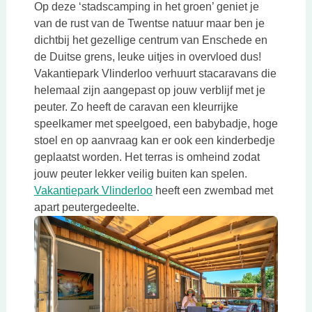
Op deze ‘stadscamping in het groen’ geniet je
van de rust van de Twentse natuur maar ben je
dichtbij het gezellige centrum van Enschede en
de Duitse grens, leuke uitjes in overvloed dus!
Vakantiepark Vlinderloo verhuurt stacaravans die
helemaal zijn aangepast op jouw verblijf met je
peuter. Zo heeft de caravan een kleurrijke
speelkamer met speelgoed, een babybadje, hoge
stoel en op aanvraag kan er ook een kinderbedje
geplaatst worden. Het terras is omheind zodat
jouw peuter lekker veilig buiten kan spelen.
Deze link opent in een nieuwe t
Vakantiepark Vlinderloo
heeft een zwembad met
apart peutergedeelte.