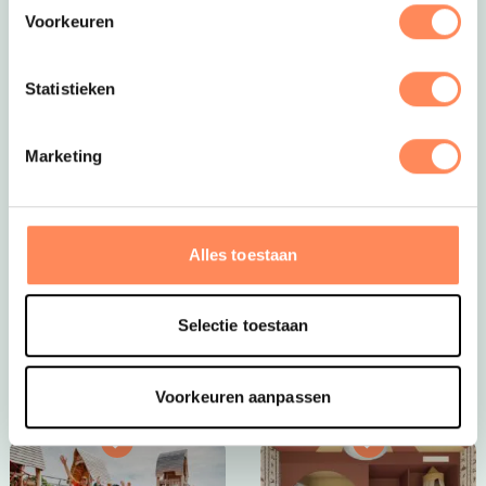
Voorkeuren
Statistieken
Marketing
Dít is vakantie op z’n mooist!
Bij Camping Huttopia De Roos spelen kinderen
eindeloos in de natuur, bouwen ze hutten, spetteren ze
Alles toestaan
in de Vecht en beleven ze elke dag een nieuw
avontuur. Een paradijs voor jonge ontdekkers én een
plek waar ouders helemaal tot rust komen.
Selectie toestaan
Bekijk Huttopia de Roos
Voorkeuren aanpassen