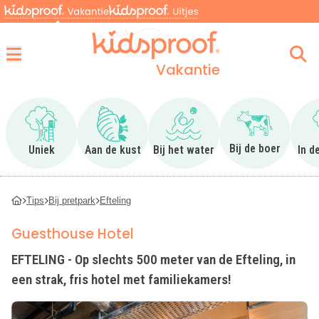
Vakantie
Menu
Ga naar Uniek
Ga naar Aan de kust
Ga naar Bij het water
Ga naar Bij 
Bij de boer
Uniek
Aan de kust
Bij het water
In d
Tips
Bij pretpark
Efteling
Guesthouse Hotel
EFTELING - Op slechts 500 meter van de Efteling, in
een strak, fris hotel met familiekamers!