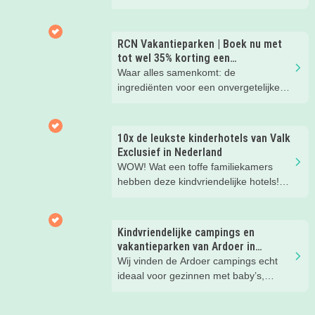
beleef je de leukste avonturen met
kinderen. En tussendoor? Even
ontspannen met een lekkere lunch op
RCN Vakantieparken | Boek nu met
het strand en een duik in zee. Heerlijk!
tot wel 35% korting een
zomervakantie!
Waar alles samenkomt: de
ingrediënten voor een onvergetelijke
gezinsvakantie!
10x de leukste kinderhotels van Valk
Exclusief in Nederland
WOW! Wat een toffe familiekamers
hebben deze kindvriendelijke hotels!
Hier wil je toch meteen eens een
nachtje slapen? Bekijk snel deze 10
kinderhotels van Valk Exclusief en
Kindvriendelijke campings en
boek een heerlijk nachtje weg met je
vakantieparken van Ardoer in
kind(eren).
Nederland
Wij vinden de Ardoer campings echt
ideaal voor gezinnen met baby’s,
peuters en oudere kinderen. Lees hier
waarom!