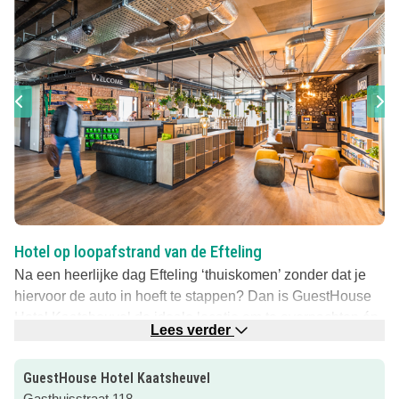
Hotel op loopafstrand van de Efteling
Na een heerlijke dag Efteling ‘thuiskomen’ zonder dat je
hiervoor de auto in hoeft te stappen? Dan is GuestHouse
Hotel Kaatsheuvel de ideale locatie om te overnachten én
Lees verder
het hotel ligt op maar 500m loopafstand van de Efteling.
Een modern en huiselijk hotel waar je jezelf kunt zijn, net
GuestHouse Hotel Kaatsheuvel
zoals thuis!
Gasthuisstraat 118