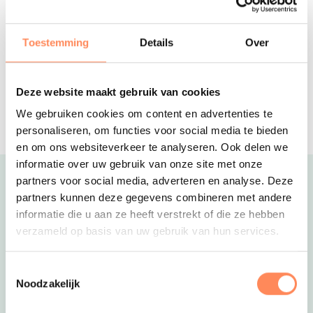
EFTELING EN BEEKSE BERGEN-
Glamping in compleet ingerichte tenten
op de Brabantse boerderij
Toestemming
Details
Over
Ardoer Recreatiepark Kaps
HELLENDOORN EN SLAGHAREN-
Een parkachtige camping in Twente
Deze website maakt gebruik van cookies
met glamping- en
Reserveer
We gebruiken cookies om content en advertenties te
groepsaccommodaties
personaliseren, om functies voor social media te bieden
en om ons websiteverkeer te analyseren. Ook delen we
informatie over uw gebruik van onze site met onze
partners voor social media, adverteren en analyse. Deze
Uitgelicht
partners kunnen deze gegevens combineren met andere
informatie die u aan ze heeft verstrekt of die ze hebben
verzameld op basis van uw gebruik van hun services.
Toestemmingsselectie
Noodzakelijk