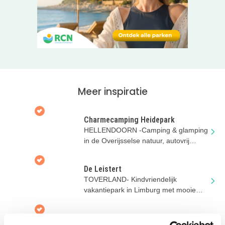
Hotel is een hotel waar je na een dagje weg, jezelf kunt
zijn ‘Net zoals thuis’!
Check beschikbaarheid en prijzen, mét of zonder Efteling
tickets, eenvoudig online.
Meer inspiratie
Charmecamping Heidepark
HELLENDOORN -Camping & glamping
in de Overijsselse natuur, autovrij
terrein, met natuurbad en zwembad
De Leistert
TOVERLAND- Kindvriendelijk
vakantiepark in Limburg met mooie
vakantiehuizen en veel leuke
faciliteiten
De Brabantse Hei