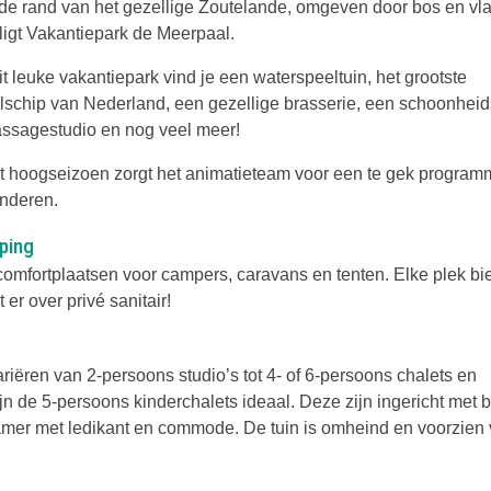
de rand van het gezellige Zoutelande, omgeven door bos en vla
 ligt Vakantiepark de Meerpaal.
t leuke vakantiepark vind je een waterspeeltuin, het grootste
lschip van Nederland, een gezellige brasserie, een schoonhei
ssagestudio en nog veel meer!
et hoogseizoen zorgt het animatieteam voor een te gek program
inderen.
ping
comfortplaatsen voor campers, caravans en tenten. Elke plek bi
 er over privé sanitair!
ëren van 2-persoons studio’s tot 4- of 6-persoons chalets en
jn de 5-persoons kinderchalets ideaal. Deze zijn ingericht met 
mer met ledikant en commode. De tuin is omheind en voorzien