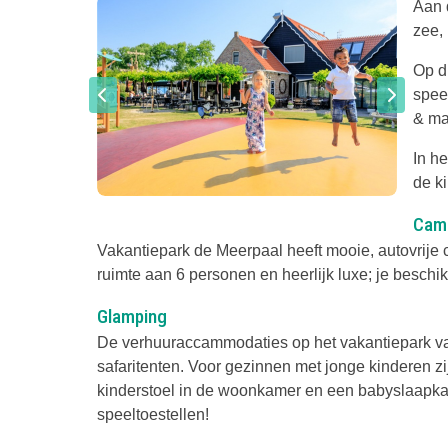
Aan 
zee,
Op di
spee
& ma
In h
de k
Cam
Vakantiepark de Meerpaal heeft mooie, autovrije 
ruimte aan 6 personen en heerlijk luxe; je beschikt
Glamping
De verhuuraccammodaties op het vakantiepark vari
safaritenten. Voor gezinnen met jonge kinderen zi
kinderstoel in de woonkamer en een babyslaapka
speeltoestellen!