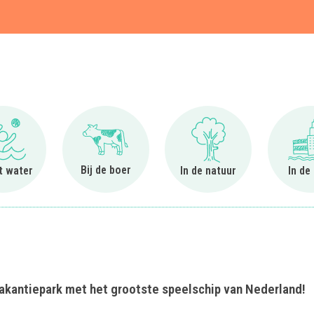
t
Ga naar Bij het water
Ga naar Bij de boer
Ga naar In de natuur
Bij de boer
et water
In de natuur
In de
vakantiepark met het grootste speelschip van Nederland!