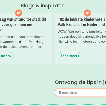
Blogs & inspiratie
ag van strand tot stad: dit
10x de leukste kinderhotels
k voor gezinnen met
Valk Exclusief in Nederland
en!
WOW! Wat een toffe familiekam
hebben deze kindvriendelijke ho
and tot stad, van attractiepark
Hier wil je toch meteen eens ee
derwaterwereld – in Den Haag
nachtje slapen? Bekijk snel dez
je de leukste avonturen met
kinderhotels van Valk Exclusief
en. En tussendoor? Even
 meer
Lees meer
een heerlijk nachtje weg met je
nnen met een lekkere lunch op
kind(eren).
and en een duik in zee. Heerlijk!
l
Ontvang de tips in j