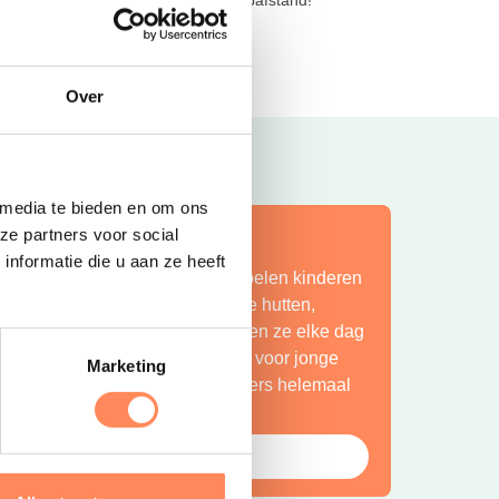
Lees meer
Over
 media te bieden en om ons
ze partners voor social
ít is vakantie op z’n mooist!
nformatie die u aan ze heeft
ij Camping Huttopia De Roos spelen kinderen
indeloos in de natuur, bouwen ze hutten,
petteren ze in de Vecht en beleven ze elke dag
en nieuw avontuur. Een paradijs voor jonge
Marketing
ntdekkers én een plek waar ouders helemaal
ot rust komen.
Bekijk Huttopia de Roos