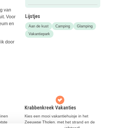
ng van
Lijstjes
it. Voor
seum en
Aan de kust
Camping
Glamping
Vakantiepark
ik door
Krabbenkreek Vakanties
inen
Kies een mooi vakantiehuisje in het
otste
Zeeuwse Tholen, met het strand en de
Oosterschelde op loopafstand!