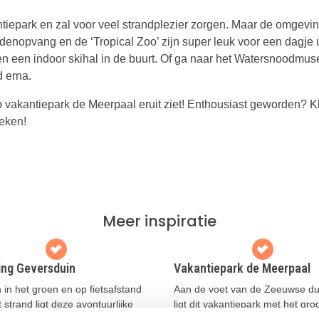
ntiepark en zal voor veel strandplezier zorgen. Maar de omgevi
enopvang en de ‘Tropical Zoo’ zijn super leuk voor een dagje u
en een indoor skihal in de buurt. Of ga naar het Watersnoodmu
d erna.
 vakantiepark de Meerpaal eruit ziet! Enthousiast geworden? Kl
oeken!
Meer inspiratie
ng Geversduin
Vakantiepark de Meerpaal
in het groen en op fietsafstand
Aan de voet van de Zeeuwse du
 strand ligt deze avontuurlijke
ligt dit vakantiepark met het gro
g!
speelschip van Nederland!