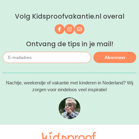
kinderhotels van Valk Exclusief en
boek een heerlijk nachtje weg met je
Volg Kidsproofvakantie.nl overal
kind(eren).
Volg ons op Facebook
Volg ons op Instagram
Mail ons
Ontvang de tips in je mail!
Abonneer
Nachtje, weekendje of vakantie met kinderen in Nederland? Wij
zorgen voor eindeloos veel inspiratie!