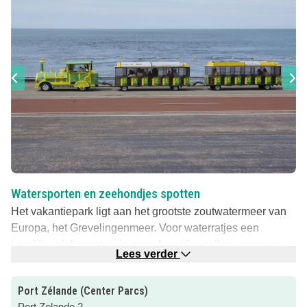
Watersporten en zeehondjes spotten
Het vakantiepark ligt aan het grootste zoutwatermeer van
Europa, het Grevelingenmeer. Voor waterratjes een
heerlijke plek waar zij kunnen
kanoën
,
zeilen
,
varen
en
Lees verder
zélfs
duiken en kitesurfen
!
Aan de andere kant van de dijk begint al de Noordzee.
Port Zélande (Center Parcs)
Daar leven duizenden zeehonden, dus tijdens een dagje
Port Zelande 2