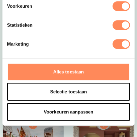
Voorkeuren
Statistieken
Marketing
Dít is vakantie op z’n mooist!
Bij Camping Huttopia De Roos spelen kinderen
eindeloos in de natuur, bouwen ze hutten, spetteren ze
Alles toestaan
in de Vecht en beleven ze elke dag een nieuw
avontuur. Een paradijs voor jonge ontdekkers én een
plek waar ouders helemaal tot rust komen.
Selectie toestaan
Bekijk Huttopia de Roos
Voorkeuren aanpassen