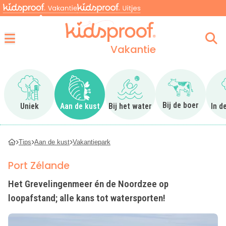
Vakantie
Menu
Ga naar Uniek
Ga naar Aan de kust
Ga naar Bij het water
Ga naar Bij 
Bij de boer
Uniek
Aan de kust
Bij het water
In d
Tips
Aan de kust
Vakantiepark
Port Zélande
Het Grevelingenmeer én de Noordzee op
loopafstand; alle kans tot watersporten!