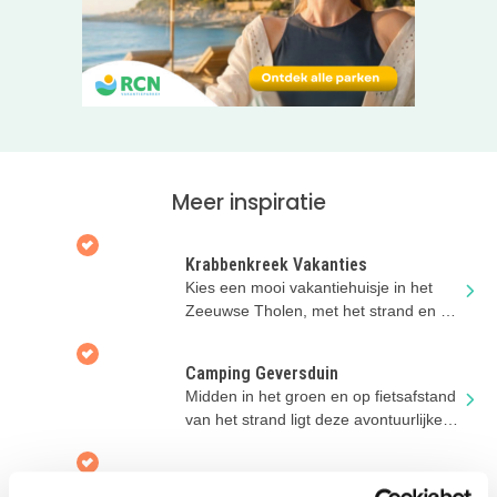
Klik door naar de website van Port Zélande om meer te
lezen over alle gave activiteiten op dit vakantiepark. Check
op de site meteen de beschikbaarheid en plan die leuke
familievakantie!
Meer inspiratie
Krabbenkreek Vakanties
Kies een mooi vakantiehuisje in het
Zeeuwse Tholen, met het strand en de
Oosterschelde op loopafstand!
Camping Geversduin
Midden in het groen en op fietsafstand
van het strand ligt deze avontuurlijke
camping!
Valk Exclusief Hotel Akersloot