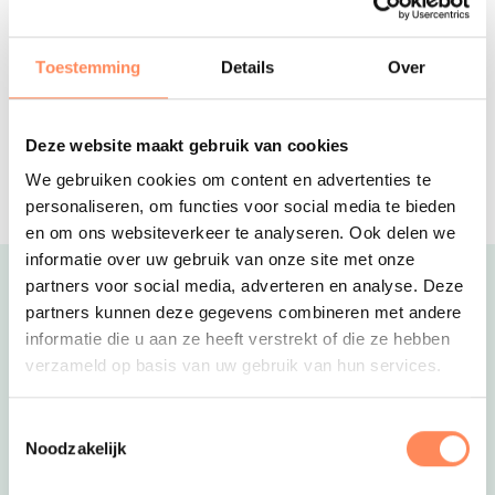
Kids hotel met prachtige familiekamers
en een gewéldige natuurspeeltuin in
Noord-Holland
Toestemming
Details
Over
Vakantiepark de Meerpaal
Aan de voet van de Zeeuwse duinen
ligt dit vakantiepark met het grootste
Deze website maakt gebruik van cookies
speelschip van Nederland!
Reserveer
We gebruiken cookies om content en advertenties te
personaliseren, om functies voor social media te bieden
en om ons websiteverkeer te analyseren. Ook delen we
informatie over uw gebruik van onze site met onze
partners voor social media, adverteren en analyse. Deze
Uitgelicht
partners kunnen deze gegevens combineren met andere
informatie die u aan ze heeft verstrekt of die ze hebben
verzameld op basis van uw gebruik van hun services.
Toestemmingsselectie
Noodzakelijk