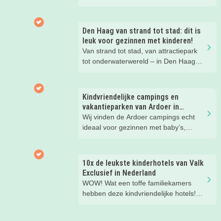
gezinsvakantie!
Den Haag van strand tot stad: dit is
leuk voor gezinnen met kinderen!
Van strand tot stad, van attractiepark
tot onderwaterwereld – in Den Haag
beleef je de leukste avonturen met
kinderen. En tussendoor? Even
ontspannen met een lekkere lunch op
Kindvriendelijke campings en
het strand en een duik in zee. Heerlijk!
vakantieparken van Ardoer in
Nederland
Wij vinden de Ardoer campings echt
ideaal voor gezinnen met baby’s,
peuters en oudere kinderen. Lees hier
waarom!
10x de leukste kinderhotels van Valk
Exclusief in Nederland
WOW! Wat een toffe familiekamers
hebben deze kindvriendelijke hotels!
Hier wil je toch meteen eens een
nachtje slapen? Bekijk snel deze 10