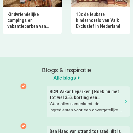
Kindvriendelijke
10x de leukste
campings en
kinderhotels van Valk
vakantieparken van
Exclusief in Nederland
Ardoer in Nederland
Blogs & inspiratie
Alle blogs
RCN Vakantieparken | Boek nu met
tot wel 35% korting een
zomervakantie!
Waar alles samenkomt: de
ingrediënten voor een onvergetelijke
gezinsvakantie!
Den Haag van strand tot stad: dit is