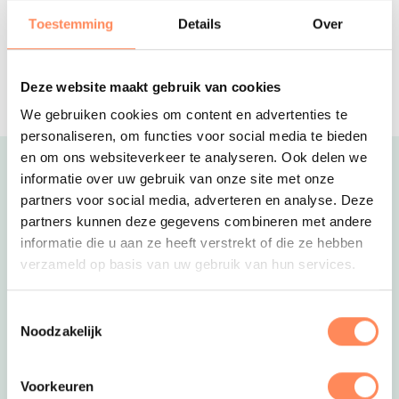
drijvende tiny-houses!
Toestemming
Details
Over
De Bonte Wever
Geweldig all-inclusive hotel in Drenthe.
Met zwembad, restaurants, bowling en
Deze website maakt gebruik van cookies
meer; alles onder 1 dak!
We gebruiken cookies om content en advertenties te
personaliseren, om functies voor social media te bieden
en om ons websiteverkeer te analyseren. Ook delen we
Uitgelicht
informatie over uw gebruik van onze site met onze
partners voor social media, adverteren en analyse. Deze
partners kunnen deze gegevens combineren met andere
informatie die u aan ze heeft verstrekt of die ze hebben
verzameld op basis van uw gebruik van hun services.
Toestemmingsselectie
Noodzakelijk
Voorkeuren