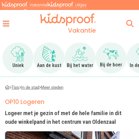
Vakantie
Menu
Ga naar Uniek
Ga naar Aan de kust
Ga naar Bij het water
Ga naar Bij 
Bij de boer
Uniek
Aan de kust
Bij het water
In d
Tips
In de stad
Meer steden
OP10 Logeren
Logeer met je gezin of met de hele familie in dit
oude winkelpand in het centrum van Oldenzaal