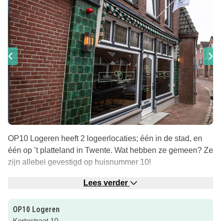
OP10 Logeren heeft 2 logeerlocaties; één in de stad, en
één op ’t platteland in Twente. Wat hebben ze gemeen? Ze
zijn allebei gevestigd op huisnummer 10!
Vakantielodges Delden – Landgoed het Twickel |
Lees verder
2-26
personen
De boerenschuur op het terrein van Dubbelink Havezate is
OP10 Logeren
opgedeeld in vier 4-persoonslodges en één 10-
Kortestraat 10