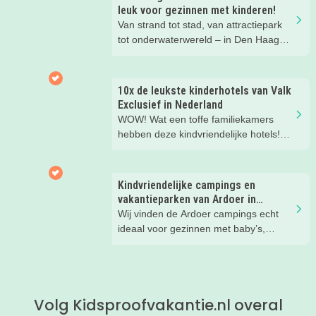
leuk voor gezinnen met kinderen!
Van strand tot stad, van attractiepark
tot onderwaterwereld – in Den Haag
beleef je de leukste avonturen met
kinderen. En tussendoor? Even
ontspannen met een lekkere lunch op
10x de leukste kinderhotels van Valk
het strand en een duik in zee. Heerlijk!
Exclusief in Nederland
WOW! Wat een toffe familiekamers
hebben deze kindvriendelijke hotels!
Hier wil je toch meteen eens een
nachtje slapen? Bekijk snel deze 10
kinderhotels van Valk Exclusief en
Kindvriendelijke campings en
boek een heerlijk nachtje weg met je
vakantieparken van Ardoer in
kind(eren).
Nederland
Wij vinden de Ardoer campings echt
ideaal voor gezinnen met baby’s,
peuters en oudere kinderen. Lees hier
waarom!
Volg Kidsproofvakantie.nl overal