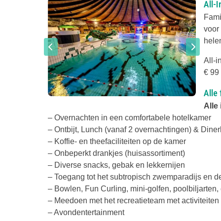
All-
Fami
voor 
helem
All-
€ 99 
Alle
Alle
– Overnachten in een comfortabele hotelkamer
– Ontbijt, Lunch (vanaf 2 overnachtingen) & Diner
– Koffie- en theefaciliteiten op de kamer
– Onbeperkt drankjes (huisassortiment)
– Diverse snacks, gebak en lekkernijen
– Toegang tot het subtropisch zwemparadijs en de
– Bowlen, Fun Curling, mini-golfen, poolbiljarten
– Meedoen met het recreatieteam met activiteiten
– Avondentertainment