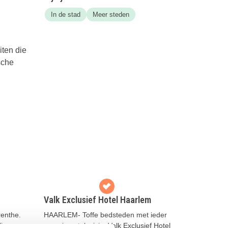
In de stad
Meer steden
iten die
sche
Valk Exclusief Hotel Haarlem
renthe.
HAARLEM- Toffe bedsteden met ieder
ling en
een eigen televisie; Valk Exclusief Hotel