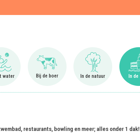
t
Ga naar Bij het water
Ga naar Bij de boer
Ga naar In de natuur
Bij de boer
et water
In de natuur
In de
 zwembad, restaurants, bowling en meer; alles onder 1 dak!