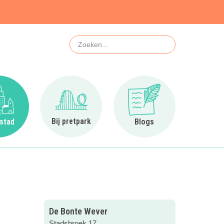
Zoeken
Ga naar In de stad
Ga naar Bij pretpark
Ga naar Blogs
Bij pretpark
 stad
Blogs
De Bonte Wever
Stadsbroek 17