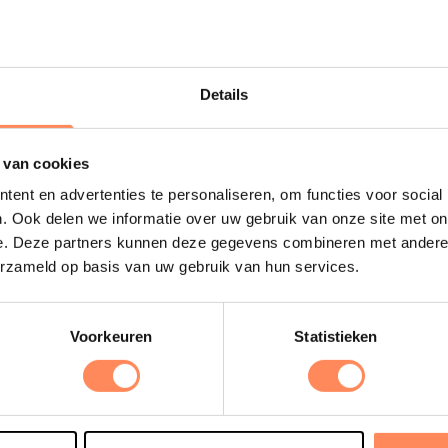
de tiny-houses!
meer; alles onder 1 dak!
 meer
Lees meer
Details
Uitgelicht
 van cookies
ent en advertenties te personaliseren, om functies voor social
. Ook delen we informatie over uw gebruik van onze site met on
D
e. Deze partners kunnen deze gegevens combineren met andere i
B
erzameld op basis van uw gebruik van hun services.
e
s
Voorkeuren
Statistieken
e
o
t