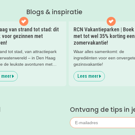
Blogs & inspiratie
ag van strand tot stad: dit
RCN Vakantieparken | Boek
k voor gezinnen met
met tot wel 35% korting een
en!
zomervakantie!
and tot stad, van attractiepark
Waar alles samenkomt: de
derwaterwereld – in Den Haag
ingrediënten voor een onvergete
je de leukste avonturen met
gezinsvakantie!
en. En tussendoor? Even
 meer
Lees meer
nnen met een lekkere lunch op
and en een duik in zee. Heerlijk!
l
Ontvang de tips in j