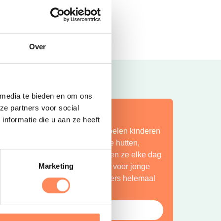
Haarlem heeft het!
Lees meer
Over
 media te bieden en om ons
ze partners voor social
ít is vakantie op z’n mooist!
nformatie die u aan ze heeft
ij Camping Huttopia De Roos spelen kinderen
indeloos in de natuur, bouwen ze hutten,
petteren ze in de Vecht en beleven ze elke dag
Marketing
en nieuw avontuur. Een paradijs voor jonge
ntdekkers én een plek waar ouders helemaal
ot rust komen.
Bekijk Huttopia de Roos