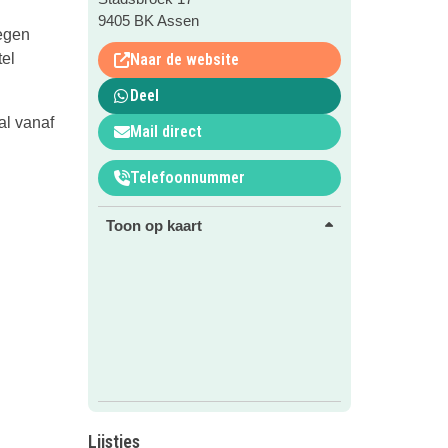
9405 BK Assen
legen
tel
Naar de website
Deel
al vanaf
Mail direct
Telefoonnummer
Toon op kaart
Lijstjes