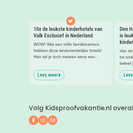
10x de leukste kinderhotels van
Den Ha
Valk Exclusief in Nederland
is leu
kinder
WOW! Wat een toffe familiekamers
hebben deze kindvriendelijke hotels!
Van str
Hier wil je toch meteen eens een
tot on
nachtje slapen? Bekijk snel deze 10
beleef 
kinderhotels van Valk Exclusief en boek
kinder
Lees meer
Lees
een heerlijk nachtje weg met je
ontspa
kind(eren).
het str
Volg Kidsproofvakantie.nl overa
Volg ons op Facebook
Volg ons op Instagram
Mail ons