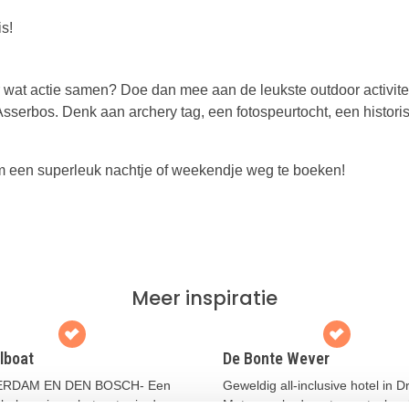
is!
oor wat actie samen? Doe dan mee aan de leukste outdoor activite
 Asserbos. Denk aan archery tag, een fotospeurtocht, een histori
m een superleuk nachtje of weekendje weg te boeken!
Meer inspiratie
lboat
De Bonte Wever
RDAM EN DEN BOSCH- Een
Geweldig all-inclusive hotel in D
belevenis op het water in deze
Met zwembad, restaurants, bow