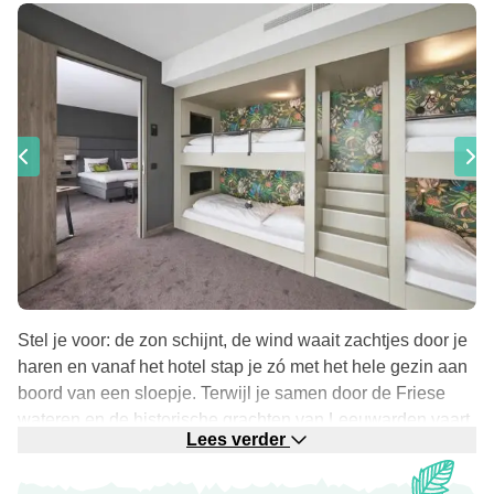
Stel je voor: de zon schijnt, de wind waait zachtjes door je
haren en vanaf het hotel stap je zó met het hele gezin aan
boord van een sloepje. Terwijl je samen door de Friese
wateren en de historische grachten van Leeuwarden vaart,
Lees verder
geniet je van de ultieme vrijheid op het water.
Na een dag vol waterpret en ontdekkingen leg je de boot