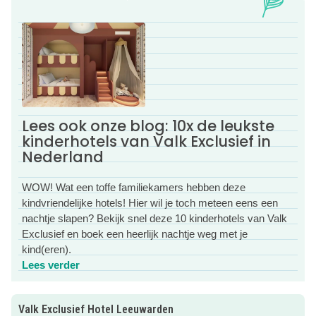
weer aan bij de hotelsteiger en schuif je zo aan voor een
heerlijk diner. Dit is hét startpunt voor een onvergetelijk
Fries avontuur met de kinderen.
Kindvriendelijk overnachten in stijl
Bij Valk Exclusief Hotel Leeuwarden logeer je met het
gezin in kamers waar je direct interieurinspiratie van krijgt.
Lees ook onze blog: 10x de leukste
Het hotel beschikt over
waanzinnig mooie familiekamers
.
kinderhotels van Valk Exclusief in
Naast het hotel ligt een monumentale boerderij waarin
Nederland
appartementen
voor 2, 4 of 6 personen zijn gemaakt.
Perfect voor een
langere vakantie
in Friesland!
WOW! Wat een toffe familiekamers hebben deze
kindvriendelijke hotels! Hier wil je toch meteen eens een
Wat maakt Valk Exclusief Hotel Leeuwarden kidsproof?
nachtje slapen? Bekijk snel deze 10 kinderhotels van Valk
✓ Gezellige boerderijwoningen voor 4 of 6 personen
Exclusief en boek een heerlijk nachtje weg met je
✓ Familiekamers voor 4 of 6 personen
kind(eren).
✓ Sloepverhuur
Lees verder
Lees verder
✓ Speciaal kindermenu & live-cooking met kinderbuffet in
het weekend. Met kinderbioscoop en leuke activiteiten
Valk Exclusief Hotel Leeuwarden
voor de kinderen.