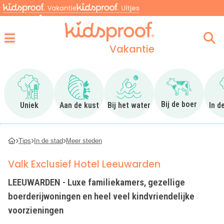
Vakantie
Menu
Ga naar Uniek
Ga naar Aan de kust
Ga naar Bij het water
Ga naar Bij 
Bij de boer
Uniek
Aan de kust
Bij het water
In d
Tips
In de stad
Meer steden
Valk Exclusief Hotel Leeuwarden
LEEUWARDEN - Luxe familiekamers, gezellige
boerderijwoningen en heel veel kindvriendelijke
voorzieningen