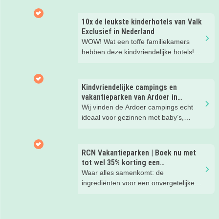
kinderen. En tussendoor? Even
ontspannen met een lekkere lunch op
10x de leukste kinderhotels van Valk
het strand en een duik in zee. Heerlijk!
Exclusief in Nederland
WOW! Wat een toffe familiekamers
hebben deze kindvriendelijke hotels!
Hier wil je toch meteen eens een
nachtje slapen? Bekijk snel deze 10
kinderhotels van Valk Exclusief en
Kindvriendelijke campings en
boek een heerlijk nachtje weg met je
vakantieparken van Ardoer in
kind(eren).
Nederland
Wij vinden de Ardoer campings echt
ideaal voor gezinnen met baby’s,
peuters en oudere kinderen. Lees hier
waarom!
RCN Vakantieparken | Boek nu met
tot wel 35% korting een
zomervakantie!
Waar alles samenkomt: de
ingrediënten voor een onvergetelijke
gezinsvakantie!