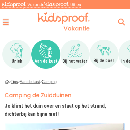
Vakantie
Menu
Ga naar Uniek
Ga naar Aan de kust
Ga naar Bij het water
Ga naar Bij 
Bij de boer
Uniek
Aan de kust
Bij het water
In d
Tips
Aan de kust
Camping
Camping de Zuidduinen
Je klimt het duin over en staat op het strand,
dichterbij kan bijna niet!