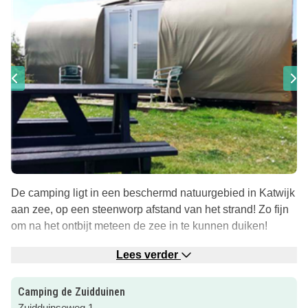
De camping ligt in een beschermd natuurgebied in Katwijk
aan zee, op een steenworp afstand van het strand! Zo fijn
om na het ontbijt meteen de zee in te kunnen duiken!
Kinderen zullen het hier geweldig hebben, want ook als ze
Lees verder
even niet op het strand willen spelen is er genoeg te doen.
Er is een speeltuin, een jeu de boulebaan en een
Camping de Zuidduinen
tafeltennistafel. Op de ‘Friesche wei’, een veld naast de
Zuidduinseweg 1