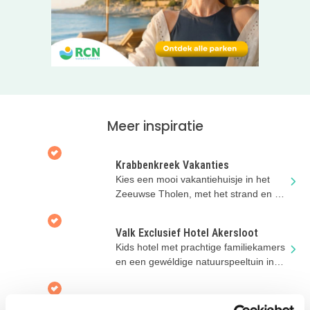
personen.
Lees meer over de camping en de omgeving op de
website, klik door via de roze website button!
Volg ons ook op Instagram
voor de leukste vakantie- inspiratie!
Meer inspiratie
Krabbenkreek Vakanties
Kies een mooi vakantiehuisje in het
Zeeuwse Tholen, met het strand en de
Oosterschelde op loopafstand!
Valk Exclusief Hotel Akersloot
Kids hotel met prachtige familiekamers
en een gewéldige natuurspeeltuin in
Noord-Holland
Camping Geversduin