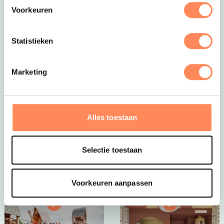
Voorkeuren
Statistieken
Marketing
Dít is vakantie op z’n mooist!
Bij Camping Huttopia De Roos spelen kinderen
eindeloos in de natuur, bouwen ze hutten, spetteren ze
Alles toestaan
in de Vecht en beleven ze elke dag een nieuw
avontuur. Een paradijs voor jonge ontdekkers én een
plek waar ouders helemaal tot rust komen.
Selectie toestaan
Bekijk Huttopia de Roos
Voorkeuren aanpassen