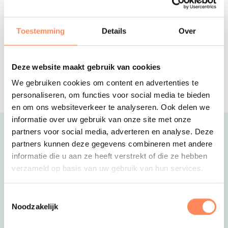
Midden in het groen en op fietsafstand
van het strand ligt deze avontuurlijke
camping!
Toestemming
Details
Over
Vakantiepark de Meerpaal
Aan de voet van de Zeeuwse duinen
ligt dit vakantiepark met het grootste
Deze website maakt gebruik van cookies
speelschip van Nederland!
Reserveer
We gebruiken cookies om content en advertenties te
personaliseren, om functies voor social media te bieden
en om ons websiteverkeer te analyseren. Ook delen we
informatie over uw gebruik van onze site met onze
partners voor social media, adverteren en analyse. Deze
Uitgelicht
partners kunnen deze gegevens combineren met andere
informatie die u aan ze heeft verstrekt of die ze hebben
verzameld op basis van uw gebruik van hun services.
Toestemmingsselectie
Noodzakelijk