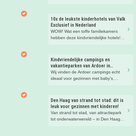
gezinsvakantie!
10x de leukste kinderhotels van Valk
Exclusief in Nederland
WOW! Wat een toffe familiekamers
hebben deze kindvriendelijke hotels!
Hier wil je toch meteen eens een
nachtje slapen? Bekijk snel deze 10
kinderhotels van Valk Exclusief en
Kindvriendelijke campings en
boek een heerlijk nachtje weg met je
vakantieparken van Ardoer in
kind(eren).
Nederland
Wij vinden de Ardoer campings echt
ideaal voor gezinnen met baby’s,
peuters en oudere kinderen. Lees hier
waarom!
Den Haag van strand tot stad: dit is
leuk voor gezinnen met kinderen!
Van strand tot stad, van attractiepark
tot onderwaterwereld – in Den Haag
beleef je de leukste avonturen met
kinderen. En tussendoor? Even