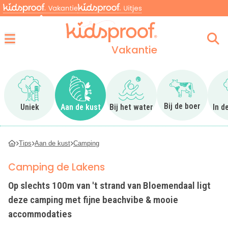
Vakantie
Menu
Ga naar Uniek
Ga naar Aan de kust
Ga naar Bij het water
Ga naar Bij 
Bij de boer
Uniek
Aan de kust
Bij het water
In d
Tips
Aan de kust
Camping
Camping de Lakens
Op slechts 100m van 't strand van Bloemendaal ligt
deze camping met fijne beachvibe & mooie
accommodaties