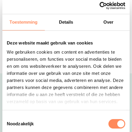
strandafval de mooiste kunstwerken of ga korren op het
Valk Exclusief Hotel Akersloot
strand. In de weekenden en tijdens vakantie dagelijks
Kids hotel met prachtige familiekamers
staan Zep en het recreatieteam klaar voor actie!
en een gewéldige natuurspeeltuin in
Toestemming
Details
Over
Noord-Holland
Ervaar ook die heerlijke beachvibe tijdens jullie vakantie;
Vakantiepark de Meerpaal
klik door naar de website van de Lakens om je verblijf te
Aan de voet van de Zeeuwse duinen
boeken!
Deze website maakt gebruik van cookies
ligt dit vakantiepark met het grootste
speelschip van Nederland!
We gebruiken cookies om content en advertenties te
Reserveer
personaliseren, om functies voor social media te bieden
en om ons websiteverkeer te analyseren. Ook delen we
informatie over uw gebruik van onze site met onze
partners voor social media, adverteren en analyse. Deze
Uitgelicht
partners kunnen deze gegevens combineren met andere
informatie die u aan ze heeft verstrekt of die ze hebben
verzameld op basis van uw gebruik van hun services.
Toestemmingsselectie
Noodzakelijk