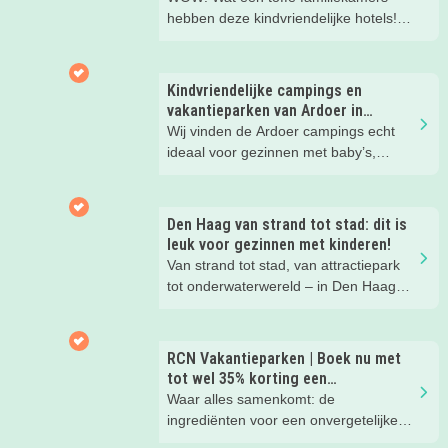
hebben deze kindvriendelijke hotels!
Hier wil je toch meteen eens een
nachtje slapen? Bekijk snel deze 10
kinderhotels van Valk Exclusief en
Kindvriendelijke campings en
boek een heerlijk nachtje weg met je
vakantieparken van Ardoer in
kind(eren).
Nederland
Wij vinden de Ardoer campings echt
ideaal voor gezinnen met baby’s,
peuters en oudere kinderen. Lees hier
waarom!
Den Haag van strand tot stad: dit is
leuk voor gezinnen met kinderen!
Van strand tot stad, van attractiepark
tot onderwaterwereld – in Den Haag
beleef je de leukste avonturen met
kinderen. En tussendoor? Even
ontspannen met een lekkere lunch op
RCN Vakantieparken | Boek nu met
het strand en een duik in zee. Heerlijk!
tot wel 35% korting een
zomervakantie!
Waar alles samenkomt: de
ingrediënten voor een onvergetelijke
gezinsvakantie!