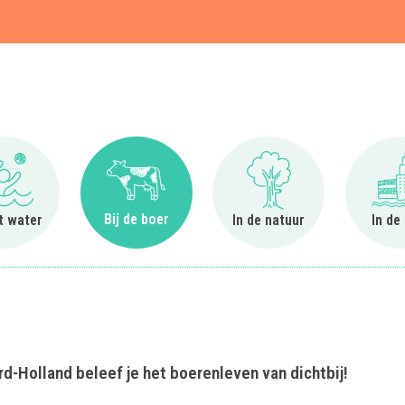
t
Ga naar Bij het water
Ga naar Bij de boer
Ga naar In de natuur
Bij de boer
et water
In de natuur
In de
d-Holland beleef je het boerenleven van dichtbij!