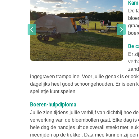
Kamp
De f
bloe
graa
boer
De c
Er z
verh
zand
ingegraven trampoline. Voor jullie genak is er o
dagelijks heel goed schoongehouden. Er is een k
spelletje kunt spelen.
Boeren-hulpdiploma
Jullie zien tijdens jullie verblijf van dichtbij h
verwerking van de bloembollen gaat. Elke dag is e
hele dag de handjes uit de overall steekt met leu
meerijden op de trekker. Daarmee kunnen zij een 