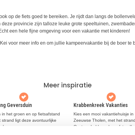
ook op de fiets goed te bereiken. Je rijdt dan langs de bollenvel
 deze provincie zijn talloze leuke grote speeltuinen, zwembade
 Echt een hele fijne omgeving voor een vakantie met kinderen!
ei voor meer info en om jullie kampeervakantie bij de boer te 
Meer inspiratie
ng Geversduin
Krabbenkreek Vakanties
in het groen en op fietsafstand
Kies een mooi vakantiehuisje in 
 strand ligt deze avontuurlijke
Zeeuwse Tholen, met het stran
g!
Oosterschelde op loopafstand!