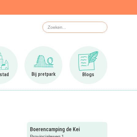
Zoeken
Ga naar In de stad
Ga naar Bij pretpark
Ga naar Blogs
Bij pretpark
 stad
Blogs
Boerencamping de Kei
Provincialeweg 1