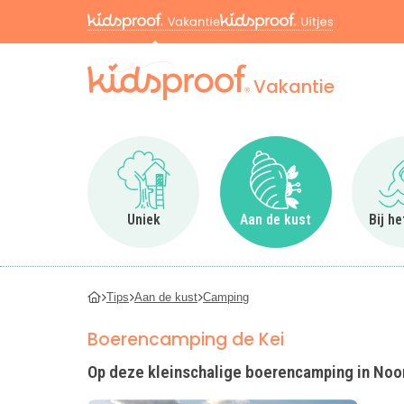
Vakantie
Ga naar Uniek
Ga naar Aan de kus
Uniek
Aan de kust
Bij h
Tips
Aan de kust
Camping
Boerencamping de Kei
Op deze kleinschalige boerencamping in Noor