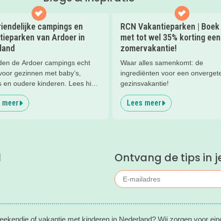
riendelijke campings en
RCN Vakantieparken | Boek
tieparken van Ardoer in
met tot wel 35% korting een
land
zomervakantie!
nden de Ardoer campings echt
Waar alles samenkomt: de
 voor gezinnen met baby’s,
ingrediënten voor een onvergete
s en oudere kinderen. Lees hier
gezinsvakantie!
m!
 meer
Lees meer
l
Ontvang de tips in j
eekendje of vakantie met kinderen in Nederland? Wij zorgen voor ein