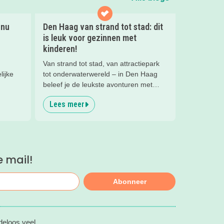
 nu
Den Haag van strand tot stad: dit
is leuk voor gezinnen met
kinderen!
Van strand tot stad, van attractiepark
lijke
tot onderwaterwereld – in Den Haag
beleef je de leukste avonturen met
kinderen. En tussendoor? Even
Lees meer
ontspannen met een lekkere lunch op
het strand en een duik in zee. Heerlijk!
e mail!
Abonneer
deloos veel