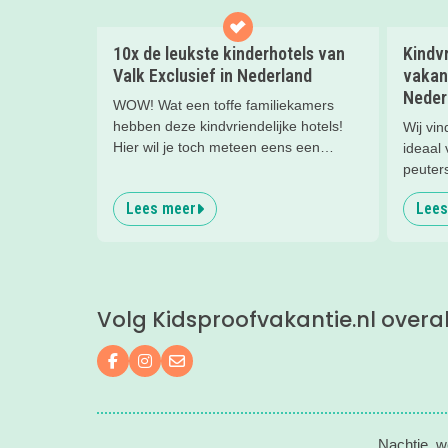
10x de leukste kinderhotels van
Kindv
Valk Exclusief in Nederland
vakan
Neder
WOW! Wat een toffe familiekamers
hebben deze kindvriendelijke hotels!
Wij vi
Hier wil je toch meteen eens een
ideaal
nachtje slapen? Bekijk snel deze 10
peuter
kinderhotels van Valk Exclusief en boek
waaro
Lees meer
Lees
een heerlijk nachtje weg met je
kind(eren).
Volg Kidsproofvakantie.nl overa
Volg ons op Facebook
Volg ons op Instagram
Mail ons
Nachtje, w