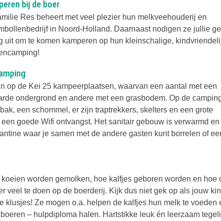
eren bij de boer
amilie Res beheert met veel plezier hun melkveehouderij en
mbollenbedrijf in Noord-Holland. Daarnaast nodigen ze jullie ge
g uit om te komen kamperen op hun kleinschalige, kindvriendeli
encamping!
amping
ijn op de Kei 25 kampeerplaatsen, waarvan een aantal met een
arde ondergrond en andere met een grasbodem. Op de camping
bak, een schommel, er zijn traptrekkers, skelters en een grote
ok een goede Wifi ontvangst. Het sanitair gebouw is verwarmd en
antine waar je samen met de andere gasten kunt borrelen of ee
oe de koeien worden gemolken, hoe kalfjes geboren worden en hoe 
r veel te doen op de boerderij. Kijk dus niet gek op als jouw ki
ke klusjes! Ze mogen o.a. helpen de kalfjes hun melk te voeden 
boeren – hulpdiploma halen. Hartstikke leuk én leerzaam tegeli