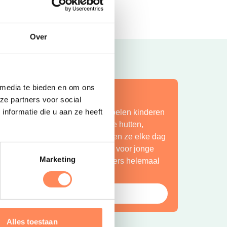
Lees meer
Over
 media te bieden en om ons
ít is vakantie op z’n mooist!
ze partners voor social
nformatie die u aan ze heeft
ij Camping Huttopia De Roos spelen kinderen
indeloos in de natuur, bouwen ze hutten,
petteren ze in de Vecht en beleven ze elke dag
en nieuw avontuur. Een paradijs voor jonge
Marketing
ntdekkers én een plek waar ouders helemaal
ot rust komen.
Bekijk Huttopia de Roos
Alles toestaan