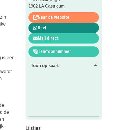
1902 LA Castricum
zin
Naar de website
jke
Deel
Mail direct
Telefoonnummer
 is een
Toon op kaart
 wordt
n
de
nd de
en
jk!
Lijstjes