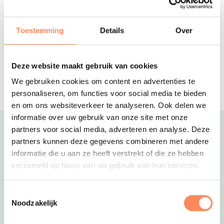
Krabbenkreek Vakanties
Kies een mooi vakantiehuisje in het
Zeeuwse Tholen, met het strand en de
Toestemming
Details
Over
Oosterschelde op loopafstand!
Valk Exclusief Hotel Akersloot
Deze website maakt gebruik van cookies
Kids hotel met prachtige familiekamers
en een gewéldige natuurspeeltuin in
We gebruiken cookies om content en advertenties te
Noord-Holland
personaliseren, om functies voor social media te bieden
en om ons websiteverkeer te analyseren. Ook delen we
informatie over uw gebruik van onze site met onze
partners voor social media, adverteren en analyse. Deze
Uitgelicht
partners kunnen deze gegevens combineren met andere
informatie die u aan ze heeft verstrekt of die ze hebben
verzameld op basis van uw gebruik van hun services.
Toestemmingsselectie
Noodzakelijk