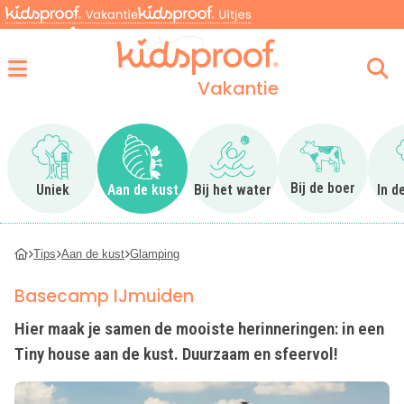
Vakantie
Menu
Ga naar Uniek
Ga naar Aan de kust
Ga naar Bij het water
Ga naar Bij 
Bij de boer
Uniek
Aan de kust
Bij het water
In d
Tips
Aan de kust
Glamping
Basecamp IJmuiden
Hier maak je samen de mooiste herinneringen: in een
Tiny house aan de kust. Duurzaam en sfeervol!