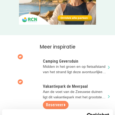
Amsterdam zijn dichtbij voor een cultureel uitstapje of een
dagje dierentuin.
Terug bij jullie huisje eten jullie samen op het terras, met
de zon die langzaam in zee zakt. Dat zijn van die
momenten die je bijblijven, toch?
Klinkt dit als jullie ideale kustvakantie? Klik op de roze
Meer inspiratie
button en ontdek zelf Basecamp IJmuiden.
Camping Geversduin
Midden in het groen en op fietsafstand
van het strand ligt deze avontuurlijke
camping!
Vakantiepark de Meerpaal
Aan de voet van de Zeeuwse duinen
ligt dit vakantiepark met het grootste
speelschip van Nederland!
Reserveer