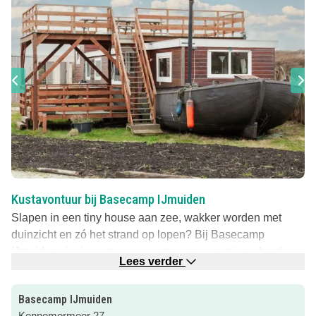
Kustavontuur bij Basecamp IJmuiden
Slapen in een tiny house aan zee, wakker worden met
duinzicht en zó het strand op lopen? Bij Basecamp
IJmuiden vier je samen een ontspannen gezinsvakantie
Lees verder
midden in de natuur, met Amsterdam heel dichtbij.
Duurzaam eco-resort aan zee
Basecamp IJmuiden
Kennemermeer 27