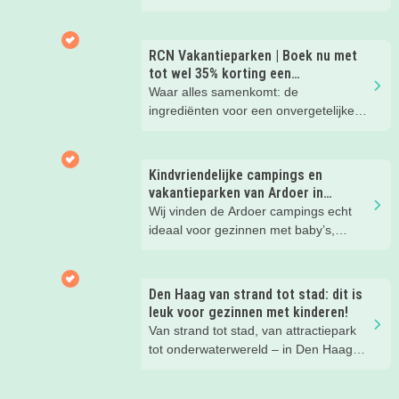
Hier wil je toch meteen eens een
nachtje slapen? Bekijk snel deze 10
kinderhotels van Valk Exclusief en
RCN Vakantieparken | Boek nu met
boek een heerlijk nachtje weg met je
tot wel 35% korting een
kind(eren).
zomervakantie!
Waar alles samenkomt: de
ingrediënten voor een onvergetelijke
gezinsvakantie!
Kindvriendelijke campings en
vakantieparken van Ardoer in
Nederland
Wij vinden de Ardoer campings echt
ideaal voor gezinnen met baby’s,
peuters en oudere kinderen. Lees hier
waarom!
Den Haag van strand tot stad: dit is
leuk voor gezinnen met kinderen!
Van strand tot stad, van attractiepark
tot onderwaterwereld – in Den Haag
beleef je de leukste avonturen met
kinderen. En tussendoor? Even