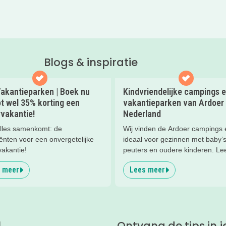
Blogs & inspiratie
akantieparken | Boek nu
Kindvriendelijke campings 
t wel 35% korting een
vakantieparken van Ardoer 
vakantie!
Nederland
lles samenkomt: de
Wij vinden de Ardoer campings 
ënten voor een onvergetelijke
ideaal voor gezinnen met baby’s
vakantie!
peuters en oudere kinderen. Lee
waarom!
 meer
Lees meer
l
Ontvang de tips in j