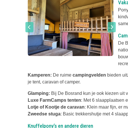
Vaka
Pony
kind
sam
Camp
De B
nati
bouw
recr
Kamperen:
De ruime
campingvelden
bieden uitz
je tent, caravan of camper.
Glamping:
Bij De Bosrand kun je ook kiezen uit
Luxe FarmCamps tenten
: Met 6 slaapplaatsen e
Lotje of Kootje de caravan
: Klein maar fijn, er
Zweedse stuga
: Basic trekkershutje met 4 slaap
Knuffelpony’s en andere dieren