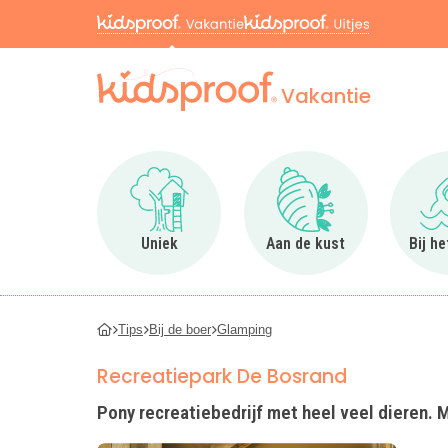
Vakantie
Ga naar Uniek
Ga naar Aan de kus
Uniek
Aan de kust
Bij h
Tips
Bij de boer
Glamping
Recreatiepark De Bosrand
Pony recreatiebedrijf met heel veel dieren