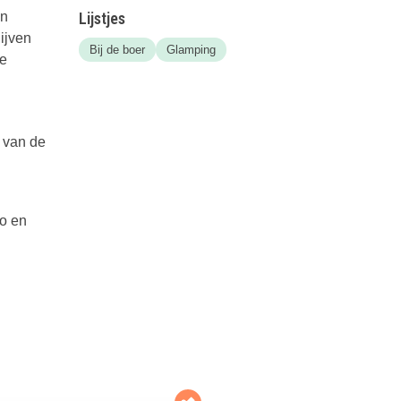
en
Lijstjes
ijven
Bij de boer
Glamping
je
n van de
fo en