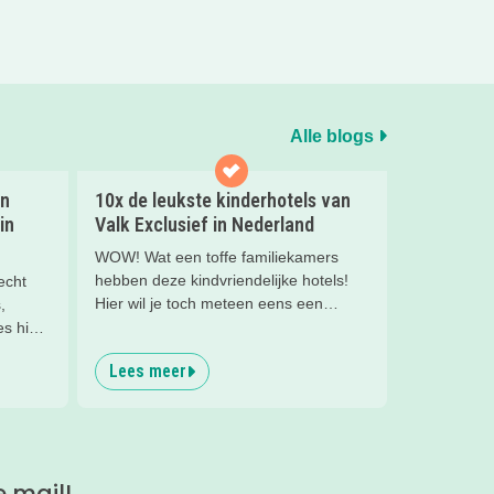
Alle blogs
en
10x de leukste kinderhotels van
in
Valk Exclusief in Nederland
WOW! Wat een toffe familiekamers
hebben deze kindvriendelijke hotels!
echt
Hier wil je toch meteen eens een
,
nachtje slapen? Bekijk snel deze 10
s hier
kinderhotels van Valk Exclusief en boek
Lees meer
een heerlijk nachtje weg met je
kind(eren).
e mail!