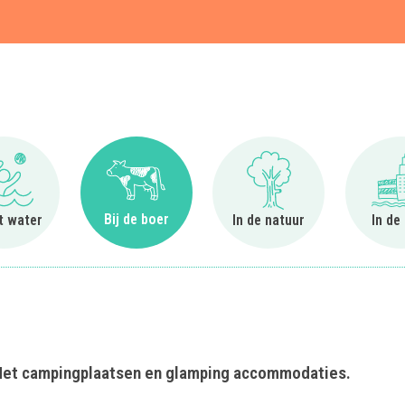
t
Ga naar Bij het water
Ga naar Bij de boer
Ga naar In de natuur
Bij de boer
et water
In de natuur
In de
. Met campingplaatsen en glamping accommodaties.