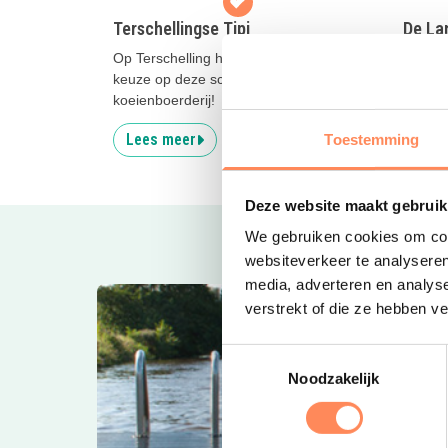
Terschellingse Tipi
De La
Op Terschelling huur je een tent naar
Jij ben
keuze op deze schapen- en
vakant
koeienboerderij!
glampi
Lees meer
Lees
Toestemming
Deze website maakt gebruik
We gebruiken cookies om cont
websiteverkeer te analyseren
media, adverteren en analys
verstrekt of die ze hebben v
Toestemmingsselectie
Noodzakelijk