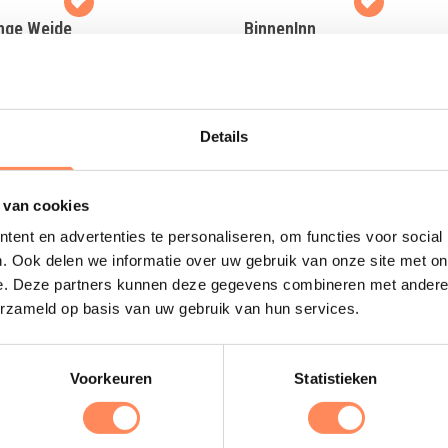
nge Weide
BinnenInn
t hulp boer- of boerin tijdens je
Met het gezin, met de familie of
ie op deze Drentse boeren
grote vriendengroep naar Friesl
ng!
Details
 meer
Lees meer
 van cookies
ent en advertenties te personaliseren, om functies voor social
Uitgelicht
. Ook delen we informatie over uw gebruik van onze site met on
e. Deze partners kunnen deze gegevens combineren met andere i
erzameld op basis van uw gebruik van hun services.
D
B
e
Voorkeuren
Statistieken
s
e
o