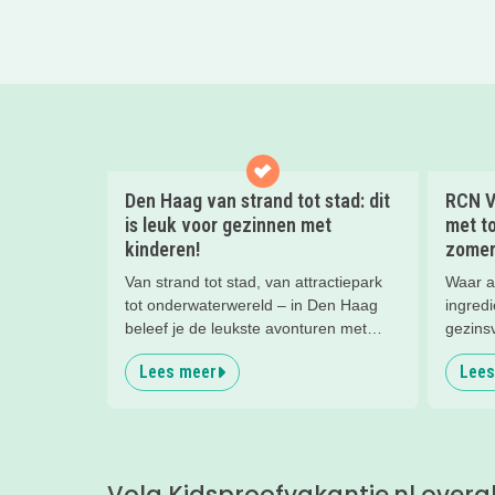
Den Haag van strand tot stad: dit
RCN V
is leuk voor gezinnen met
met to
kinderen!
zomer
Van strand tot stad, van attractiepark
Waar a
tot onderwaterwereld – in Den Haag
ingredi
beleef je de leukste avonturen met
gezins
kinderen. En tussendoor? Even
Lees meer
Lees
ontspannen met een lekkere lunch op
het strand en een duik in zee. Heerlijk!
Volg Kidsproofvakantie.nl overa