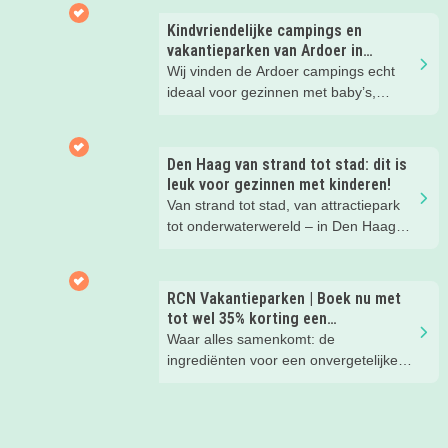
nachtje slapen? Bekijk snel deze 10
kinderhotels van Valk Exclusief en
Kindvriendelijke campings en
boek een heerlijk nachtje weg met je
vakantieparken van Ardoer in
kind(eren).
Nederland
Wij vinden de Ardoer campings echt
ideaal voor gezinnen met baby’s,
peuters en oudere kinderen. Lees hier
waarom!
Den Haag van strand tot stad: dit is
leuk voor gezinnen met kinderen!
Van strand tot stad, van attractiepark
tot onderwaterwereld – in Den Haag
beleef je de leukste avonturen met
kinderen. En tussendoor? Even
ontspannen met een lekkere lunch op
RCN Vakantieparken | Boek nu met
het strand en een duik in zee. Heerlijk!
tot wel 35% korting een
zomervakantie!
Waar alles samenkomt: de
ingrediënten voor een onvergetelijke
gezinsvakantie!