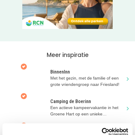
te steken en daarna echt tot rust te komen! Één van de
grondulows is rolstoelvriendelijk.
Ben je klaar om aan de slag te gaan, vies te worden en
vooral veel te genieten? Klik door naar de website en boek
je verblijf!
Tip: Volg jij Kidsproofvakantie.nl al op
Facebook?
Meer inspiratie
BinnenInn
Met het gezin, met de familie of een
grote vriendengroep naar Friesland!
Camping de Boerinn
Een actieve kampeervakantie in het
Groene Hart op een unieke
boerencamping!
Terschellingse Tipi