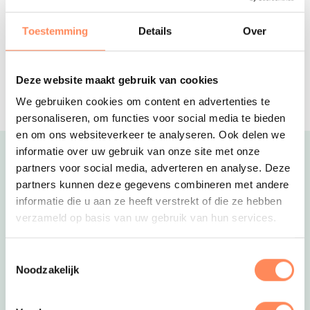
Op Terschelling huur je een tent naar
keuze op deze schapen- en
Toestemming
Details
Over
koeienboerderij!
De Lange Weide
Jij bent hulp boer- of boerin tijdens je
Deze website maakt gebruik van cookies
vakantie op deze Drentse boeren
We gebruiken cookies om content en advertenties te
glamping!
personaliseren, om functies voor social media te bieden
en om ons websiteverkeer te analyseren. Ook delen we
informatie over uw gebruik van onze site met onze
Uitgelicht
partners voor social media, adverteren en analyse. Deze
partners kunnen deze gegevens combineren met andere
informatie die u aan ze heeft verstrekt of die ze hebben
verzameld op basis van uw gebruik van hun services.
Toestemmingsselectie
Noodzakelijk