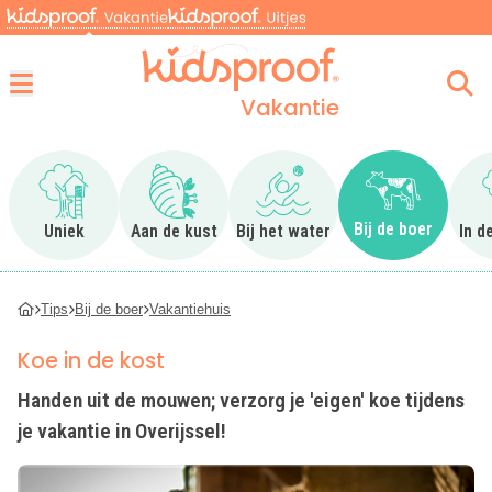
Vakantie
Menu
Ga naar Uniek
Ga naar Aan de kust
Ga naar Bij het water
Ga naar Bij 
Bij de boer
Uniek
Aan de kust
Bij het water
In d
Tips
Bij de boer
Vakantiehuis
Koe in de kost
Handen uit de mouwen; verzorg je 'eigen' koe tijdens
je vakantie in Overijssel!