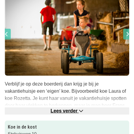
Verblijf je op deze boerderij dan krijg je bij je
vakantiehuisje een ‘eigen’ koe. Bijvoorbeeld koe Laura of
koe Rozetta. Je kunt haar vanuit je vakantiehuisje spotten
door haar vlekken te herkennen, maar je mag boer Frans
Lees verder
of boerenzoon Lenn ook echt meehelpen met het melken
van je eigen koe en de andere koeien.
Koe in de kost
Handen uit de mouwen!
Stokvisweg 10