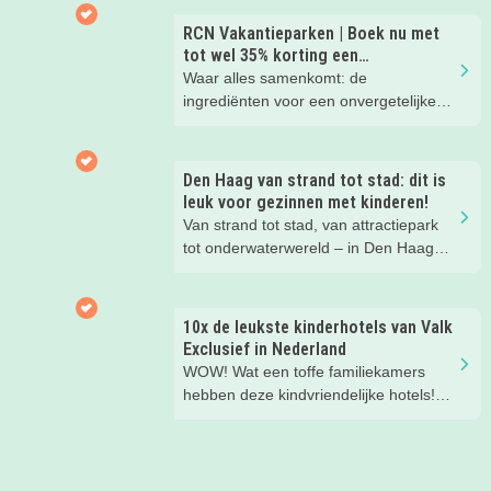
waarom!
RCN Vakantieparken | Boek nu met
tot wel 35% korting een
zomervakantie!
Waar alles samenkomt: de
ingrediënten voor een onvergetelijke
gezinsvakantie!
Den Haag van strand tot stad: dit is
leuk voor gezinnen met kinderen!
Van strand tot stad, van attractiepark
tot onderwaterwereld – in Den Haag
beleef je de leukste avonturen met
kinderen. En tussendoor? Even
ontspannen met een lekkere lunch op
10x de leukste kinderhotels van Valk
het strand en een duik in zee. Heerlijk!
Exclusief in Nederland
WOW! Wat een toffe familiekamers
hebben deze kindvriendelijke hotels!
Hier wil je toch meteen eens een
nachtje slapen? Bekijk snel deze 10
kinderhotels van Valk Exclusief en
boek een heerlijk nachtje weg met je