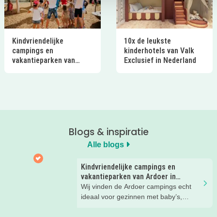
Kindvriendelijke
10x de leukste
campings en
kinderhotels van Valk
vakantieparken van
Exclusief in Nederland
Ardoer in Nederland
Blogs & inspiratie
Alle blogs
Kindvriendelijke campings en
vakantieparken van Ardoer in
Nederland
Wij vinden de Ardoer campings echt
ideaal voor gezinnen met baby’s,
peuters en oudere kinderen. Lees hier