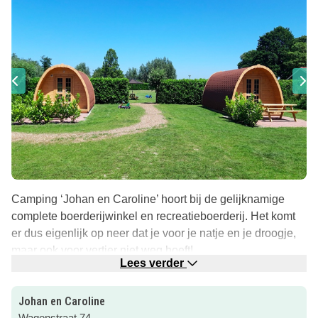
Camping ‘Johan en Caroline’ hoort bij de gelijknamige
complete boerderijwinkel en recreatieboerderij. Het komt
er dus eigenlijk op neer dat je voor je natje en je droogje,
maar ook voor vertier niet weg hoeft!
Lees verder
Kamperen of glamping op de boerderij in Brabant
Op de camping is plek voor 25 tenten, caravans ,
Johan en Caroline
vouwwagens of campers en er is verwarmd sanitair.
Wagenstraat 74