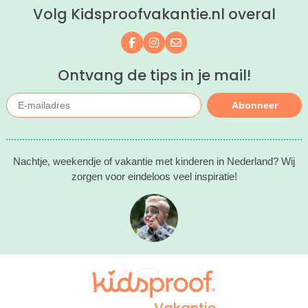
Volg Kidsproofvakantie.nl overal
kind(eren).
Volg ons op Facebook
Volg ons op Instagram
Mail ons
Ontvang de tips in je mail!
Abonneer
Nachtje, weekendje of vakantie met kinderen in Nederland? Wij
zorgen voor eindeloos veel inspiratie!