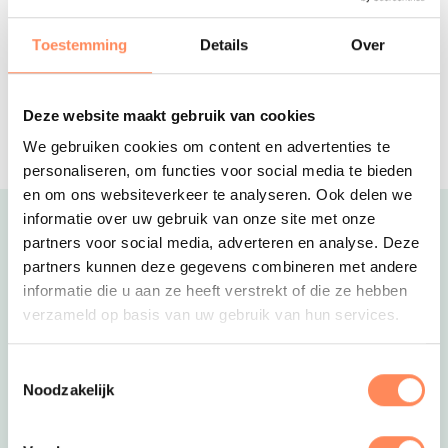
Jij bent hulp boer- of boerin tijdens je
vakantie op deze Drentse boeren
Toestemming
Details
Over
glamping!
Camping de Boerinn
Een actieve kampeervakantie in het
Deze website maakt gebruik van cookies
Groene Hart op een unieke
We gebruiken cookies om content en advertenties te
boerencamping!
personaliseren, om functies voor social media te bieden
en om ons websiteverkeer te analyseren. Ook delen we
informatie over uw gebruik van onze site met onze
Uitgelicht
partners voor social media, adverteren en analyse. Deze
partners kunnen deze gegevens combineren met andere
informatie die u aan ze heeft verstrekt of die ze hebben
verzameld op basis van uw gebruik van hun services.
Toestemmingsselectie
Noodzakelijk