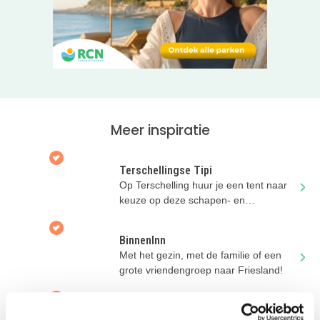
steden, aan Nationaal Park de Biesbosch én je kunt je
kinderen bijna niet blijer maken; de Efteling en de Beekse
Bergen zijn ook niet ver weg!
Reserveer snel je plek op deze gezellige, kleinschalige
camping in Brabant!
Tip: Wil je ook eens een stedentrip plannen met je kids? Kies
één van deze
Meer inspiratie
accommodaties!
Terschellingse Tipi
Op Terschelling huur je een tent naar
keuze op deze schapen- en
koeienboerderij!
BinnenInn
Met het gezin, met de familie of een
grote vriendengroep naar Friesland!
De Lange Weide