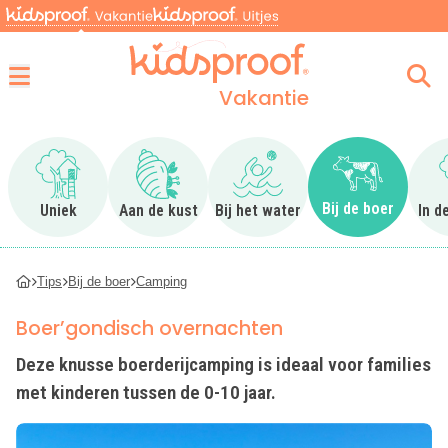
Vakantie
Menu
Ga naar Uniek
Ga naar Aan de kust
Ga naar Bij het water
Ga naar Bij 
Bij de boer
Uniek
Aan de kust
Bij het water
In d
Tips
Bij de boer
Camping
Boer’gondisch overnachten
Deze knusse boerderijcamping is ideaal voor families
met kinderen tussen de 0-10 jaar.