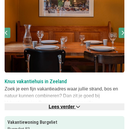
Knus vakantiehuis in Zeeland
Zoek je een fijn vakantieadres waar jullie strand, bos en
natuur kunnen combineren? Dan zit je goed bij
Vakantiewoning Burgvliet 66 in Oostkapelle.
Lees verder
Binnen 15 minuten staan jullie met je voeten in het zand
en vlakbij ligt ook natuurgebied Oranje Zon – een
Vakantiewoning Burgvliet
aanrader voor een wandeling samen met de kinderen.
Burgvliet 83