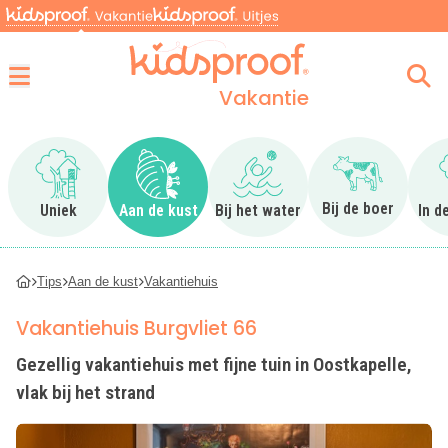
Vakantie
Menu
Ga naar Uniek
Ga naar Aan de kust
Ga naar Bij het water
Ga naar Bij 
Bij de boer
Uniek
Aan de kust
Bij het water
In d
Tips
Aan de kust
Vakantiehuis
Vakantiehuis Burgvliet 66
Gezellig vakantiehuis met fijne tuin in Oostkapelle,
vlak bij het strand