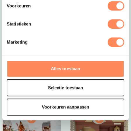
Voorkeuren
Statistieken
Marketing
Dít is vakantie op z’n mooist!
Bij Camping Huttopia De Roos spelen kinderen
eindeloos in de natuur, bouwen ze hutten, spetteren ze
Alles toestaan
in de Vecht en beleven ze elke dag een nieuw
avontuur. Een paradijs voor jonge ontdekkers én een
plek waar ouders helemaal tot rust komen.
Selectie toestaan
Bekijk Huttopia de Roos
Voorkeuren aanpassen