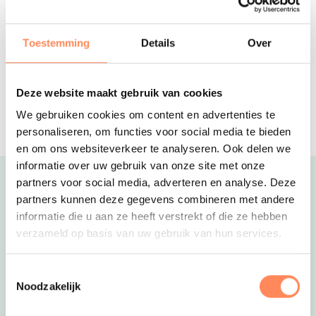
Aan de voet van de Zeeuwse duinen
ligt dit vakantiepark met het grootste
speelschip van Nederland!
Reserveer
Toestemming
Details
Over
Camping Geversduin
Deze website maakt gebruik van cookies
Midden in het groen en op fietsafstand
van het strand ligt deze avontuurlijke
We gebruiken cookies om content en advertenties te
camping!
personaliseren, om functies voor social media te bieden
en om ons websiteverkeer te analyseren. Ook delen we
informatie over uw gebruik van onze site met onze
partners voor social media, adverteren en analyse. Deze
Uitgelicht
partners kunnen deze gegevens combineren met andere
informatie die u aan ze heeft verstrekt of die ze hebben
verzameld op basis van uw gebruik van hun services.
Toestemmingsselectie
Noodzakelijk