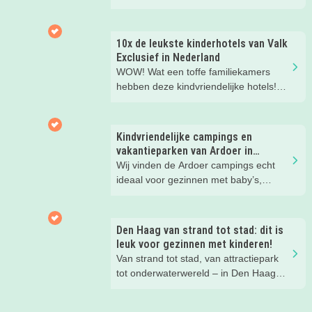
gezinsvakantie!
10x de leukste kinderhotels van Valk
Exclusief in Nederland
WOW! Wat een toffe familiekamers
hebben deze kindvriendelijke hotels!
Hier wil je toch meteen eens een
nachtje slapen? Bekijk snel deze 10
kinderhotels van Valk Exclusief en
Kindvriendelijke campings en
boek een heerlijk nachtje weg met je
vakantieparken van Ardoer in
kind(eren).
Nederland
Wij vinden de Ardoer campings echt
ideaal voor gezinnen met baby’s,
peuters en oudere kinderen. Lees hier
waarom!
Den Haag van strand tot stad: dit is
leuk voor gezinnen met kinderen!
Van strand tot stad, van attractiepark
tot onderwaterwereld – in Den Haag
beleef je de leukste avonturen met
kinderen. En tussendoor? Even