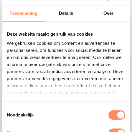
Op Terschelling huur je een tent naar
keuze op deze schapen- en
Toestemming
Details
Over
koeienboerderij!
BinnenInn
Met het gezin, met de familie of een
Deze website maakt gebruik van cookies
grote vriendengroep naar Friesland!
We gebruiken cookies om content en advertenties te
Klik voor alle activiteiten en voor het reserveren van een
personaliseren, om functies voor social media te bieden
plaats door naar de site van Boerderij De Boerinn via de
en om ons websiteverkeer te analyseren. Ook delen we
roze button!’
informatie over uw gebruik van onze site met onze
Uitgelicht
partners voor social media, adverteren en analyse. Deze
partners kunnen deze gegevens combineren met andere
informatie die u aan ze heeft verstrekt of die ze hebben
verzameld op basis van uw gebruik van hun services.
Toestemmingsselectie
Noodzakelijk