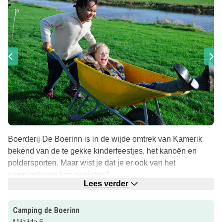
Boerderij De Boerinn is in de wijde omtrek van Kamerik
bekend van de te gekke kinderfeestjes, het kanoën en
poldersporten. Maar wist je dat je er ook van het
campingleven kan genieten?
Lees verder
Camping en Glamping in het Groene Hart
Tussen april en oktober is de camping geopend voor
Camping de Boerinn
gasten die een ontspannen maar ook actieve
Mijzijde 6