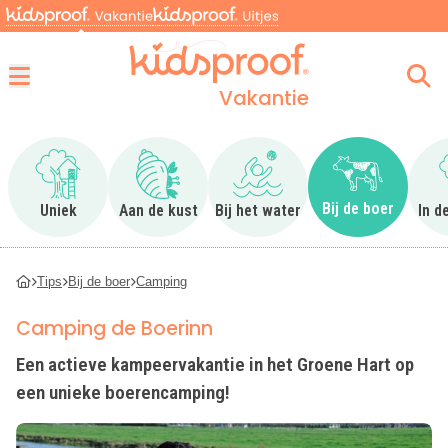
Vakantie
Menu
Ga naar Uniek
Ga naar Aan de kust
Ga naar Bij het water
Ga naar Bij 
Bij de boer
Uniek
Aan de kust
Bij het water
In d
Tips
Bij de boer
Camping
Camping de Boerinn
Een actieve kampeervakantie in het Groene Hart op
een unieke boerencamping!