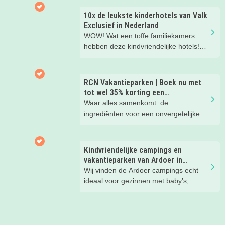
kinderen. En tussendoor? Even
ontspannen met een lekkere lunch op
10x de leukste kinderhotels van Valk
het strand en een duik in zee. Heerlijk!
Exclusief in Nederland
WOW! Wat een toffe familiekamers
hebben deze kindvriendelijke hotels!
Hier wil je toch meteen eens een
nachtje slapen? Bekijk snel deze 10
kinderhotels van Valk Exclusief en
RCN Vakantieparken | Boek nu met
boek een heerlijk nachtje weg met je
tot wel 35% korting een
kind(eren).
zomervakantie!
Waar alles samenkomt: de
ingrediënten voor een onvergetelijke
gezinsvakantie!
Kindvriendelijke campings en
vakantieparken van Ardoer in
Nederland
Wij vinden de Ardoer campings echt
ideaal voor gezinnen met baby’s,
peuters en oudere kinderen. Lees hier
waarom!