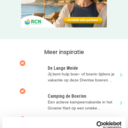
houden, vissen en zwemmen in De Wetering. Met het hele
gezin kun je er eindeloos wandelen, kanoën, klompengolf
spelen, boogschieten en poldersporten (kanovaren en
klompengolfen zijn gratis voor campinggasten!). Er is voor
iedereen veel te beleven bij Camping De Boerinn.
Elke dag in de zomervakantie (Midden Nederland) wordt
er een daghap geserveerd, bijvoorbeeld heerlijke pizza’s
Meer inspiratie
of lekkers van de BBQ. ‘s-Ochtends zijn er verse broodjes
verkrijgbaar op bestelling.
De Lange Weide
Bekijk vast dit filmpje voor een sfeerimpressie van deze
Jij bent hulp boer- of boerin tijdens je
vakantie op deze Drentse boeren
ANWB erkende kleine camping van 2026
:
glamping!
Camping de Boerinn
Een actieve kampeervakantie in het
Groene Hart op een unieke
boerencamping!
Terschellingse Tipi