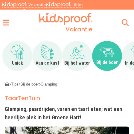
Vakantie
Menu
Ga naar Uniek
Ga naar Aan de kust
Ga naar Bij het water
Ga naar Bij 
Bij de boer
Uniek
Aan de kust
Bij het water
In d
Tips
Bij de boer
Glamping
TaarTenTuin
Glamping, paardrijden, varen en taart eten; wat een
heerlijke plek in het Groene Hart!