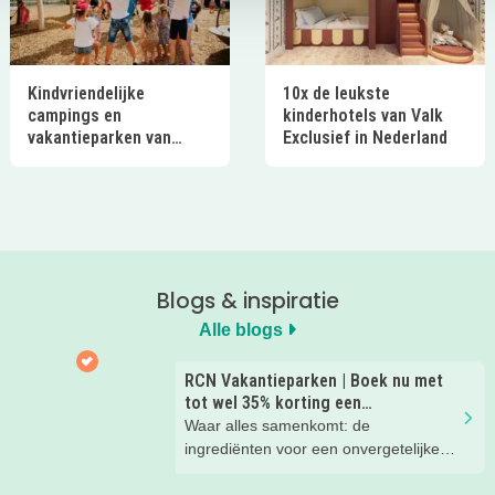
Kindvriendelijke
10x de leukste
campings en
kinderhotels van Valk
vakantieparken van
Exclusief in Nederland
Ardoer in Nederland
Blogs & inspiratie
Alle blogs
RCN Vakantieparken | Boek nu met
tot wel 35% korting een
zomervakantie!
Waar alles samenkomt: de
ingrediënten voor een onvergetelijke
gezinsvakantie!