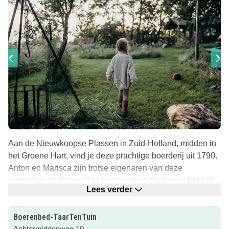
Aan de Nieuwkoopse Plassen in Zuid-Holland, midden in
het Groene Hart, vind je deze prachtige boerderij uit 1790.
Anton en Marisca zijn trotse eigenaren van deze
kleinschalige BoerenBed kampeerboerderij waar het lijkt
Lees verder
alsof de tijd heeft stilgestaan.
Kamperen op de boerderij in het Groene Hart
Boerenbed-TaarTenTuin
In ieder stalletje van de boerderij is wel iets te beleven: er
Achtermiddenweg 10