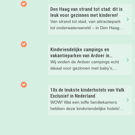
Den Haag van strand tot stad: dit is
leuk voor gezinnen met kinderen!
Van strand tot stad, van attractiepark
tot onderwaterwereld – in Den Haag
beleef je de leukste avonturen met
kinderen. En tussendoor? Even
ontspannen met een lekkere lunch op
Kindvriendelijke campings en
het strand en een duik in zee. Heerlijk!
vakantieparken van Ardoer in
Nederland
Wij vinden de Ardoer campings echt
ideaal voor gezinnen met baby’s,
peuters en oudere kinderen. Lees hier
waarom!
10x de leukste kinderhotels van Valk
Exclusief in Nederland
WOW! Wat een toffe familiekamers
hebben deze kindvriendelijke hotels!
Hier wil je toch meteen eens een
nachtje slapen? Bekijk snel deze 10
kinderhotels van Valk Exclusief en
boek een heerlijk nachtje weg met je