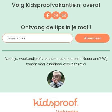
Volg Kidsproofvakantie.nl overal
kind(eren).
Volg ons op Facebook
Volg ons op Instagram
Mail ons
Ontvang de tips in je mail!
Abonneer
Nachtje, weekendje of vakantie met kinderen in Nederland? Wij
zorgen voor eindeloos veel inspiratie!