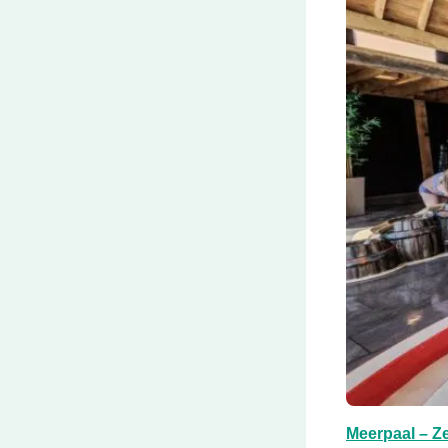
Deze link open
Meerpaal – Z