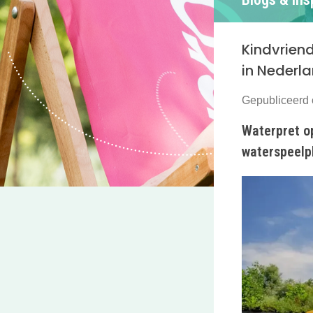
Kindvrien
in Nederla
Gepubliceerd 
Waterpret o
waterspeelp