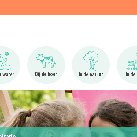
t
Ga naar Bij het water
Ga naar Bij de boer
Ga naar In de natuur
Bij de boer
et water
In de natuur
In de
piratie