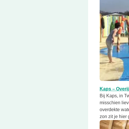
Deze link open
Kaps – Overij
Bij Kaps, in T
misschien liev
overdekte wate
zon zit je hier