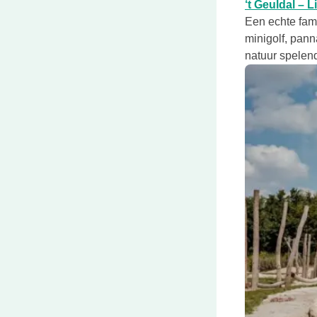
‘t Geuldal – 
Een echte fam
minigolf, pan
natuur spelend