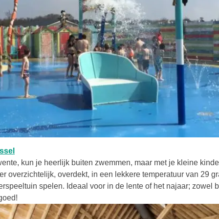
t in een nieuwe tab
Deze link opent in een nieuwe tab
ssel
wente, kun je heerlijk buiten zwemmen, maar met je kleine kinde
er overzichtelijk, overdekt, in een lekkere temperatuur van 29 g
rspeeltuin spelen. Ideaal voor in de lente of het najaar; zowel b
 goed!