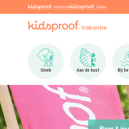
Vakantie
Ga naar Uniek
Ga naar Aan de kus
Uniek
Aan de kust
Bij h
Blogs & ins