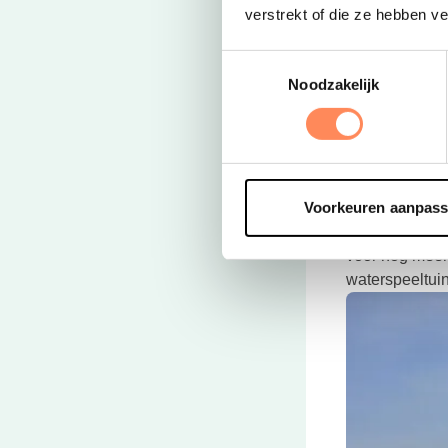
verstrekt of die ze hebben v
Toestemmingsselectie
Noodzakelijk
Deze link open
Voorkeuren aanpas
Julianahoeve
Direct aan de 
voor nog meer 
waterspeeltuin