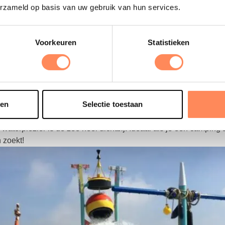
erzameld op basis van uw gebruik van hun services.
Voorkeuren
Statistieken
t in een nieuwe tab
Deze link opent in een nieuwe tab
sen
Selectie toestaan
 – Zeeland
Zeeuwse kust ligt dit vakantiepark met een buitenspeeltuin vol 
waterplezier is de zee heel dichtbij. Ideaal als je een camping
 zoekt!