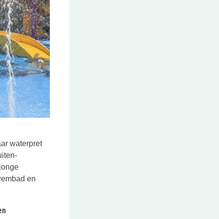
ar waterpret
iten-
 jonge
 zwembad en
en