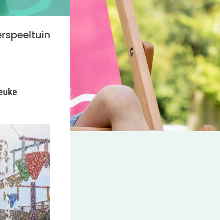
rspeeltuin
leuke