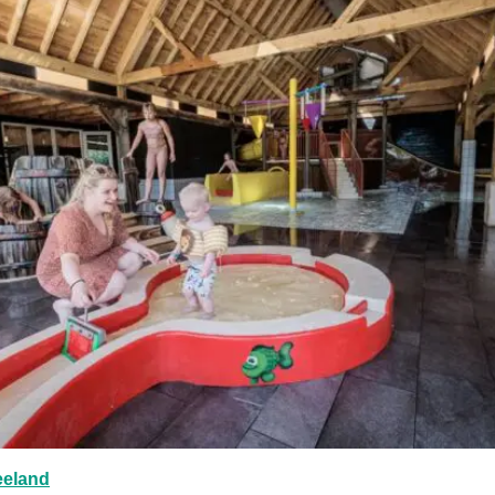
t in een nieuwe tab
Deze link opent in een nieuwe tab
eeland