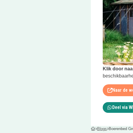
Deze link open
Klik door naa
beschikbaarhei
Naar de w
Deel via 
Blogs
Boerenbed G