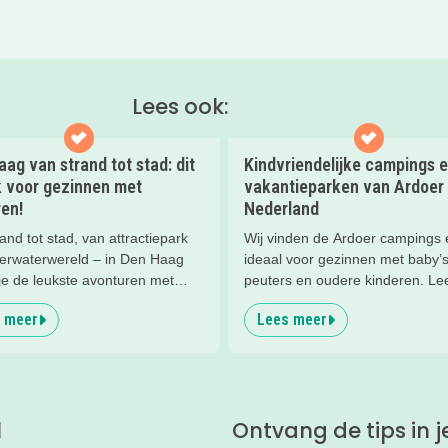
Lees ook:
ag van strand tot stad: dit
Kindvriendelijke campings 
k voor gezinnen met
vakantieparken van Ardoer 
en!
Nederland
and tot stad, van attractiepark
Wij vinden de Ardoer campings 
derwaterwereld – in Den Haag
ideaal voor gezinnen met baby’s
je de leukste avonturen met
peuters en oudere kinderen. Lee
en. En tussendoor? Even
waarom!
 meer
Lees meer
nnen met een lekkere lunch op
and en een duik in zee. Heerlijk!
l
Ontvang de tips in j