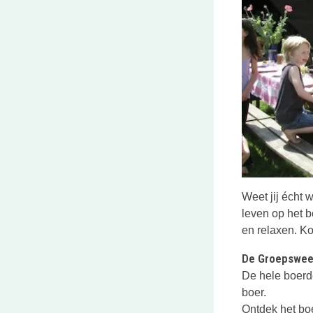
Weet jij écht 
leven op het bo
en relaxen. K
De Groepswee
De hele boerde
boer.
Ontdek het boe