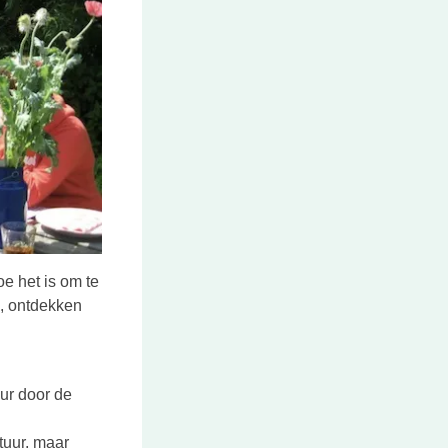
oe het is om te
en, ontdekken
our door de
tuur, maar