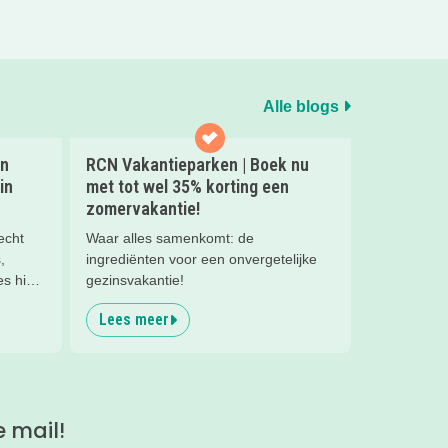
Alle blogs
en
RCN Vakantieparken | Boek nu
in
met tot wel 35% korting een
zomervakantie!
echt
Waar alles samenkomt: de
,
ingrediënten voor een onvergetelijke
s hier
gezinsvakantie!
Lees meer
e mail!