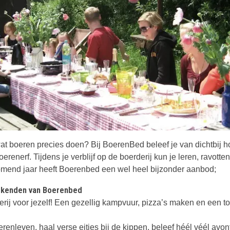
wat boeren precies doen? Bij BoerenBed beleef je van dichtbij h
erenerf. Tijdens je verblijf op de boerderij kun je leren, ravott
omend jaar heeft Boerenbed een wel heel bijzonder aanbod;
kenden van Boerenbed
rij voor jezelf! Een gezellig kampvuur, pizza’s maken en een t
renleven, haal verse eitjes bij de kippen, beleef héél véél avon