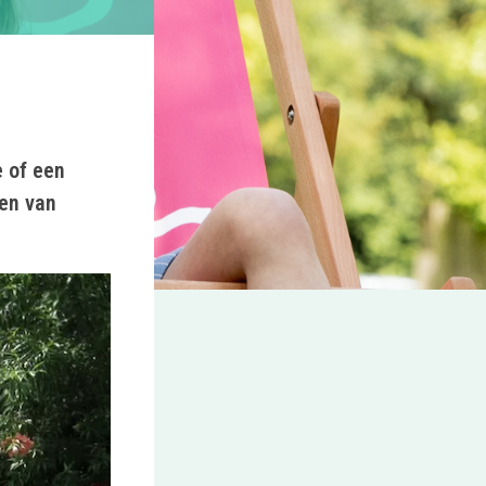
 of een
en van