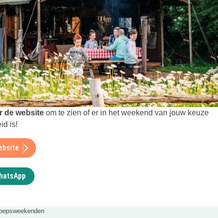
t in een nieuwe tab
r de website
om te zien of er in het weekend van jouw keuze
d is!
ebsite
WhatsApp
roepsweekenden