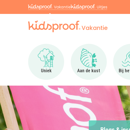
Vakantie
Ga naar Uniek
Ga naar Aan de kus
Uniek
Aan de kust
Bij h
Blogs & ins