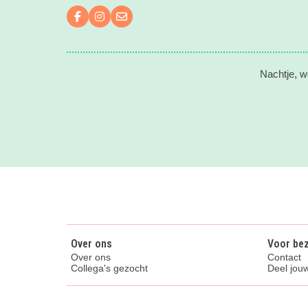
Volg ons op Facebook
Volg ons op Instagram
Mail ons
Nachtje, w
Over ons
Voor be
Over ons
Contact
Collega's gezocht
Deel jouw