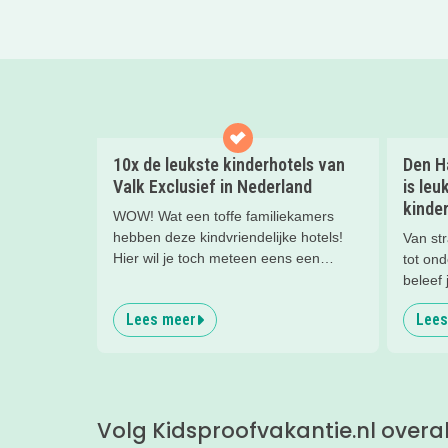
10x de leukste kinderhotels van
Den Ha
Valk Exclusief in Nederland
is leu
kinder
WOW! Wat een toffe familiekamers
hebben deze kindvriendelijke hotels!
Van str
Hier wil je toch meteen eens een
tot on
nachtje slapen? Bekijk snel deze 10
beleef 
kinderhotels van Valk Exclusief en boek
kinder
Lees meer
Lees
een heerlijk nachtje weg met je
ontspa
kind(eren).
het str
Volg Kidsproofvakantie.nl overa