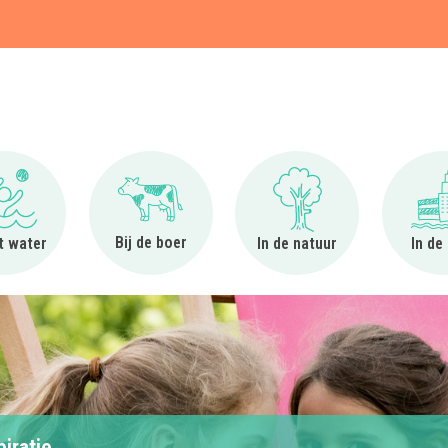
t
Ga naar Bij het water
Ga naar Bij de boer
Ga naar In de natuur
Bij de boer
et water
In de natuur
In de
piratie