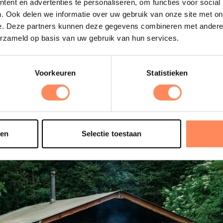
ent en advertenties te personaliseren, om functies voor social
. Ook delen we informatie over uw gebruik van onze site met on
e. Deze partners kunnen deze gegevens combineren met andere i
t in een nieuwe tab
erzameld op basis van uw gebruik van hun services.
milie logeren bij de boer!
oepsweekenden
bij BoerenBed zijn alle (max 5) Tenthuisjes op
 jullie gezelschap van maximaal 25 personen! Het weekend is alt
Voorkeuren
Statistieken
 een gezellig
kampvuur
en een
tour door de boer
.
sen
Selectie toestaan