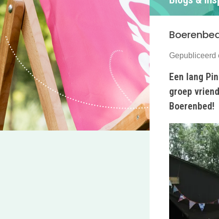
Boerenbe
Gepubliceerd
Een lang Pi
groep vrien
Boerenbed!