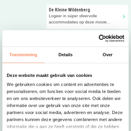
De Kleine Wildenberg
Logeer in súper sfeervolle
accommodaties op deze mooie
boerderij nabij Deventer
De Gerrithoeve
Vlakbij het gezellige Den Bosch ligt
deze kleinschalige camping met
Toestemming
Details
Over
speelboerderij en restaurant!
Hoeve de Betuwe
Kom kalfjes voeren en wandelen met
Deze website maakt gebruik van cookies
de alpaca op deze glamping boerderij
We gebruiken cookies om content en advertenties te
in de Betuwe!
personaliseren, om functies voor social media te bieden
Farmhouse de Prikkebosk
en om ons websiteverkeer te analyseren. Ook delen we
Kom slapen in de bedstee en heerlijk
informatie over uw gebruik van onze site met onze
buiten spelen op deze
partners voor social media, adverteren en analyse. Deze
vakantieboerderij in Friesland!
partners kunnen deze gegevens combineren met andere
informatie die u aan ze heeft verstrekt of die ze hebben