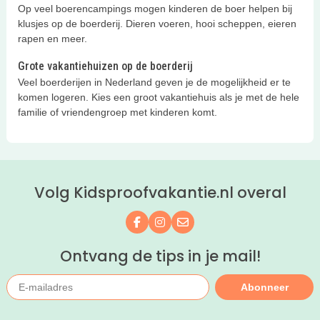
kampeerplek! Bekijk hier de leukste
Op veel boerencampings mogen kinderen de boer helpen bij
kidproof campings met
klusjes op de boerderij. Dieren voeren, hooi scheppen, eieren
kampeerplekken met privé sanitair!
rapen en meer.
Grote vakantiehuizen op de boerderij
Veel boerderijen in Nederland geven je de mogelijkheid er te
komen logeren. Kies een groot vakantiehuis als je met de hele
familie of vriendengroep met kinderen komt.
Volg Kidsproofvakantie.nl overal
Volg ons op Facebook
Volg ons op Instagram
Mail ons
Ontvang de tips in je mail!
Abonneer