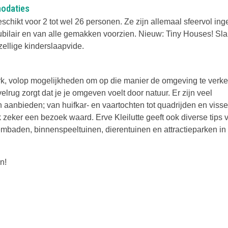
modaties
chikt voor 2 tot wel 26 personen. Ze zijn allemaal sfeervol inge
bilair en van alle gemakken voorzien. Nieuw: Tiny Houses! Sl
zellige kinderslaapvide.
rk, volop mogelijkheden om op die manier de omgeving te verk
rug zorgt dat je je omgeven voelt door natuur. Er zijn veel
en aanbieden; van huifkar- en vaartochten tot quadrijden en viss
 zeker een bezoek waard. Erve Kleilutte geeft ook diverse tips 
embaden, binnenspeeltuinen, dierentuinen en attractieparken in
n!