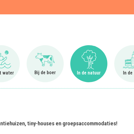
t
Ga naar Bij het water
Ga naar Bij de boer
Ga naar In de natuur
Bij de boer
et water
In de natuur
In de
kantiehuizen, tiny-houses en groepsaccommodaties!