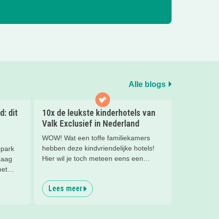
Alle blogs
: dit
10x de leukste kinderhotels van
Valk Exclusief in Nederland
WOW! Wat een toffe familiekamers
hebben deze kindvriendelijke hotels!
epark
Hier wil je toch meteen eens een
Haag
nachtje slapen? Bekijk snel deze 10
met
kinderhotels van Valk Exclusief en boek
Lees meer
een heerlijk nachtje weg met je
nch op
kind(eren).
erlijk!