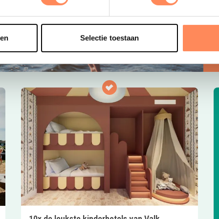
e
o
t
sen
Selectie toestaan
10x de leukste kinderhotels van Valk