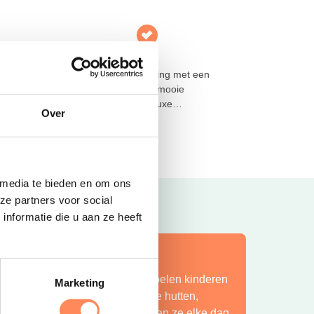
De Kleine Wolf
5-sterren familiecamping met een
palmbomen strandje, mooie
we met
kampeerplaatsen en luxe
Over
accommodaties
Lees meer
 media te bieden en om ons
ze partners voor social
nformatie die u aan ze heeft
ít is vakantie op z’n mooist!
ij Camping Huttopia De Roos spelen kinderen
Marketing
indeloos in de natuur, bouwen ze hutten,
petteren ze in de Vecht en beleven ze elke dag