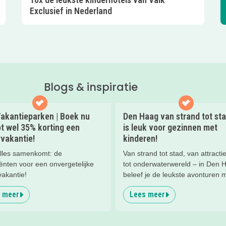
Exclusief in Nederland
Blogs & inspiratie
akantieparken | Boek nu
Den Haag van strand tot stad
t wel 35% korting een
is leuk voor gezinnen met
vakantie!
kinderen!
lles samenkomt: de
Van strand tot stad, van attracti
ënten voor een onvergetelijke
tot onderwaterwereld – in Den 
vakantie!
beleef je de leukste avonturen 
kinderen. En tussendoor? Even
 meer
Lees meer
ontspannen met een lekkere lu
het strand en een duik in zee. He