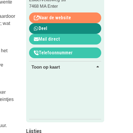
Twente
7468 MA Enter
aardoor
Naar de website
; wat
Deel
Mail direct
 het
Telefoonnummer
we
Toon op kaart
ker
eintjes
uur.
Lijstjes