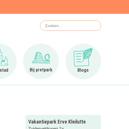
Zoeken
Ga naar In de stad
Ga naar Bij pretpark
Ga naar Blogs
Bij pretpark
 stad
Blogs
Vakantiepark Erve Kleilutte
Zuiderveldsweg 1a