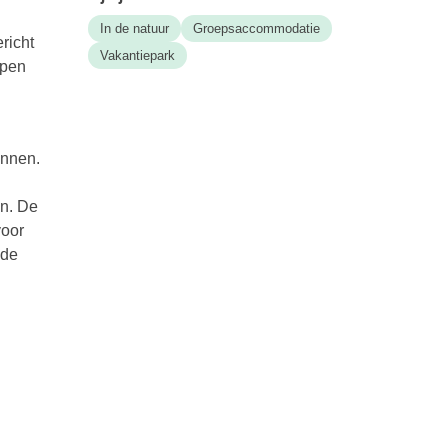
In de natuur
Groepsaccommodatie
richt
Vakantiepark
apen
ennen.
en. De
voor
 de