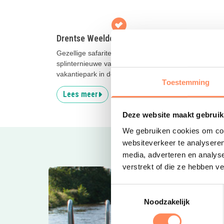
Drentse Weelde
Vakan
Gezellige safaritenten en duurzame,
Authent
splinternieuwe vakantiehuizen op een
person
vakantiepark in de natuur
een pr
Toestemming
Lees meer
Lees
Deze website maakt gebruik
We gebruiken cookies om cont
websiteverkeer te analyseren
media, adverteren en analys
verstrekt of die ze hebben v
Toestemmingsselectie
Noodzakelijk