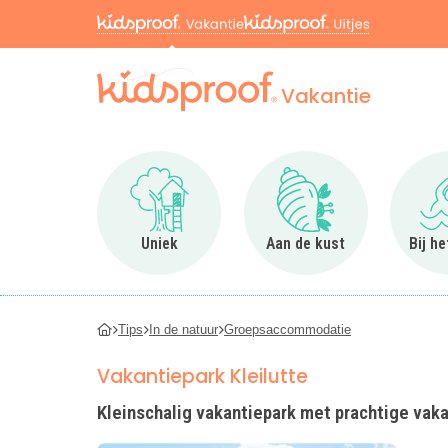
Vakantie
Ga naar Uniek
Ga naar Aan de kus
Uniek
Aan de kust
Bij h
Tips
In de natuur
Groepsaccommodatie
Vakantiepark Kleilutte
Kleinschalig vakantiepark met prachtige va