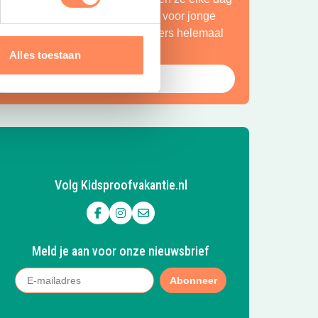
en nieuw avontuur. Een paradijs voor jonge
ntdekkers én een plek waar ouders helemaal
ot rust komen.
Alles toestaan
Bekijk Huttopia de Roos
Volg Kidsproofvakantie.nl
Volg ons op Facebook
Volg ons op Instagram
Mail ons
Meld je aan voor onze nieuwsbrief
Abonneer