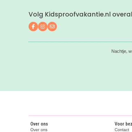
Volg Kidsproofvakantie.nl overa
Volg ons op Facebook
Volg ons op Instagram
Mail ons
Nachtje, w
Over ons
Voor be
Over ons
Contact