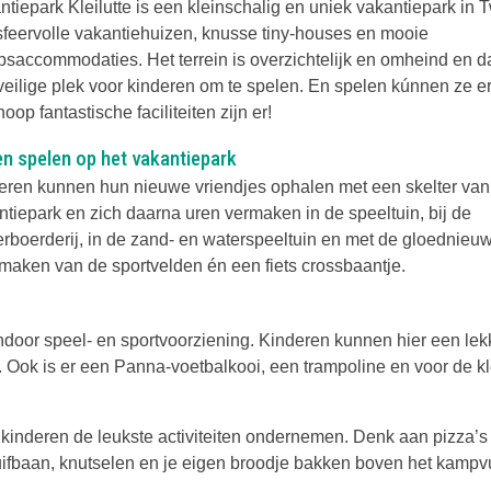
ntiepark Kleilutte is een kleinschalig en uniek vakantiepark in 
sfeervolle vakantiehuizen, knusse tiny-houses en mooie
psaccommodaties. Het terrein is overzichtelijk en omheind en d
veilige plek voor kinderen om te spelen. En spelen kúnnen ze er
oop fantastische faciliteiten zijn er!
en spelen op het vakantiepark
eren kunnen hun nieuwe vriendjes ophalen met een skelter van
ntiepark en zich daarna uren vermaken in de speeltuin, bij de
erboerderij, in de zand- en waterspeeltuin en met de gloednieu
 maken van de sportvelden én een fiets crossbaantje.
ndoor speel- en sportvoorziening. Kinderen kunnen hier een lek
n. Ook is er een Panna-voetbalkooi, een trampoline en voor de kl
 kinderen de leukste activiteiten ondernemen. Denk aan pizza’s
ifbaan, knutselen en je eigen broodje bakken boven het kampv