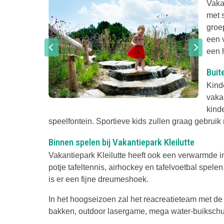
Vaka
met 
groe
een 
een h
Buit
Kind
vaka
kind
speelfontein. Sportieve kids zullen graag gebruik
Binnen spelen bij Vakantiepark Kleilutte
Vakantiepark Kleilutte heeft ook een verwarmde i
potje tafeltennis, airhockey en tafelvoetbal spele
is er een fijne dreumeshoek.
In het hoogseizoen zal het reacreatieteam met de
bakken, outdoor lasergame, mega water-buikschu