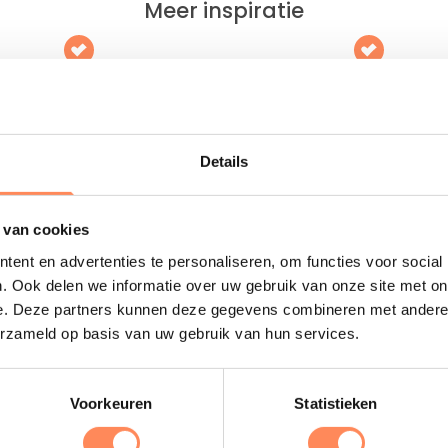
Meer inspiratie
tiehuis Oud Vels
Vakantiepark Capfun De
Scheepsbel
iek vakantiehuis voor 6
en, verstopt in de bossen van
Levendige camping op de Velu
achtig landgoed!
zwembad en binnenspeeltuin
Details
 meer
Lees meer
 van cookies
ent en advertenties te personaliseren, om functies voor social
. Ook delen we informatie over uw gebruik van onze site met on
Uitgelicht
e. Deze partners kunnen deze gegevens combineren met andere i
erzameld op basis van uw gebruik van hun services.
D
B
Voorkeuren
Statistieken
e
s