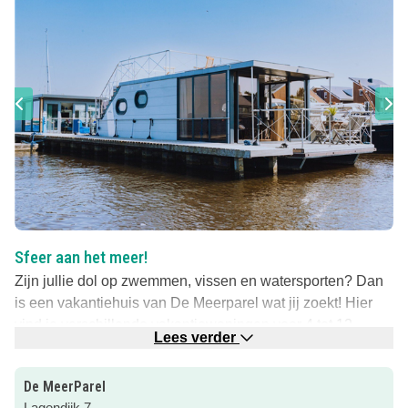
Sfeer aan het meer!
Zijn jullie dol op zwemmen, vissen en watersporten? Dan
is een vakantiehuis van De Meerparel wat jij zoekt! Hier
vind je verschillende vakantiewoningen voor 4 tot 12
Lees verder
personen, die allemaal direct aan het Uitgeestermeer
liggen.
De MeerParel
De ligging in het Noord-Hollandse Uitgeest zorgt dat je
Lagendijk 7