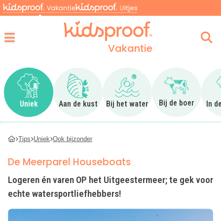
Vakantie
Menu
Ga naar Uniek
Ga naar Aan de kust
Ga naar Bij het water
Ga naar Bij 
Bij de boer
Uniek
Aan de kust
Bij het water
In d
Tips
Uniek
Ook bijzonder
De Meerparel Houseboats
Logeren én varen OP het Uitgeestermeer; te gek voor
echte watersportliefhebbers!