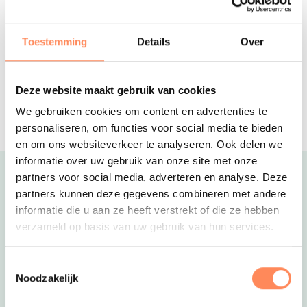
Camping de Wildhoeve
Kom logeren in een driedelig
kunstwerk; slaap op hoogte en relax
Toestemming
Details
Over
op de grond!
Familiehotel HUP
Deze website maakt gebruik van cookies
Het sportiefste familiehotel van
Nederland; met wel 10.000m2 aan
We gebruiken cookies om content en advertenties te
sport, fun en wellness faciliteiten!
personaliseren, om functies voor social media te bieden
en om ons websiteverkeer te analyseren. Ook delen we
informatie over uw gebruik van onze site met onze
partners voor social media, adverteren en analyse. Deze
Uitgelicht
partners kunnen deze gegevens combineren met andere
informatie die u aan ze heeft verstrekt of die ze hebben
verzameld op basis van uw gebruik van hun services.
Toestemmingsselectie
Noodzakelijk