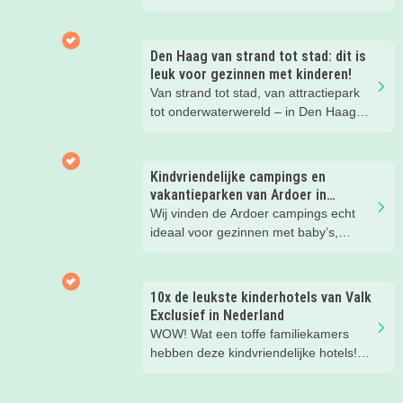
gezinsvakantie!
Den Haag van strand tot stad: dit is
leuk voor gezinnen met kinderen!
Van strand tot stad, van attractiepark
tot onderwaterwereld – in Den Haag
beleef je de leukste avonturen met
kinderen. En tussendoor? Even
ontspannen met een lekkere lunch op
Kindvriendelijke campings en
het strand en een duik in zee. Heerlijk!
vakantieparken van Ardoer in
Nederland
Wij vinden de Ardoer campings echt
ideaal voor gezinnen met baby’s,
peuters en oudere kinderen. Lees hier
waarom!
10x de leukste kinderhotels van Valk
Exclusief in Nederland
WOW! Wat een toffe familiekamers
hebben deze kindvriendelijke hotels!
Hier wil je toch meteen eens een
nachtje slapen? Bekijk snel deze 10