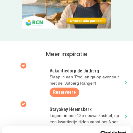
Varen en overnachten op Houseboats
De houseboats liggen in de haven op het Uitgeestermeer.
Ze zijn van alle gemakken voorzien en bieden plaats aan
4 personen.
Eropuit in Noord-Holland
Vlak bij je vakantiehuis kun je gemakkelijk een sloep,
zeilboot, motorboot, Sup of fiets huren. Ga lekker op pad
Meer inspiratie
om de mooie, waterrijke omgeving te ontdekken! De
omgeving van De MeerParel is ook rijk aan gezellige
Vakantiedorp de Jutberg
restaurants, fijn om na een dagje op het water lekker aan
Slaap in een 'Pod' en ga op avontuur
te schuiven en je te laten verwennen!
met de 'Jutberg Ranger'!
Klik door naar de website van De MeerParel om de mooie
Reserveer
vakantiewoningen aan het water te bekijken!
Stayokay Heemskerk
Logeer in een 13e eeuws kasteel, op
een kwartiertje rijden vanaf het Noord-
Hollandse strand!