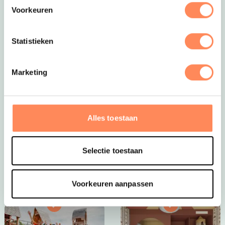
Voorkeuren
Statistieken
Marketing
Dít is vakantie op z’n mooist!
Bij Camping Huttopia De Roos spelen kinderen
eindeloos in de natuur, bouwen ze hutten, spetteren ze
Alles toestaan
in de Vecht en beleven ze elke dag een nieuw
avontuur. Een paradijs voor jonge ontdekkers én een
plek waar ouders helemaal tot rust komen.
Selectie toestaan
Bekijk Huttopia de Roos
Voorkeuren aanpassen