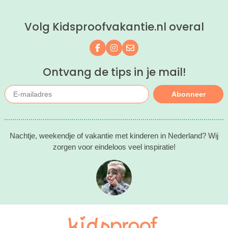
kinderhotels van Valk Exclusief en
boek een heerlijk nachtje weg met je
Volg Kidsproofvakantie.nl overal
kind(eren).
Volg ons op Facebook
Volg ons op Instagram
Mail ons
Ontvang de tips in je mail!
Abonneer
Nachtje, weekendje of vakantie met kinderen in Nederland? Wij
zorgen voor eindeloos veel inspiratie!