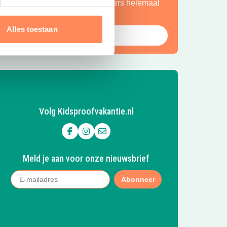
ntdekkers én een plek waar ouders helemaal
ot rust komen.
Alles toestaan
Bekijk Huttopia de Roos
Volg Kidsproofvakantie.nl
Volg ons op Facebook
Volg ons op Instagram
Mail ons
Meld je aan voor onze nieuwsbrief
Abonneer