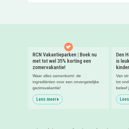
RCN Vakantieparken | Boek nu
Den Ha
met tot wel 35% korting een
is leu
zomervakantie!
kinder
Waar alles samenkomt: de
Van str
ingrediënten voor een onvergetelijke
tot on
gezinsvakantie!
beleef 
kinder
Lees meer
Lees
ontspa
het str