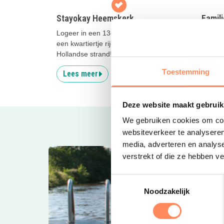
Stayokay Heemskerk
Famil
Logeer in een 13e eeuws kasteel, op
Het spo
een kwartiertje rijden vanaf het Noord-
Nederl
Hollandse strand!
sport, 
Toestemming
Lees meer
Lees
Deze website maakt gebruik
We gebruiken cookies om cont
websiteverkeer te analyseren
media, adverteren en analys
verstrekt of die ze hebben v
Toestemmingsselectie
Noodzakelijk