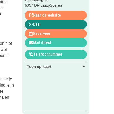
hien
6957 DP Laag-Soeren
de
de
Naar de website
Deel
Reserveer
Mail direct
en niet
 wel
Telefoonnummer
pen in
Toon op kaart
l je je
nd je in
ie
rhalen