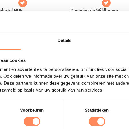
iehotel HUP
Camping de Wildhoeve
rtiefste familiehotel van
Kom logeren in een driedelig
and; met wel 10.000m2 aan
kunstwerk; slaap op hoogte en r
fun en wellness faciliteiten!
de grond!
Details
 meer
Lees meer
 van cookies
ent en advertenties te personaliseren, om functies voor social
Uitgelicht
. Ook delen we informatie over uw gebruik van onze site met on
e. Deze partners kunnen deze gegevens combineren met andere i
erzameld op basis van uw gebruik van hun services.
D
B
e
Voorkeuren
Statistieken
s
e