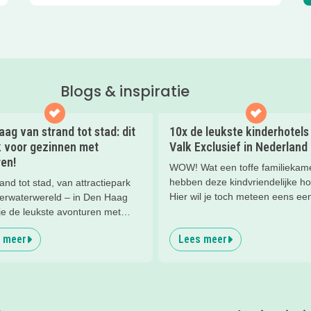
Blogs & inspiratie
ag van strand tot stad: dit
10x de leukste kinderhotels
k voor gezinnen met
Valk Exclusief in Nederland
en!
WOW! Wat een toffe familiekam
hebben deze kindvriendelijke ho
and tot stad, van attractiepark
Hier wil je toch meteen eens ee
derwaterwereld – in Den Haag
nachtje slapen? Bekijk snel dez
je de leukste avonturen met
kinderhotels van Valk Exclusief
en. En tussendoor? Even
 meer
Lees meer
een heerlijk nachtje weg met je
nnen met een lekkere lunch op
kind(eren).
and en een duik in zee. Heerlijk!