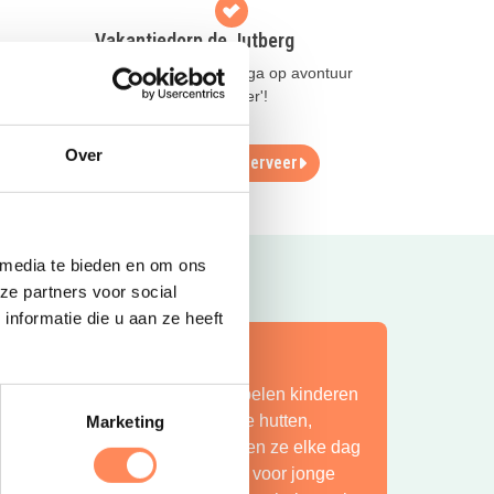
Vakantiedorp de Jutberg
Slaap in een 'Pod' en ga op avontuur
elax op
met de 'Jutberg Ranger'!
Over
Lees meer
Reserveer
 media te bieden en om ons
ze partners voor social
nformatie die u aan ze heeft
ít is vakantie op z’n mooist!
ij Camping Huttopia De Roos spelen kinderen
indeloos in de natuur, bouwen ze hutten,
Marketing
petteren ze in de Vecht en beleven ze elke dag
en nieuw avontuur. Een paradijs voor jonge