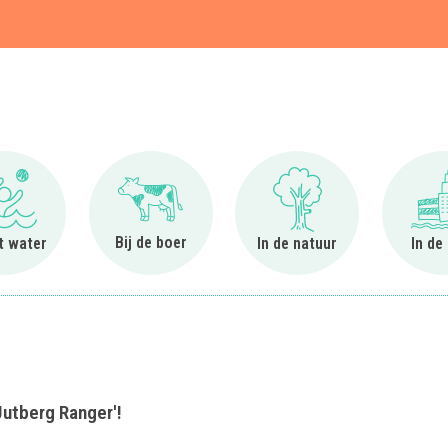
t
Ga naar Bij het water
Ga naar Bij de boer
Ga naar In de natuur
Bij de boer
et water
In de natuur
In de
Jutberg Ranger'!