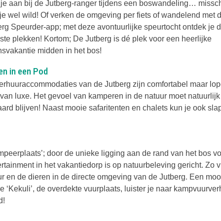
t je aan bij de Jutberg-ranger tijdens een boswandeling… missc
 je wel wild! Of verken de omgeving per fiets of wandelend met 
erg Speurder-app; met deze avontuurlijke speurtocht ontdek je 
ste plekken! Kortom; De Jutberg is dé plek voor een heerlijke
nsvakantie midden in het bos!
en in een Pod
erhuuraccommodaties van de Jutberg zijn comfortabel maar lop
 van luxe. Het gevoel van kamperen in de natuur moet natuurlijk
ard blijven! Naast mooie safaritenten en chalets kun je ook sla
peerplaats’; door de unieke ligging aan de rand van het bos voe
tainment in het vakantiedorp is op natuurbeleving gericht. Zo vi
uur en de dieren in de directe omgeving van de Jutberg. Een moo
e ‘Kekuli’, de overdekte vuurplaats, luister je naar kampvuurve
d!