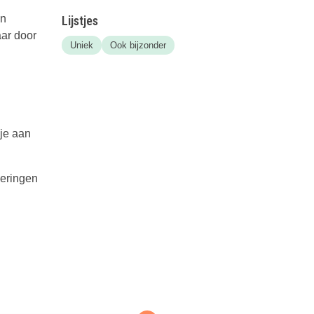
en
Lijstjes
aar door
Uniek
Ook bijzonder
je aan
veringen