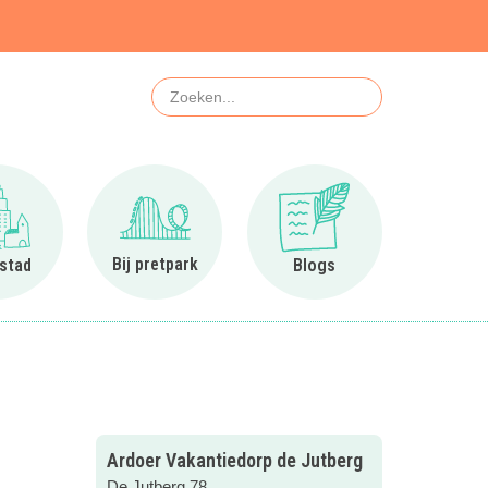
Zoeken
Ga naar In de stad
Ga naar Bij pretpark
Ga naar Blogs
Bij pretpark
 stad
Blogs
Ardoer Vakantiedorp de Jutberg
De Jutberg 78