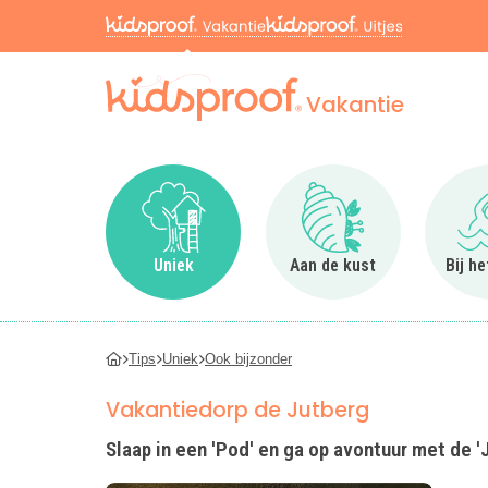
Vakantie
Ga naar Uniek
Ga naar Aan de kus
Uniek
Aan de kust
Bij h
Tips
Uniek
Ook bijzonder
Vakantiedorp de Jutberg
Slaap in een 'Pod' en ga op avontuur met de '