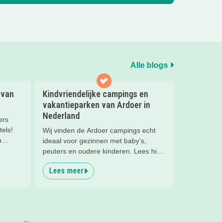
Alle blogs
 van
Kindvriendelijke campings en
vakantieparken van Ardoer in
Nederland
ers
tels!
Wij vinden de Ardoer campings echt
n
ideaal voor gezinnen met baby’s,
e 10
peuters en oudere kinderen. Lees hier
 en boek
waarom!
Lees meer