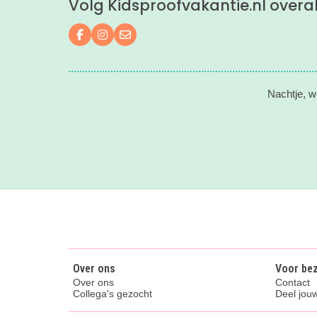
Volg Kidsproofvakantie.nl overa
Volg ons op Facebook
Volg ons op Instagram
Mail ons
Nachtje, w
Over ons
Voor be
Over ons
Contact
Collega's gezocht
Deel jouw