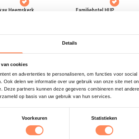
kay Heemskerk
Familiehotel HUP
 in een 13e eeuws kasteel, op
Het sportiefste familiehotel van
rtiertje rijden vanaf het Noord-
Nederland; met wel 10.000m2 
dse strand!
sport, fun en wellness faciliteiten
Details
 meer
Lees meer
 van cookies
ent en advertenties te personaliseren, om functies voor social
Uitgelicht
. Ook delen we informatie over uw gebruik van onze site met on
e. Deze partners kunnen deze gegevens combineren met andere i
erzameld op basis van uw gebruik van hun services.
D
B
e
Voorkeuren
Statistieken
s
e