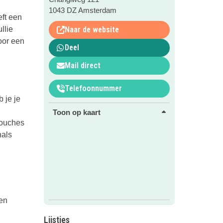
1043 DZ Amsterdam
eft een
llie
Naar de website
oor een
Deel
Mail direct
Telefoonnummer
 je je
Toon op kaart
douches
nals
een
Lijstjes