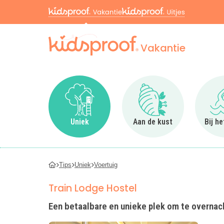
Vakantie
Ga naar Uniek
Ga naar Aan de kus
Uniek
Aan de kust
Bij h
Tips
Uniek
Voertuig
Train Lodge Hostel
Een betaalbare en unieke plek om te overnac