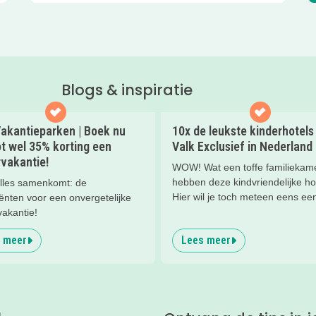
Blogs & inspiratie
akantieparken | Boek nu
10x de leukste kinderhotels
t wel 35% korting een
Valk Exclusief in Nederland
vakantie!
WOW! Wat een toffe familiekam
hebben deze kindvriendelijke ho
lles samenkomt: de
Hier wil je toch meteen eens ee
ënten voor een onvergetelijke
nachtje slapen? Bekijk snel dez
vakantie!
kinderhotels van Valk Exclusief
 meer
Lees meer
een heerlijk nachtje weg met je
kind(eren).