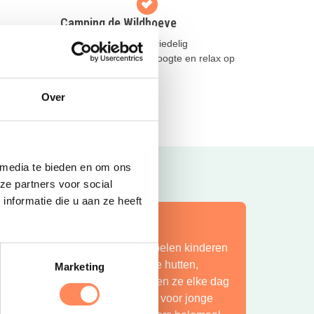
Camping de Wildhoeve
Kom logeren in een driedelig
aan
kunstwerk; slaap op hoogte en relax op
!
de grond!
Over
Lees meer
 media te bieden en om ons
ze partners voor social
nformatie die u aan ze heeft
ít is vakantie op z’n mooist!
ij Camping Huttopia De Roos spelen kinderen
indeloos in de natuur, bouwen ze hutten,
Marketing
petteren ze in de Vecht en beleven ze elke dag
en nieuw avontuur. Een paradijs voor jonge