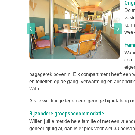
Orig
De t
vaste
kunn
week
Fami
Wanne
compa
eigen
bagagerek bovenin. Elk compartiment heeft een
en toiletten op de gang. Verwarming en airconditi
WiFi.
Als je wilt kun je tegen een geringe bijbetaleng oo
Bijzondere groepsaccommodatie
Willen jullie met de hele familie of met een vr
geheel rijtuig af, dan is er plek voor wel 33 perso