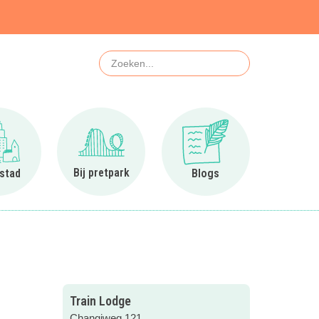
Zoeken
Ga naar In de stad
Ga naar Bij pretpark
Ga naar Blogs
Bij pretpark
 stad
Blogs
Train Lodge
Changiweg 121