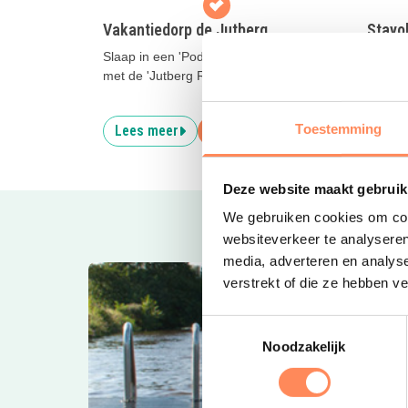
Vakantiedorp de Jutberg
Stayo
Slaap in een 'Pod' en ga op avontuur
Logeer
met de 'Jutberg Ranger'!
een kwa
Hollan
Toestemming
Lees meer
Reserveer
Lees
Deze website maakt gebruik
We gebruiken cookies om cont
websiteverkeer te analyseren
media, adverteren en analys
verstrekt of die ze hebben v
Toestemmingsselectie
Noodzakelijk