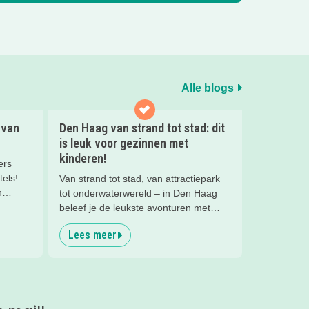
Alle blogs
 van
Den Haag van strand tot stad: dit
is leuk voor gezinnen met
kinderen!
ers
tels!
Van strand tot stad, van attractiepark
n
tot onderwaterwereld – in Den Haag
e 10
beleef je de leukste avonturen met
 en boek
kinderen. En tussendoor? Even
Lees meer
ontspannen met een lekkere lunch op
het strand en een duik in zee. Heerlijk!