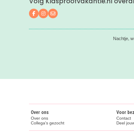
Volg Kidsproofvakantie.nl overa
Volg ons op Facebook
Volg ons op Instagram
Mail ons
Nachtje, w
Over ons
Voor be
Over ons
Contact
Collega's gezocht
Deel jouw