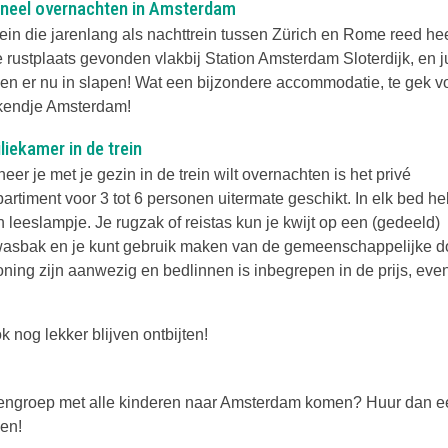
ineel overnachten in Amsterdam
rein die jarenlang als nachttrein tussen Zürich en Rome reed he
 rustplaats gevonden vlakbij Station Amsterdam Sloterdijk, en ju
en er nu in slapen! Wat een bijzondere accommodatie, te gek v
endje Amsterdam!
liekamer in de trein
er je met je gezin in de trein wilt overnachten is het privé
rtiment voor 3 tot 6 personen uitermate geschikt. In elk bed heb
 leeslampje. Je rugzak of reistas kun je kwijt op een (gedeeld)
 wasbak en je kunt gebruik maken van de gemeenschappelijke 
oning zijn aanwezig en bedlinnen is inbegrepen in de prijs, eve
k nog lekker blijven ontbijten!
iendengroep met alle kinderen naar Amsterdam komen? Huur dan 
nen!