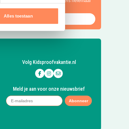
ntdekkers én een plek waar ouders helemaal
ot rust komen.
Alles toestaan
Bekijk Huttopia de Roos
Volg Kidsproofvakantie.nl
Volg ons op Facebook
Volg ons op Instagram
Mail ons
Meld je aan voor onze nieuwsbrief
Abonneer