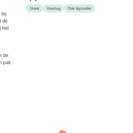
Uniek
Voertuig
Ook bijzonder
 bij
t de
j het
er de
n pak