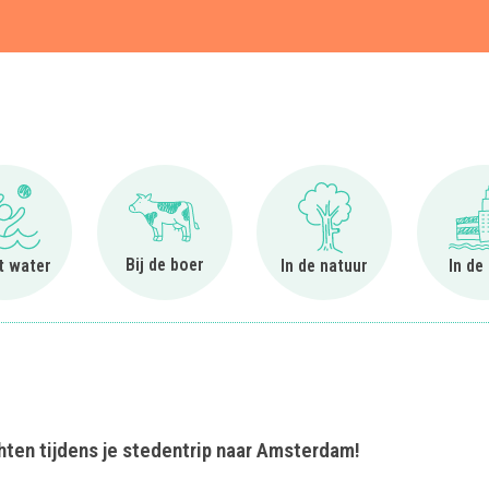
t
Ga naar Bij het water
Ga naar Bij de boer
Ga naar In de natuur
Bij de boer
et water
In de natuur
In de
hten tijdens je stedentrip naar Amsterdam!