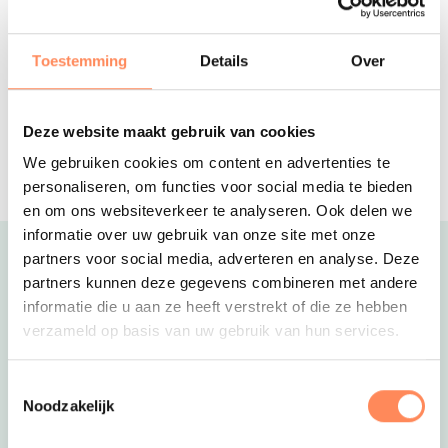
Camping de Wildhoeve
Kom logeren in een driedelig
kunstwerk; slaap op hoogte en relax
Toestemming
Details
Over
op de grond!
Familiehotel HUP
Deze website maakt gebruik van cookies
Het sportiefste familiehotel van
Nederland; met wel 10.000m2 aan
We gebruiken cookies om content en advertenties te
sport, fun en wellness faciliteiten!
personaliseren, om functies voor social media te bieden
en om ons websiteverkeer te analyseren. Ook delen we
informatie over uw gebruik van onze site met onze
partners voor social media, adverteren en analyse. Deze
Uitgelicht
partners kunnen deze gegevens combineren met andere
informatie die u aan ze heeft verstrekt of die ze hebben
verzameld op basis van uw gebruik van hun services.
Toestemmingsselectie
Noodzakelijk