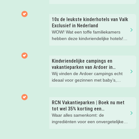
beleef je de leukste avonturen met
kinderen. En tussendoor? Even
ontspannen met een lekkere lunch op
10x de leukste kinderhotels van Valk
het strand en een duik in zee. Heerlijk!
Exclusief in Nederland
WOW! Wat een toffe familiekamers
hebben deze kindvriendelijke hotels!
Hier wil je toch meteen eens een
nachtje slapen? Bekijk snel deze 10
kinderhotels van Valk Exclusief en
Kindvriendelijke campings en
boek een heerlijk nachtje weg met je
vakantieparken van Ardoer in
kind(eren).
Nederland
Wij vinden de Ardoer campings echt
ideaal voor gezinnen met baby’s,
peuters en oudere kinderen. Lees hier
waarom!
RCN Vakantieparken | Boek nu met
tot wel 35% korting een
zomervakantie!
Waar alles samenkomt: de
ingrediënten voor een onvergetelijke
gezinsvakantie!