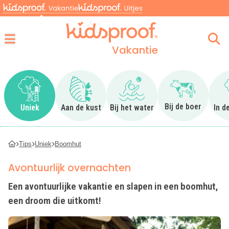
Vakantie
Menu
Ga naar Uniek
Ga naar Aan de kust
Ga naar Bij het water
Ga naar Bij 
Bij de boer
Uniek
Aan de kust
Bij het water
In d
Tips
Uniek
Boomhut
Avontuurlijk overnachten
Een avontuurlijke vakantie en slapen in een boomhut,
een droom die uitkomt!