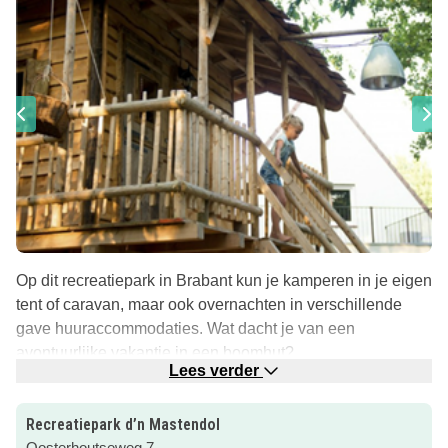
Op dit recreatiepark in Brabant kun je kamperen in je eigen
tent of caravan, maar ook overnachten in verschillende
gave huuraccommodaties. Wat dacht je van een
avontuurlijke vakantie in een boomhut?
Lees verder
Bijzonder overnachten; in een boomhut
Slapen op 2,5 meter van de grond in een heuse boomhut,
Recreatiepark d’n Mastendol
te gek! Via de mini-hier hijsen de kinderen hun eigen
Oosterhoutseweg 7