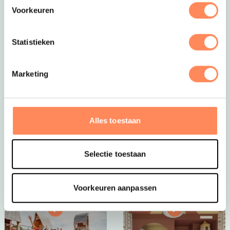
Voorkeuren
Statistieken
Marketing
Dít is vakantie op z’n mooist!
Bij Camping Huttopia De Roos spelen kinderen
eindeloos in de natuur, bouwen ze hutten, spetteren ze
Alles toestaan
in de Vecht en beleven ze elke dag een nieuw
avontuur. Een paradijs voor jonge ontdekkers én een
plek waar ouders helemaal tot rust komen.
Selectie toestaan
Bekijk Huttopia de Roos
Voorkeuren aanpassen