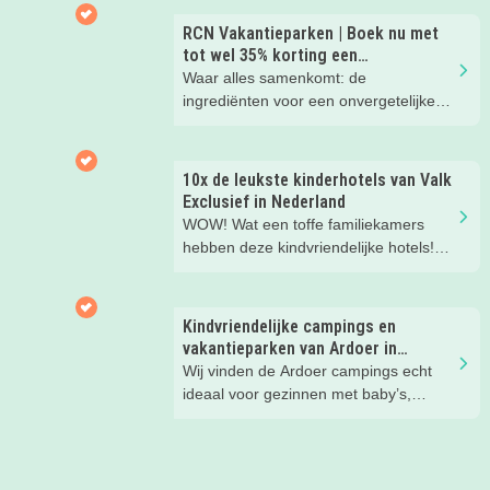
kinderen. En tussendoor? Even
ontspannen met een lekkere lunch op
RCN Vakantieparken | Boek nu met
het strand en een duik in zee. Heerlijk!
tot wel 35% korting een
zomervakantie!
Waar alles samenkomt: de
ingrediënten voor een onvergetelijke
gezinsvakantie!
10x de leukste kinderhotels van Valk
Exclusief in Nederland
WOW! Wat een toffe familiekamers
hebben deze kindvriendelijke hotels!
Hier wil je toch meteen eens een
nachtje slapen? Bekijk snel deze 10
kinderhotels van Valk Exclusief en
Kindvriendelijke campings en
boek een heerlijk nachtje weg met je
vakantieparken van Ardoer in
kind(eren).
Nederland
Wij vinden de Ardoer campings echt
ideaal voor gezinnen met baby’s,
peuters en oudere kinderen. Lees hier
waarom!