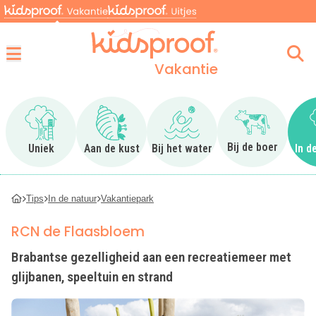
Vakantie
Menu
Ga naar Uniek
Ga naar Aan de kust
Ga naar Bij het water
Ga naar Bij 
Bij de boer
Uniek
Aan de kust
Bij het water
In d
Tips
In de natuur
Vakantiepark
RCN de Flaasbloem
Brabantse gezelligheid aan een recreatiemeer met
glijbanen, speeltuin en strand