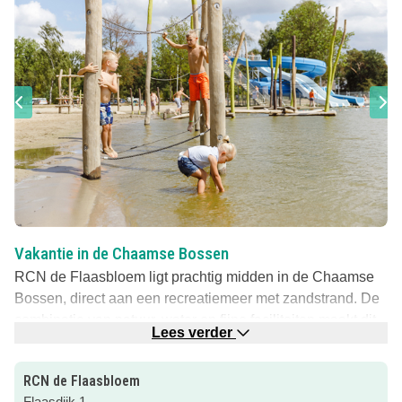
Vakantie in de Chaamse Bossen
RCN de Flaasbloem ligt prachtig midden in de Chaamse
Bossen, direct aan een recreatiemeer met zandstrand. De
combinatie van natuur, water en fijne faciliteiten maakt dit
Lees verder
vakantiepark dé plek voor een ontspannen gezinsvakantie
in Brabant.
RCN de Flaasbloem
Comfortabel kamperen in het groen
Flaasdijk 1