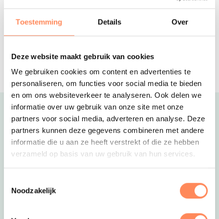
Gezellige safaritenten en duurzame,
splinternieuwe vakantiehuizen op een
Toestemming
Details
Over
vakantiepark in de natuur
De Kleine Wolf
5-sterren familiecamping met een
Deze website maakt gebruik van cookies
palmbomen strandje, mooie
We gebruiken cookies om content en advertenties te
kampeerplaatsen en luxe
accommodaties
personaliseren, om functies voor social media te bieden
en om ons websiteverkeer te analyseren. Ook delen we
informatie over uw gebruik van onze site met onze
Uitgelicht
partners voor social media, adverteren en analyse. Deze
partners kunnen deze gegevens combineren met andere
informatie die u aan ze heeft verstrekt of die ze hebben
verzameld op basis van uw gebruik van hun services.
Toestemmingsselectie
Noodzakelijk