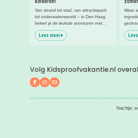
kinderen!
zomer
Van strand tot stad, van attractiepark
Waar a
tot onderwaterwereld – in Den Haag
ingredi
beleef je de leukste avonturen met
gezins
kinderen. En tussendoor? Even
Lees meer
Lees
ontspannen met een lekkere lunch op
het strand en een duik in zee. Heerlijk!
Volg Kidsproofvakantie.nl overa
Volg ons op Facebook
Volg ons op Instagram
Mail ons
Nachtje, w