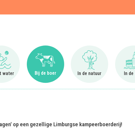
t
Ga naar Bij het water
Ga naar Bij de boer
Ga naar In de natuur
Bij de boer
et water
In de natuur
In de
owagen' op een gezellige Limburgse kampeerboerderij!