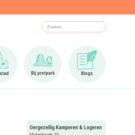
Zoeken
Ga naar In de stad
Ga naar Bij pretpark
Ga naar Blogs
Bij pretpark
 stad
Blogs
Oergezellig Kamperen & Logeren
Molenbroek 15