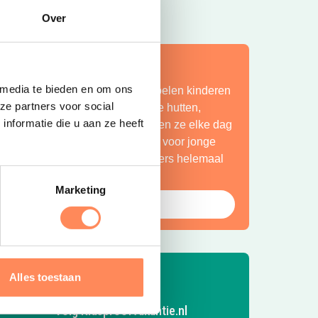
Over
ít is vakantie op z’n mooist!
 media te bieden en om ons
ij Camping Huttopia De Roos spelen kinderen
ze partners voor social
indeloos in de natuur, bouwen ze hutten,
nformatie die u aan ze heeft
petteren ze in de Vecht en beleven ze elke dag
en nieuw avontuur. Een paradijs voor jonge
ntdekkers én een plek waar ouders helemaal
ot rust komen.
Marketing
Bekijk Huttopia de Roos
Alles toestaan
Volg Kidsproofvakantie.nl