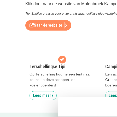
Klik door naar de website van Molenbroek Kampe
Tip: Shrijf je gratis in voor onze
gratis maandelijkse nieuwsbrief
e
Naar de website
Terschellingse Tipi
Campi
Op Terschelling huur je een tent naar
Een ac
keuze op deze schapen- en
Groene
koeienboerderij!
boeren
Lees meer
Lees