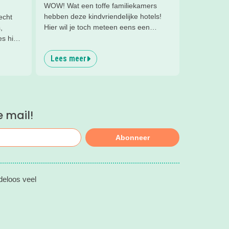
WOW! Wat een toffe familiekamers
hebben deze kindvriendelijke hotels!
echt
Hier wil je toch meteen eens een
,
nachtje slapen? Bekijk snel deze 10
s hier
kinderhotels van Valk Exclusief en boek
Lees meer
een heerlijk nachtje weg met je
kind(eren).
e mail!
Abonneer
deloos veel