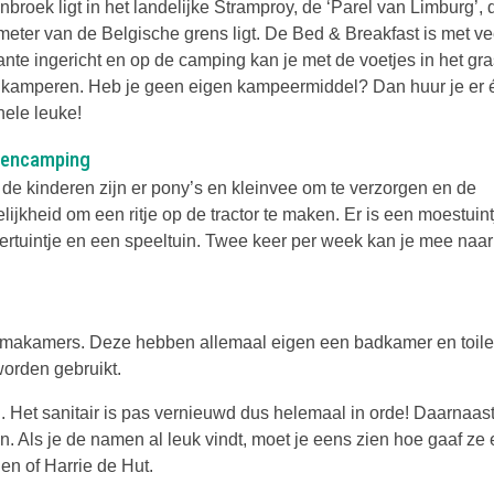
broek ligt in het landelijke Stramproy, de ‘Parel van Limburg’, 
meter van de Belgische grens ligt. De Bed & Breakfast is met ve
ante ingericht en op de camping kan je met de voetjes in het gra
 kamperen. Heb je geen eigen kampeermiddel? Dan huur je er 
hele leuke!
rencamping
 de kinderen zijn er pony’s en kleinvee om te verzorgen en de
ijkheid om een ritje op de tractor te maken. Er is een moestuint
dertuintje en een speeltuin. Twee keer per week kan je mee naar
hemakamers. Deze hebben allemaal eigen een badkamer en toile
worden gebruikt.
Het sanitair is pas vernieuwd dus helemaal in orde! Daarnaast
n. Als je de namen al leuk vindt, moet je eens zien hoe gaaf ze e
en of Harrie de Hut.