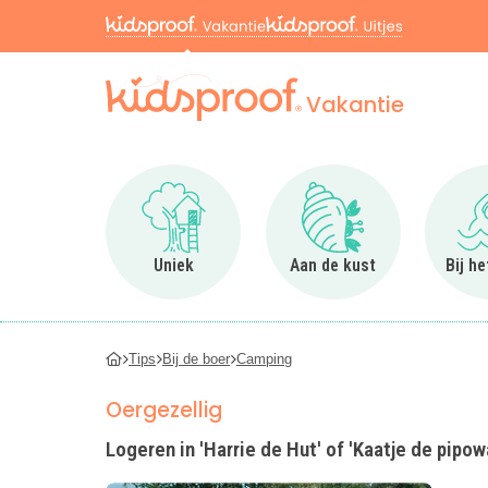
Vakantie
Ga naar Uniek
Ga naar Aan de kus
Uniek
Aan de kust
Bij h
Tips
Bij de boer
Camping
Oergezellig
Logeren in 'Harrie de Hut' of 'Kaatje de pip