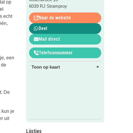
dat op
6039 RJ Stramproy
el
s echt
Naar de website
één,
Deel
Mail direct
Telefoonnummer
je, een
 de
Toon op kaart
t. De
 kun je
r uit
Lijstjes