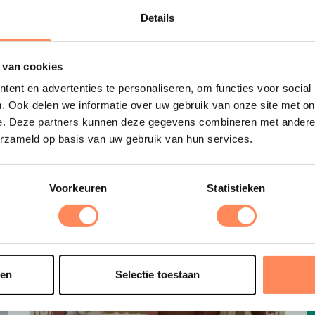
Uitgelicht
Details
D
 van cookies
ent en advertenties te personaliseren, om functies voor social
B
. Ook delen we informatie over uw gebruik van onze site met on
e
e. Deze partners kunnen deze gegevens combineren met andere i
s
erzameld op basis van uw gebruik van hun services.
e
o
t
Voorkeuren
Statistieken
sen
Selectie toestaan