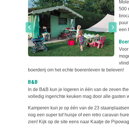
Molen
500 
broc
puur
een 
Boe
Voor
mogel
vlin
boerderij om het echte boerenleven te beleven!
B&B
In de B&B kun je logeren in één van de zeven t
volledig ingerichte keuken mag door alle gasten 
Kamperen kun je op één van de 23 staanplaatsen. 
nog een super tof huisje of een retro caravan hure
zien! Kijk op de site eens naar Kaatje de Pipowag