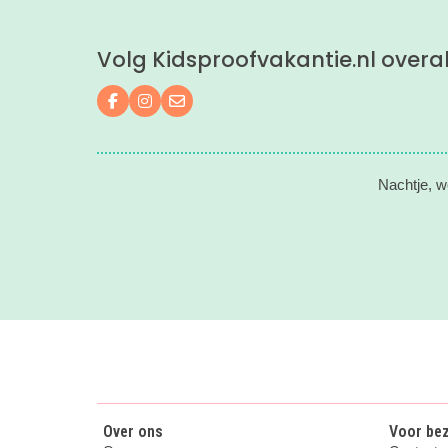
Volg Kidsproofvakantie.nl overa
Volg ons op Facebook
Volg ons op Instagram
Mail ons
Nachtje, w
Over ons
Voor be