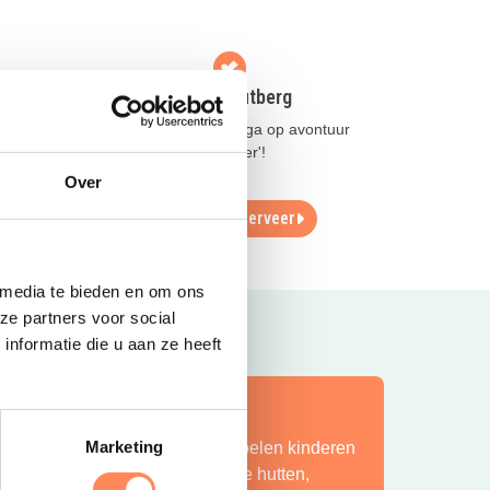
Vakantiedorp de Jutberg
Slaap in een 'Pod' en ga op avontuur
aan
met de 'Jutberg Ranger'!
!
Over
Lees meer
Reserveer
 media te bieden en om ons
ze partners voor social
nformatie die u aan ze heeft
ít is vakantie op z’n mooist!
Marketing
ij Camping Huttopia De Roos spelen kinderen
indeloos in de natuur, bouwen ze hutten,