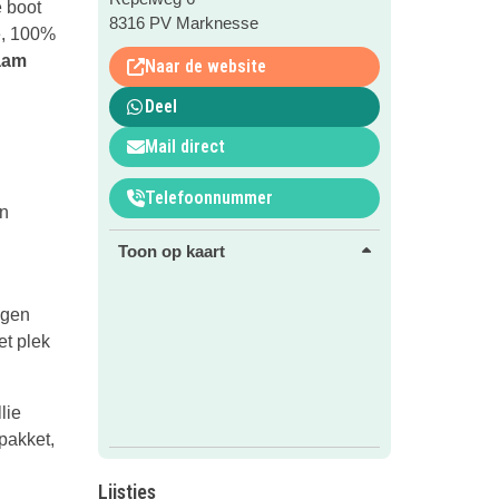
e boot
8316 PV Marknesse
e, 100%
aam
Naar de website
Deel
Mail direct
Telefoonnummer
en
Toon op kaart
igen
et plek
lie
pakket,
Lijstjes