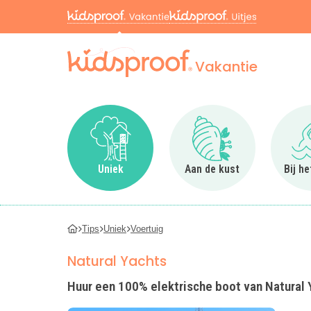
Vakantie
Ga naar Uniek
Ga naar Aan de kus
Uniek
Aan de kust
Bij h
Tips
Uniek
Voertuig
Natural Yachts
Huur een 100% elektrische boot van Natural 