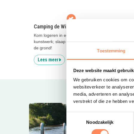
Camping de Wildhoeve
Stayo
Kom logeren in een driedelig
Logeer
kunstwerk; slaap op hoogte en relax op
een kwa
de grond!
Hollan
Toestemming
Lees meer
Lees
Deze website maakt gebruik
We gebruiken cookies om cont
websiteverkeer te analyseren
media, adverteren en analys
verstrekt of die ze hebben v
Toestemmingsselectie
Noodzakelijk