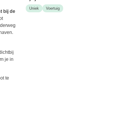
Uniek
Voertuig
t bij de
ot
onderweg
 haven.
ichtbij
m je in
ot te