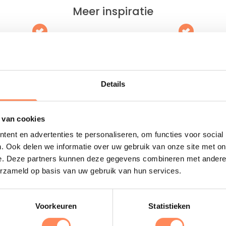
Meer inspiratie
kay Heemskerk
Familiehotel HUP
 in een 13e eeuws kasteel, op
Het sportiefste familiehotel van
rtiertje rijden vanaf het Noord-
Nederland; met wel 10.000m2 
dse strand!
sport, fun en wellness faciliteiten
Details
 meer
Lees meer
 van cookies
ent en advertenties te personaliseren, om functies voor social
. Ook delen we informatie over uw gebruik van onze site met on
Uitgelicht
e. Deze partners kunnen deze gegevens combineren met andere i
erzameld op basis van uw gebruik van hun services.
D
Voorkeuren
Statistieken
B
e