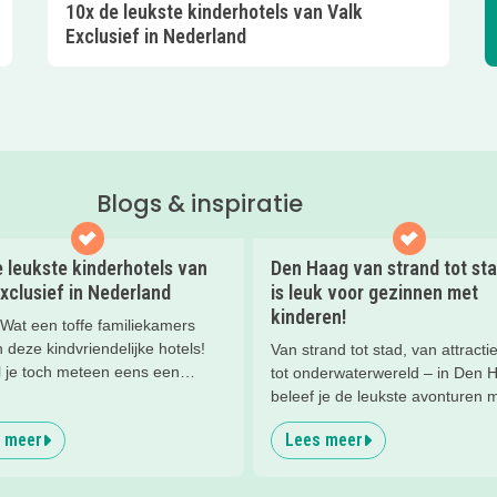
10x de leukste kinderhotels van Valk
Exclusief in Nederland
Blogs & inspiratie
 leukste kinderhotels van
Den Haag van strand tot stad
xclusief in Nederland
is leuk voor gezinnen met
kinderen!
at een toffe familiekamers
deze kindvriendelijke hotels!
Van strand tot stad, van attracti
l je toch meteen eens een
tot onderwaterwereld – in Den 
 slapen? Bekijk snel deze 10
beleef je de leukste avonturen 
otels van Valk Exclusief en boek
kinderen. En tussendoor? Even
 meer
Lees meer
rlijk nachtje weg met je
ontspannen met een lekkere lu
en).
het strand en een duik in zee. He