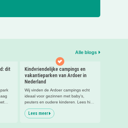
Alle blogs
: dit
Kindvriendelijke campings en
vakantieparken van Ardoer in
Nederland
epark
Wij vinden de Ardoer campings echt
Haag
ideaal voor gezinnen met baby’s,
met
peuters en oudere kinderen. Lees hier
waarom!
Lees meer
nch op
erlijk!