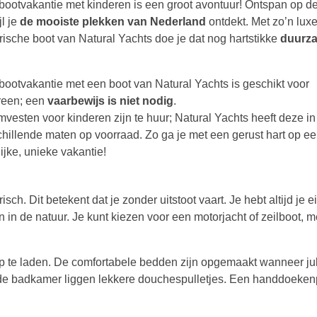
bootvakantie met kinderen is een groot avontuur! Ontspan op d
jl je
de mooiste plekken van Nederland
ontdekt. Met zo’n lux
trische boot van Natural Yachts doe je dat nog hartstikke
duurz
bootvakantie met een boot van Natural Yachts is geschikt voor
reen; een
vaarbewijs is niet nodig
.
vesten voor kinderen zijn te huur; Natural Yachts heeft deze in
chillende maten op voorraad. Zo ga je met een gerust hart op e
ijke, unieke vakantie!
ch. Dit betekent dat je zonder uitstoot vaart. Je hebt altijd je e
in de natuur. Je kunt kiezen voor een motorjacht of zeilboot, m
p te laden. De comfortabele bedden zijn opgemaakt wanneer jul
de badkamer liggen lekkere douchespulletjes. Een handdoeken