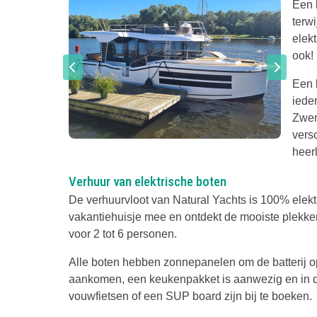
Een 
terwi
elek
ook!
Een 
iede
Zwem
vers
heerl
Verhuur van elektrische boten
De verhuurvloot van Natural Yachts is 100% elektris
vakantiehuisje mee en ontdekt de mooiste plekken 
voor 2 tot 6 personen.
Alle boten hebben zonnepanelen om de batterij o
aankomen, een keukenpakket is aanwezig en in 
vouwfietsen of een SUP board zijn bij te boeken.