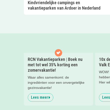
Kindvriendelijke campings en
vakantieparken van Ardoer in Nederland
RCN Vakantieparken | Boek nu
10x de
met tot wel 35% korting een
Valk E
zomervakantie!
WOW! W
hebben 
Waar alles samenkomt: de
Hier wi
ingrediënten voor een onvergetelijke
nachtje
gezinsvakantie!
kinderh
Lees meer
Lees
een hee
kind(er