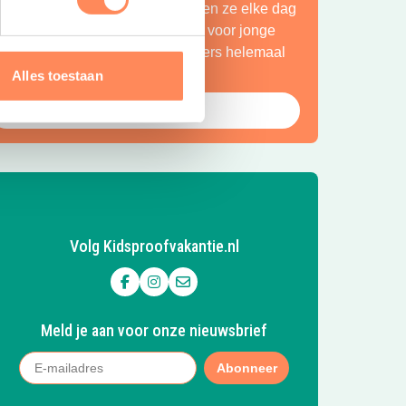
petteren ze in de Vecht en beleven ze elke dag
en nieuw avontuur. Een paradijs voor jonge
ntdekkers én een plek waar ouders helemaal
ot rust komen.
Alles toestaan
Bekijk Huttopia de Roos
Volg Kidsproofvakantie.nl
Volg ons op Facebook
Volg ons op Instagram
Mail ons
Meld je aan voor onze nieuwsbrief
Abonneer