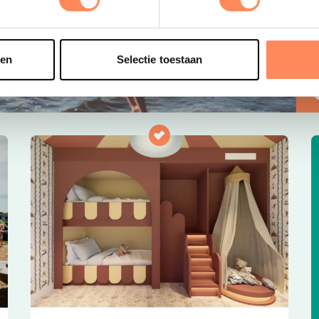
s
e
o
t
sen
Selectie toestaan