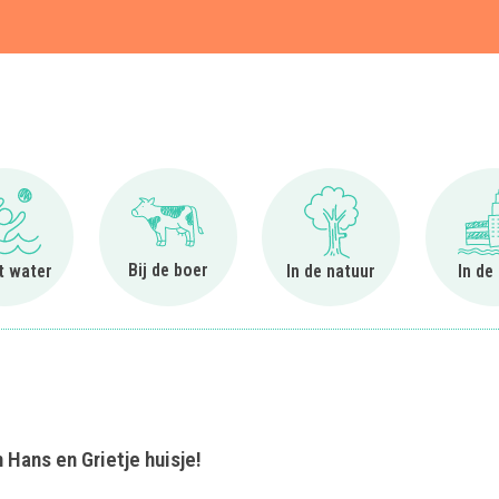
t
Ga naar Bij het water
Ga naar Bij de boer
Ga naar In de natuur
Bij de boer
et water
In de natuur
In de
 Hans en Grietje huisje!