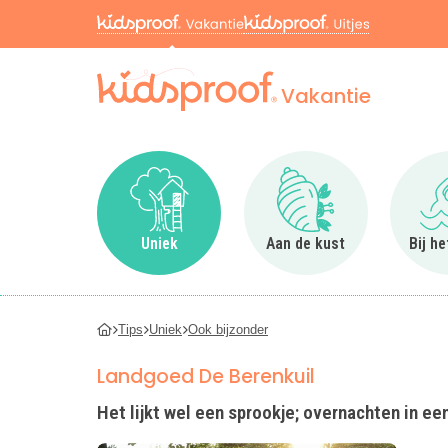
Vakantie
Ga naar Uniek
Ga naar Aan de kus
Uniek
Aan de kust
Bij h
Tips
Uniek
Ook bijzonder
Landgoed De Berenkuil
Het lijkt wel een sprookje; overnachten in een