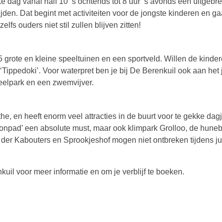
e dag vanaf half 10 ’s ochtends tot 8 uur ’s avonds een uitgebre
jden. Dat begint met activiteiten voor de jongste kinderen en ga
lfs ouders niet stil zullen blijven zitten!
 grote en kleine speeltuinen en een sportveld. Willen de kinde
Tippedoki’. Voor waterpret ben je bij De Berenkuil ook aan het 
eelpark en een zwemvijver.
he, en heeft enorm veel attracties in de buurt voor te gekke dagj
oonpad’ een absolute must, maar ook klimpark Grolloo, de hun
 der Kabouters en Sprookjeshof mogen niet ontbreken tijdens jul
il voor meer informatie en om je verblijf te boeken.