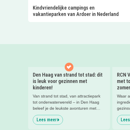
Kindvriendelijke campings en
vakantieparken van Ardoer in Nederland
Den Haag van strand tot stad: dit
RCN V
is leuk voor gezinnen met
met to
kinderen!
zomer
Van strand tot stad, van attractiepark
Waar a
tot onderwaterwereld – in Den Haag
ingredi
beleef je de leukste avonturen met
gezins
kinderen. En tussendoor? Even
Lees meer
Lees
ontspannen met een lekkere lunch op
het strand en een duik in zee. Heerlijk!