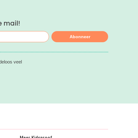
e mail!
Abonneer
deloos veel
Meer Kidsproof