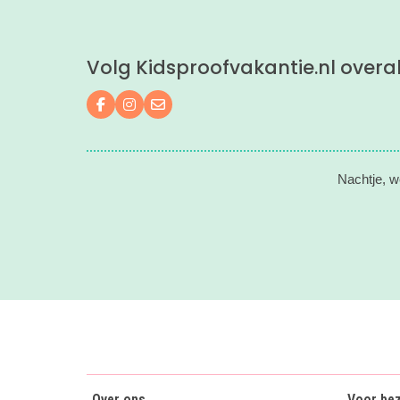
Volg Kidsproofvakantie.nl overa
Volg ons op Facebook
Volg ons op Instagram
Mail ons
Nachtje, w
Over ons
Voor be