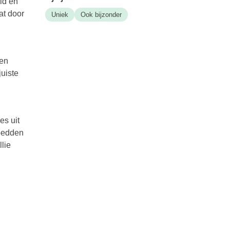
id en
at door
Uniek
Ook bijzonder
ren
juiste
es uit
ebedden
lie