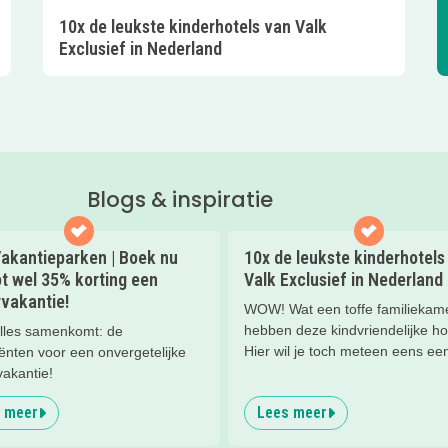
10x de leukste kinderhotels van Valk
Exclusief in Nederland
Blogs & inspiratie
akantieparken | Boek nu
10x de leukste kinderhotels
t wel 35% korting een
Valk Exclusief in Nederland
vakantie!
WOW! Wat een toffe familiekam
hebben deze kindvriendelijke ho
lles samenkomt: de
Hier wil je toch meteen eens ee
ënten voor een onvergetelijke
nachtje slapen? Bekijk snel dez
vakantie!
kinderhotels van Valk Exclusief
 meer
Lees meer
een heerlijk nachtje weg met je
kind(eren).