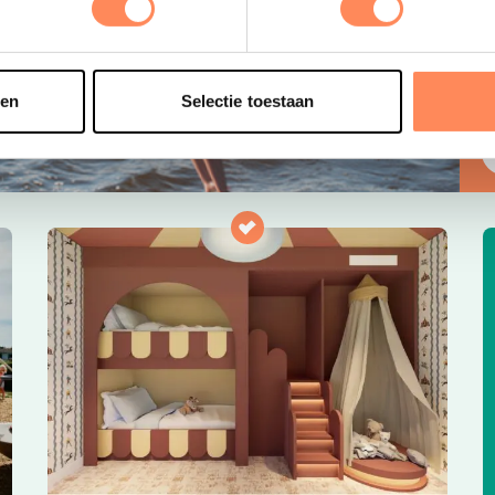
e
s
e
o
sen
Selectie toestaan
t