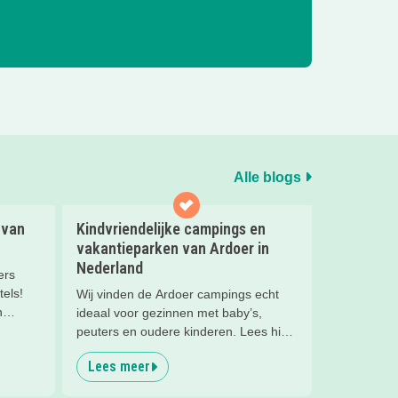
Alle blogs
 van
Kindvriendelijke campings en
vakantieparken van Ardoer in
Nederland
ers
tels!
Wij vinden de Ardoer campings echt
n
ideaal voor gezinnen met baby’s,
e 10
peuters en oudere kinderen. Lees hier
 en boek
waarom!
Lees meer