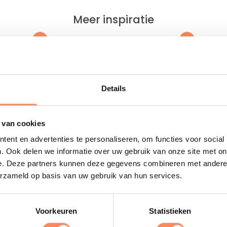
Meer inspiratie
kay Heemskerk
Camping de Wildhoeve
 in een 13e eeuws kasteel, op
Kom logeren in een driedelig
rtiertje rijden vanaf het Noord-
kunstwerk; slaap op hoogte en r
Details
dse strand!
de grond!
 meer
Lees meer
 van cookies
ent en advertenties te personaliseren, om functies voor social
. Ook delen we informatie over uw gebruik van onze site met on
Uitgelicht
e. Deze partners kunnen deze gegevens combineren met andere i
erzameld op basis van uw gebruik van hun services.
D
Voorkeuren
Statistieken
B