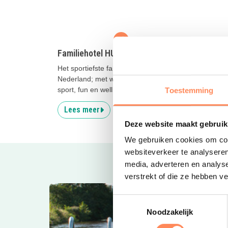
Familiehotel HUP
Stayo
Het sportiefste familiehotel van
Logeer
Nederland; met wel 10.000m2 aan
een kwa
sport, fun en wellness faciliteiten!
Hollan
Toestemming
Lees meer
Lees
Deze website maakt gebruik
We gebruiken cookies om cont
websiteverkeer te analyseren
media, adverteren en analys
verstrekt of die ze hebben v
Toestemmingsselectie
Noodzakelijk