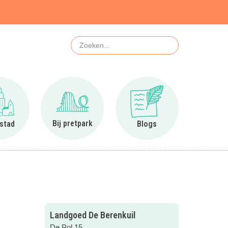
Zoeken
Ga naar In de stad
Ga naar Bij pretpark
Ga naar Blogs
Bij pretpark
 stad
Blogs
Landgoed De Berenkuil
De Pol 15