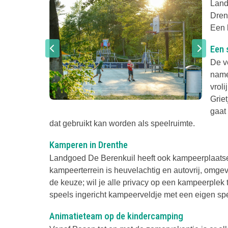
Land
Dren
Een 
Een 
De v
name
vroli
Griet
gaat
dat gebruikt kan worden als speelruimte.
Kamperen in Drenthe
Landgoed De Berenkuil heeft ook kampeerplaatsen,
kampeerterrein is heuvelachtig en autovrij, omg
de keuze; wil je alle privacy op een kampeerplek 
speels ingericht kampeerveldje met een eigen speel
Animatieteam op de kindercamping