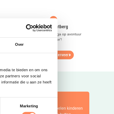
Vakantiedorp de Jutberg
Slaap in een 'Pod' en ga op avontuur
elax op
met de 'Jutberg Ranger'!
Over
Lees meer
Reserveer
 media te bieden en om ons
ze partners voor social
nformatie die u aan ze heeft
ít is vakantie op z’n mooist!
Marketing
ij Camping Huttopia De Roos spelen kinderen