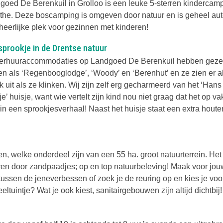
goed De Berenkuil in Grolloo is een leuke 5-sterren kindercamp
the. Deze boscamping is omgeven door natuur en is geheel auto
heerlijke plek voor gezinnen met kinderen!
sprookje in de Drentse natuur
erhuuraccommodaties op Landgoed De Berenkuil hebben gezel
n als ‘Regenbooglodge’, ‘Woody’ en ‘Berenhut’ en ze zien er a
jk uit als ze klinken. Wij zijn zelf erg gecharmeerd van het ‘Hans
je’ huisje, want wie vertelt zijn kind nou niet graag dat het op va
 in een sprookjesverhaal! Naast het huisje staat een extra houte
 welke onderdeel zijn van een 55 ha. groot natuurterrein. Het
even door zandpaadjes; op en top natuurbeleving! Maak voor jou
tussen de jeneverbessen of zoek je de reuring op en kies je voo
tuintje? Wat je ook kiest, sanitairgebouwen zijn altijd dichtbij!