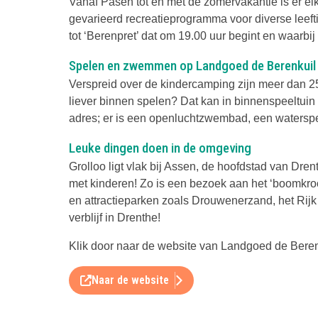
Vanaf Pasen tot en met de zomervakantie is er elk
gevarieerd recreatieprogramma voor diverse leefti
tot ‘Berenpret’ dat om 19.00 uur begint en waarbij ze
Spelen en zwemmen op Landgoed de Berenkuil
Verspreid over de kindercamping zijn meer dan 25
liever binnen spelen? Dat kan in binnenspeeltuin ‘
adres; er is een openluchtzwembad, een watersp
Leuke dingen doen in de omgeving
Grolloo ligt vlak bij Assen, de hoofdstad van Drent
met kinderen! Zo is een bezoek aan het ‘boomkr
en attractieparken zoals Drouwenerzand, het Rijk
verblijf in Drenthe!
Klik door naar de website van Landgoed de Berenku
Naar de website