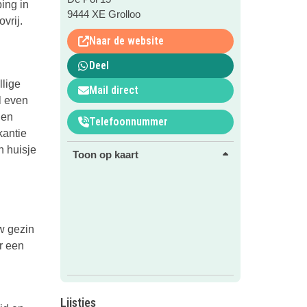
ing in
9444 XE Grolloo
vrij.
Naar de website
Deel
lige
Mail direct
l even
 en
Telefoonnummer
kantie
n huisje
Toon op kaart
w gezin
r een
Lijstjes