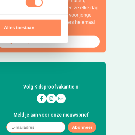
indeloos in de natuur, bouwen ze hutten,
petteren ze in de Vecht en beleven ze elke dag
en nieuw avontuur. Een paradijs voor jonge
ntdekkers én een plek waar ouders helemaal
Alles toestaan
ot rust komen.
Bekijk Huttopia de Roos
Volg Kidsproofvakantie.nl
Volg ons op Facebook
Volg ons op Instagram
Mail ons
Meld je aan voor onze nieuwsbrief
Abonneer