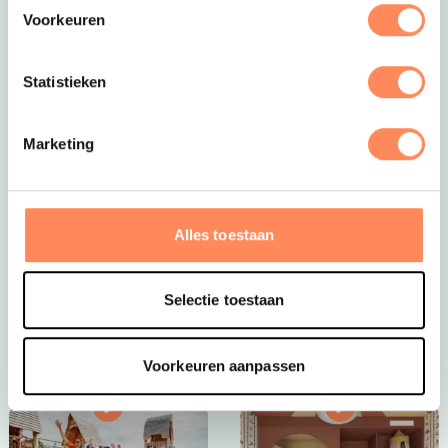
Voorkeuren
Statistieken
Marketing
Prachtig in de zomer én in de herfst!
Bij Huttopia De Meinweg draait alles om het beleven
van de natuur. De camping ligt midden in Nationaal
Alles toestaan
Park, een natuurgebied met uitgestrekte bossen,
heidevelden en beekdalen. Hier kun je met een beetje
geluk wilde dieren spotten!
Selectie toestaan
Bekijk Huttopia de Meinweg
Voorkeuren aanpassen