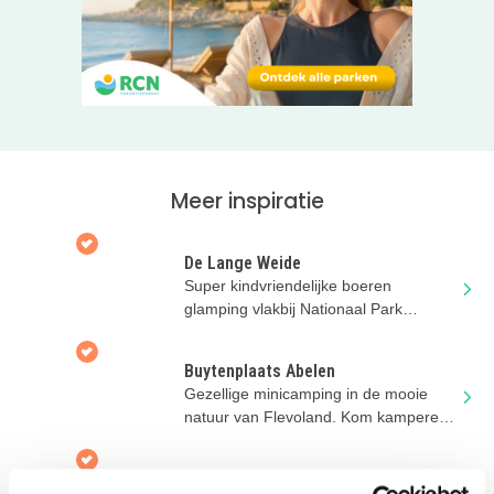
Meer inspiratie
De Lange Weide
Tip:
Volg ons op Facebook
om op de hoogte te blijven van
Super kindvriendelijke boeren
nieuwe accommodaties, leuke aanbiedingen en nieuwtjes!
glamping vlakbij Nationaal Park
Dwingelderveld
Buytenplaats Abelen
Gezellige minicamping in de mooie
natuur van Flevoland. Kom kamperen
of huur een originele accommodatie
Camping Hartje Groen