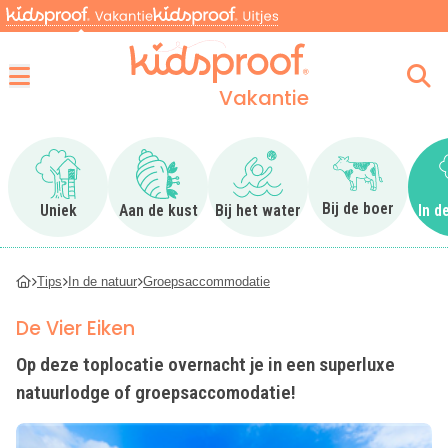
Vakantie
Menu
Ga naar Uniek
Ga naar Aan de kust
Ga naar Bij het water
Ga naar Bij 
Bij de boer
Uniek
Aan de kust
Bij het water
In d
Tips
In de natuur
Groepsaccommodatie
De Vier Eiken
Op deze toplocatie overnacht je in een superluxe
natuurlodge of groepsaccomodatie!