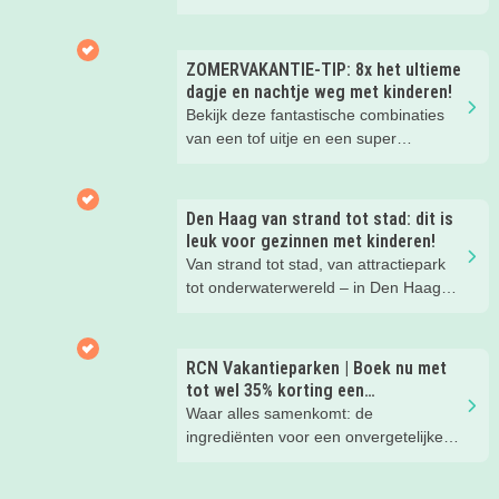
peuters en oudere kinderen. Lees hier
waarom!
ZOMERVAKANTIE-TIP: 8x het ultieme
dagje en nachtje weg met kinderen!
Bekijk deze fantastische combinaties
van een tof uitje en een super
kinderhotel! Ideaal voor een mini-break
tijdens deze zomervakantie met je
(klein)kind!
Den Haag van strand tot stad: dit is
leuk voor gezinnen met kinderen!
Van strand tot stad, van attractiepark
tot onderwaterwereld – in Den Haag
beleef je de leukste avonturen met
kinderen. En tussendoor? Even
ontspannen met een lekkere lunch op
RCN Vakantieparken | Boek nu met
het strand en een duik in zee. Heerlijk!
tot wel 35% korting een
zomervakantie!
Waar alles samenkomt: de
ingrediënten voor een onvergetelijke
gezinsvakantie!