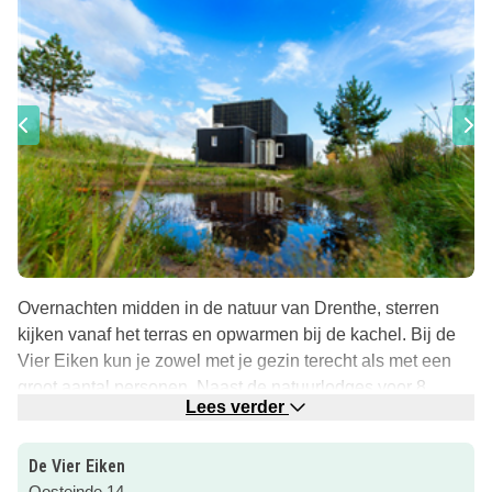
Overnachten midden in de natuur van Drenthe, sterren
kijken vanaf het terras en opwarmen bij de kachel. Bij de
Vier Eiken kun je zowel met je gezin terecht als met een
groot aantal personen. Naast de natuurlodges voor 8
Lees verder
personen is er ook een prachtig, luxe huis dat geschikt is
voor wel 27 personen!
De Vier Eiken
Luxe wellness- natuurlodge
Oosteinde 14