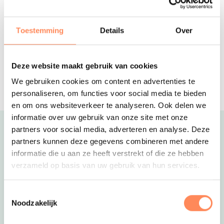
Óp en top natuurervaring op deze
familiecamping; met speciale baby- en
peuterweken
Toestemming
Details
Over
Ardoer Recreatiepark Kaps
Een parkachtige camping in Twente
met veel te doen voor de kinderen en
Deze website maakt gebruik van cookies
óók voor ouders!
Reserveer
We gebruiken cookies om content en advertenties te
personaliseren, om functies voor social media te bieden
en om ons websiteverkeer te analyseren. Ook delen we
informatie over uw gebruik van onze site met onze
partners voor social media, adverteren en analyse. Deze
Uitgelicht
partners kunnen deze gegevens combineren met andere
informatie die u aan ze heeft verstrekt of die ze hebben
verzameld op basis van uw gebruik van hun services.
Toestemmingsselectie
Noodzakelijk