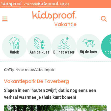
Vakantie
Menu
Ga naar Uniek
Ga naar Aan de kust
Ga naar Bij het water
Ga naar Bij 
Bij de boer
Uniek
Aan de kust
Bij het water
In d
Tips
In de natuur
Vakantiepark
Vakantiepark De Toverberg
Slapen in een 'houten zwijn'; dat is nog eens een
verhaal waarmee je thuis kunt komen!