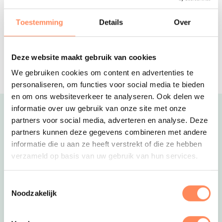
Gezellige safaritenten en duurzame,
splinternieuwe vakantiehuizen op een
Toestemming
Details
Over
vakantiepark in de natuur
Vakantiehuis Oud Vels
Authentiek vakantiehuis voor 6
Deze website maakt gebruik van cookies
personen, verstopt in de bossen van
We gebruiken cookies om content en advertenties te
een prachtig landgoed!
personaliseren, om functies voor social media te bieden
en om ons websiteverkeer te analyseren. Ook delen we
informatie over uw gebruik van onze site met onze
Uitgelicht
partners voor social media, adverteren en analyse. Deze
partners kunnen deze gegevens combineren met andere
informatie die u aan ze heeft verstrekt of die ze hebben
verzameld op basis van uw gebruik van hun services.
Toestemmingsselectie
Noodzakelijk