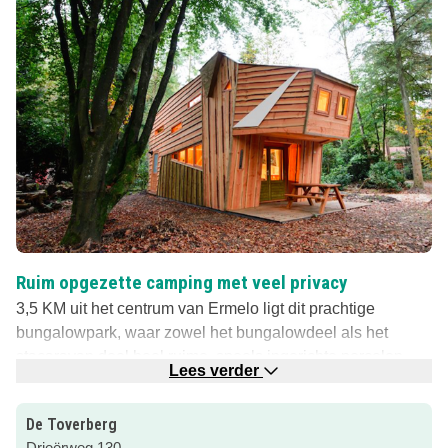
Ruim opgezette camping met veel privacy
3,5 KM uit het centrum van Ermelo ligt dit prachtige
bungalowpark, waar zowel het bungalowdeel als het
stacaravan deel heel ruime, speels ingerichte percelen
Lees verder
heeft. Minimaal 300m2, sommige zelfs 500m2! Het park
ligt op een fietsknooppunt waarvandaan je heerlijk kunt
De Toverberg
fietsen op de Veluwe.
Drieërweg 130