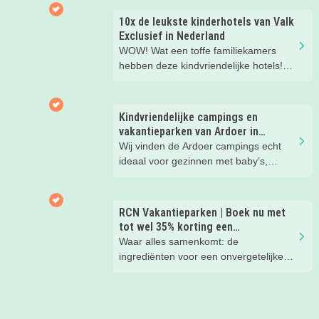
kinderen. En tussendoor? Even
ontspannen met een lekkere lunch op
10x de leukste kinderhotels van Valk
het strand en een duik in zee. Heerlijk!
Exclusief in Nederland
WOW! Wat een toffe familiekamers
hebben deze kindvriendelijke hotels!
Hier wil je toch meteen eens een
nachtje slapen? Bekijk snel deze 10
kinderhotels van Valk Exclusief en
Kindvriendelijke campings en
boek een heerlijk nachtje weg met je
vakantieparken van Ardoer in
kind(eren).
Nederland
Wij vinden de Ardoer campings echt
ideaal voor gezinnen met baby’s,
peuters en oudere kinderen. Lees hier
waarom!
RCN Vakantieparken | Boek nu met
tot wel 35% korting een
zomervakantie!
Waar alles samenkomt: de
ingrediënten voor een onvergetelijke
gezinsvakantie!